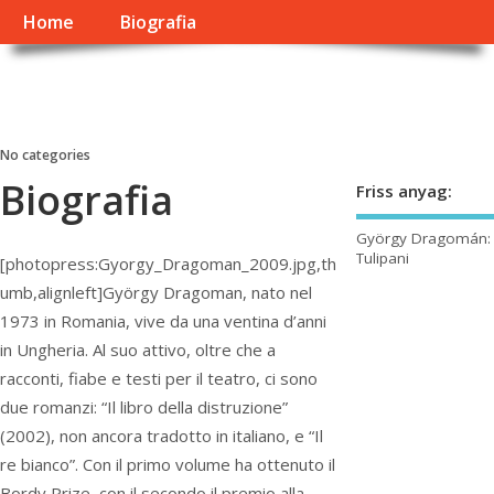
Home
Biografia
György Dragomán Online
Írások, interjúk, kritikák. – Átmeneti állapot, éppen frissül a honlap.
No categories
Biografia
Friss anyag:
György Dragomán:
Tulipani
[photopress:Gyorgy_Dragoman_2009.jpg,th
umb,alignleft]György Dragoman, nato nel
1973 in Romania, vive da una ventina d’anni
in Ungheria. Al suo attivo, oltre che a
racconti, fiabe e testi per il teatro, ci sono
due romanzi: “Il libro della distruzione”
(2002), non ancora tradotto in italiano, e “Il
re bianco”. Con il primo volume ha ottenuto il
Bordy Prize, con il secondo il premio alla