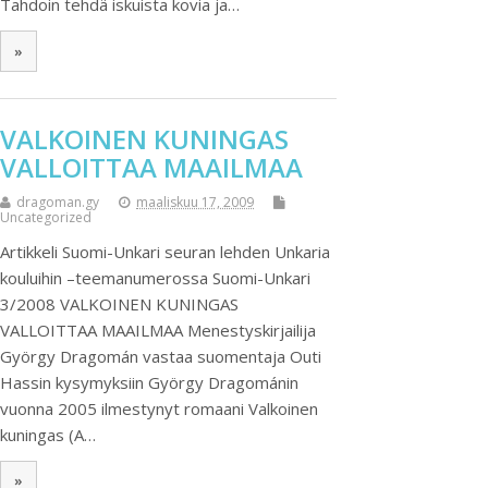
Tahdoin tehdä iskuista kovia ja…
»
VALKOINEN KUNINGAS
VALLOITTAA MAAILMAA
dragoman.gy
maaliskuu 17, 2009
Uncategorized
Artikkeli Suomi-Unkari seuran lehden Unkaria
kouluihin –teemanumerossa Suomi-Unkari
3/2008 VALKOINEN KUNINGAS
VALLOITTAA MAAILMAA Menestyskirjailija
György Dragomán vastaa suomentaja Outi
Hassin kysymyksiin György Dragománin
vuonna 2005 ilmestynyt romaani Valkoinen
kuningas (A…
»