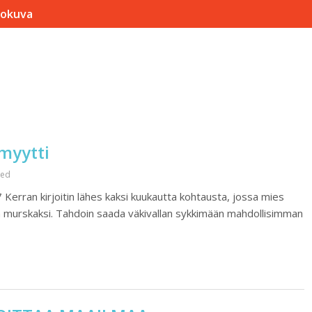
lokuva
nline
 honlap.
myytti
zed
Kerran kirjoitin lähes kaksi kuukautta kohtausta, jossa mies
lon murskaksi. Tahdoin saada väkivallan sykkimään mahdollisimman