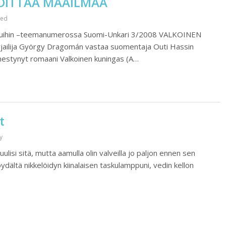
OITTAA MAAILMAA
zed
kouluihin –teemanumerossa Suomi-Unkari 3/2008 VALKOINEN
lija György Dragomán vastaa suomentaja Outi Hassin
estynyt romaani Valkoinen kuningas (A…
t
y
 kuulisi sitä, mutta aamulla olin valveilla jo paljon ennen sen
pöydältä nikkelöidyn kiinalaisen taskulamppuni, vedin kellon