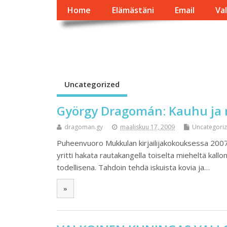
Home
Elämästäni
Email
Va
György Dragomán O
Írások, interjúk, kritikák. – Átmeneti állapot, éppen frissül a
Uncategorized
György Dragomán: Kauhu ja 
dragoman.gy
maaliskuu 17, 2009
Uncategori
Puheenvuoro Mukkulan kirjailijakokouksessa 2007 
yritti hakata rautakangella toiselta mieheltä kal
todellisena. Tahdoin tehdä iskuista kovia ja…
»