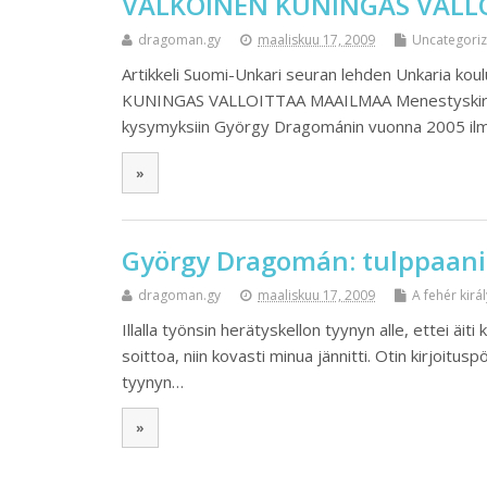
VALKOINEN KUNINGAS VALL
dragoman.gy
maaliskuu 17, 2009
Uncategori
Artikkeli Suomi-Unkari seuran lehden Unkaria 
KUNINGAS VALLOITTAA MAAILMAA Menestyskirjai
kysymyksiin György Dragománin vuonna 2005 ilm
»
György Dragomán: tulppaani
dragoman.gy
maaliskuu 17, 2009
A fehér királ
Illalla työnsin herätyskellon tyynyn alle, ettei äiti
soittoa, niin kovasti minua jännitti. Otin kirjoitus
tyynyn…
»