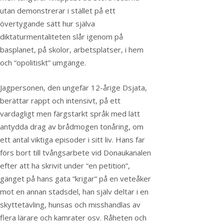
utan demonstrerar i stället på ett
övertygande sätt hur själva
diktaturmentaliteten slår igenom på
basplanet, på skolor, arbetsplatser, i hem
och “opolitiskt” umgänge.
Jagpersonen, den ungefär 12-årige Dsjata,
berättar rappt och intensivt, på ett
vardagligt men färgstarkt språk med lätt
antydda drag av brådmogen tonåring, om
ett antal viktiga episoder i sitt liv. Hans far
förs bort till tvångsarbete vid Donaukanalen
efter att ha skrivit under “en petition”,
gänget på hans gata “krigar” på en veteåker
mot en annan stadsdel, han själv deltar i en
skyttetävling, hunsas och misshandlas av
flera lärare och kamrater osv.
Råheten och