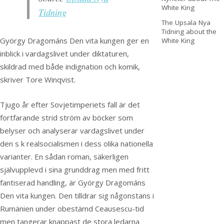
White King
Tidning
The Upsala Nya
Tidning about the
György Dragománs Den vita kungen ger en
White King
inblick i vardagslivet under diktaturen,
skildrad med både indignation och komik,
skriver Tore Winqvist.
Tjugo år efter Sovjetimperiets fall är det
fortfarande strid ström av böcker som
belyser och analyserar vardagslivet under
den s k realsocialismen i dess olika nationella
varianter. En sådan roman, säkerligen
självupplevd i sina grunddrag men med fritt
fantiserad handling, är György Dragománs
Den vita kungen. Den tilldrar sig någonstans i
Rumänien under obestämd Ceausescu-tid
men tangerar knappast de stora ledarna