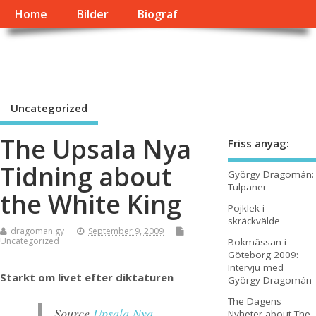
Home
Bilder
Biograf
György Dragomán Online
Írások, interjúk, kritikák. – Átmeneti állapot, éppen frissül a honlap.
Uncategorized
The Upsala Nya
Friss anyag:
Tidning about
György Dragomán:
Tulpaner
the White King
Pojklek i
skräckvälde
dragoman.gy
September 9, 2009
Uncategorized
Bokmässan i
Göteborg 2009:
Intervju med
Starkt om livet efter diktaturen
György Dragomán
The Dagens
Source
Upsala Nya
Nyheter about The