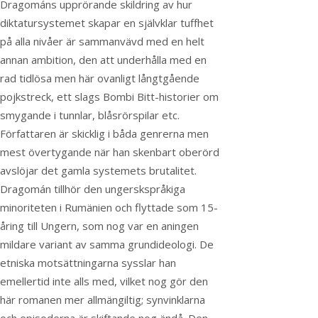
Dragománs upprörande skildring av hur
diktatursystemet skapar en självklar tuffhet
på alla nivåer är sammanvävd med en helt
annan ambition, den att underhålla med en
rad tidlösa men här ovanligt långtgående
pojkstreck, ett slags Bombi Bitt-historier om
smygande i tunnlar, blåsrörspilar etc.
Författaren är skicklig i båda genrerna men
mest övertygande när han skenbart oberörd
avslöjar det gamla systemets brutalitet.
Dragomán tillhör den ungerskspråkiga
minoriteten i Rumänien och flyttade som 15-
åring till Ungern, som nog var en aningen
mildare variant av samma grundideologi. De
etniska motsättningarna sysslar han
emellertid inte alls med, vilket nog gör den
här romanen mer allmängiltig; synvinklarna
och episoderna är skiftande nog ändå. Den