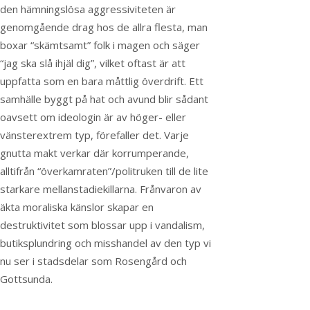
den hämningslösa aggressiviteten är
genomgående drag hos de allra flesta, man
boxar “skämtsamt” folk i magen och säger
“jag ska slå ihjäl dig”, vilket oftast är att
uppfatta som en bara måttlig överdrift. Ett
samhälle byggt på hat och avund blir sådant
oavsett om ideologin är av höger- eller
vänsterextrem typ, förefaller det. Varje
gnutta makt verkar där korrumperande,
alltifrån “överkamraten”/politruken till de lite
starkare mellanstadiekillarna. Frånvaron av
äkta moraliska känslor skapar en
destruktivitet som blossar upp i vandalism,
butiksplundring och misshandel av den typ vi
nu ser i stadsdelar som Rosengård och
Gottsunda.