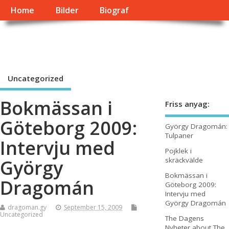
Home
Bilder
Biograf
György Dragomán Online
Írások, interjúk, kritikák. – Átmeneti állapot, éppen frissül a honlap.
Uncategorized
Bokmässan i
Friss anyag:
Göteborg 2009:
György Dragomán:
Tulpaner
Intervju med
Pojklek i
skräckvälde
György
Bokmässan i
Dragomán
Göteborg 2009:
Intervju med
György Dragomán
dragoman.gy
September 15, 2009
Uncategorized
The Dagens
Nyheter about The