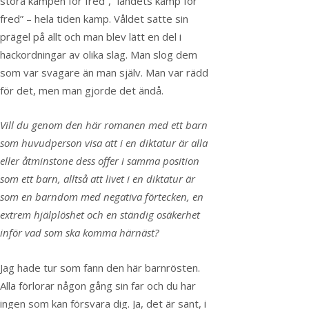
stora kampen för fred”, ”landets kamp för
fred” – hela tiden kamp. Våldet satte sin
prägel på allt och man blev lätt en del i
hackordningar av olika slag. Man slog dem
som var svagare än man själv. Man var rädd
för det, men man gjorde det ändå.
Vill du genom den här romanen med ett barn
som huvudperson visa att i en diktatur är alla
eller åtminstone dess offer i samma position
som ett barn, alltså att livet i en diktatur är
som en barndom med negativa förtecken, en
extrem hjälplöshet och en ständig osäkerhet
inför vad som ska komma härnäst?
Jag hade tur som fann den här barnrösten.
Alla förlorar någon gång sin far och du har
ingen som kan försvara dig. Ja, det är sant, i