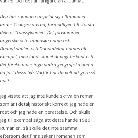
var fel. Och det är farligare än allt annat.
Den här romanen utspelar sig i Rumänien
under Ceauşescu-eran, förmodligen till största
delen i Transsylvanien. Det förekommer
ungerska och rumänska namn och
Donaukanalen och Donaudeltat nämns till
exempel, men landsskapet är vagt tecknat och
det förekommer inga andra geografiska namn
än just dessa två. Varför har du valt att göra så
här?
Jag visste att jag inte kunde skriva en roman
som är i detalj historiskt korrekt. Jag hade en
röst och jag hade en berättelse. Och skulle
jag till exempel säga att detta hände 1986 i
Rumänien, så skulle det inte stämma
eftersom det finns saker i romanen som