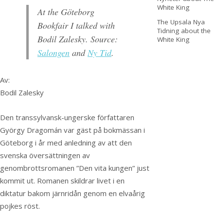
White King
At the Göteborg
The Upsala Nya
Bookfair I talked with
Tidning about the
Bodil Zalesky. Source:
White King
Salongen
and
Ny Tid
.
Av:
Bodil Zalesky
Den transsylvansk-ungerske författaren
György Dragomán var gäst på bokmässan i
Göteborg i år med anledning av att den
svenska översättningen av
genombrottsromanen ”Den vita kungen” just
kommit ut. Romanen skildrar livet i en
diktatur bakom järnridån genom en elvaårig
pojkes röst.