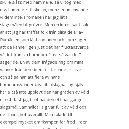
skulle slåss med hammare, så vi tog med
oss hammare till skolan, men sedan använde
vi dem inte. I romanen har jag låtit
slagsmålen bli grövre. Men en intressant sak
är att jag har träffat folk från olika delar av
Rumänien som läst romanen och som säger
att de känner igen just det här fruktansvärda
våldet från sin barndom. ”Just så var det”,
säger de. En av dem frågade mig om mina
vänner från den tiden fortfarande är i livet
och så sa han att flera av hans
barndomsvänner blivit ihjälslagna. Jag själv
har alltså inte upplevt den här graden av våld
direkt, fast jag bröt handen ett par gånger i
slagsmål. Samhället i sig var fullt av våld och
det fanns hot överallt. Man talade till
exempel mycket om ”kampen för fred”, ”den