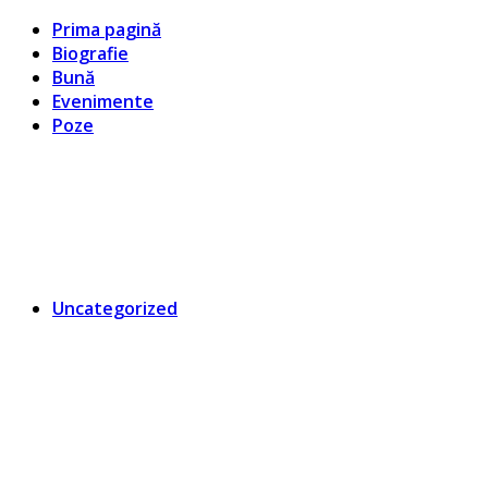
Prima pagină
Biografie
Bună
Evenimente
Poze
György Dragomán Online
Írások, interjúk, kritikák. – Átmeneti állapot, éppen frissül
a honlap.
Uncategorized