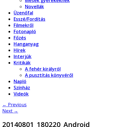
Mesék gyerekeknek
Novellák
Üzenőfal
Esszé/Fordítás
Filmekről
Fotonapló
Főzés
Hanganyag
Hírek
Interjúk
Kritikák
A fehér királyról
A pusztítás könyvéről
Napló
Színház
Videók
← Previous
Next →
20140801_180220_Android