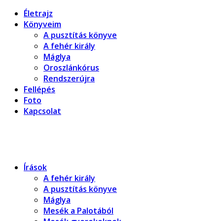
Életrajz
Könyveim
A pusztítás könyve
A fehér király
Máglya
Oroszlánkórus
Rendszerújra
Fellépés
Foto
Kapcsolat
Dragomán György honlapja
Írások, interjúk, kritikák. – Átmeneti állapot, éppen frissül
Írások
A fehér király
A pusztítás könyve
Máglya
Mesék a Palotából