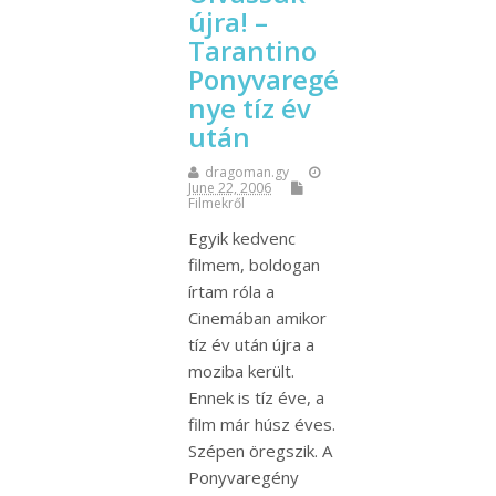
újra! –
Tarantino
Ponyvaregé
nye tíz év
után
dragoman.gy
June 22, 2006
Filmekről
Egyik kedvenc
filmem, boldogan
írtam róla a
Cinemában amikor
tíz év után újra a
moziba került.
Ennek is tíz éve, a
film már húsz éves.
Szépen öregszik. A
Ponyvaregény