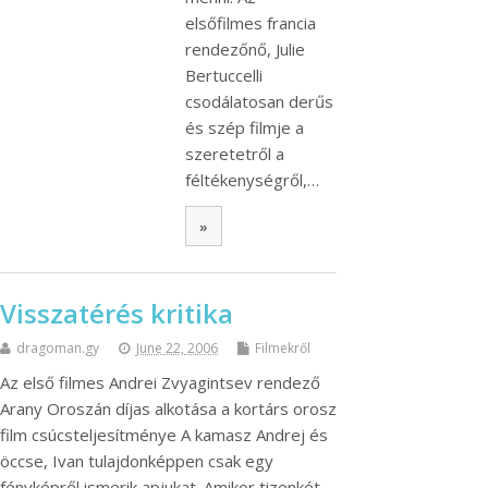
elsőfilmes francia
rendezőnő, Julie
Bertuccelli
csodálatosan derűs
és szép filmje a
szeretetről a
féltékenységről,…
»
Visszatérés kritika
dragoman.gy
June 22, 2006
Filmekről
Az első filmes Andrei Zvyagintsev rendező
Arany Oroszán díjas alkotása a kortárs orosz
film csúcsteljesítménye A kamasz Andrej és
öccse, Ivan tulajdonképpen csak egy
fényképről ismerik apjukat. Amikor tizenkét