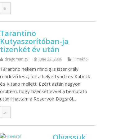
»
Tarantino
Kutyaszorítóban-ja
tizenkét év után
dragoman.gy
June 22, 2006
Filmekről
Tarantino nekem mindig is istenkirály
rendező lesz, ott a helye Lynch és Kubrick
és Kitano mellett. Ezért aztán nagyon
örültem, hogy tizenkét évvel a bemutató
után írhattam a Reservoir Dogsról.…
»
Olvassuk