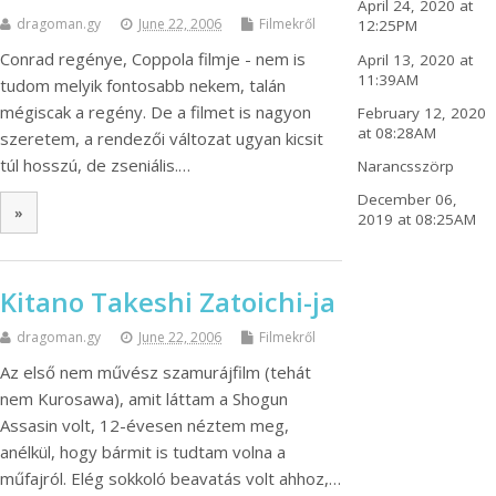
April 24, 2020 at
dragoman.gy
June 22, 2006
Filmekről
12:25PM
Conrad regénye, Coppola filmje - nem is
April 13, 2020 at
11:39AM
tudom melyik fontosabb nekem, talán
mégiscak a regény. De a filmet is nagyon
February 12, 2020
at 08:28AM
szeretem, a rendezői változat ugyan kicsit
túl hosszú, de zseniális.…
Narancsszörp
December 06,
»
2019 at 08:25AM
Kitano Takeshi Zatoichi-ja
dragoman.gy
June 22, 2006
Filmekről
Az első nem művész szamurájfilm (tehát
nem Kurosawa), amit láttam a Shogun
Assasin volt, 12-évesen néztem meg,
anélkül, hogy bármit is tudtam volna a
műfajról. Elég sokkoló beavatás volt ahhoz,…