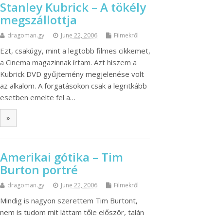
Stanley Kubrick – A tökély
megszállottja
dragoman.gy
June 22, 2006
Filmekről
Ezt, csakúgy, mint a legtöbb filmes cikkemet,
a Cinema magazinnak írtam. Azt hiszem a
Kubrick DVD gyűjtemény megjelenése volt
az alkalom. A forgatásokon csak a legritkább
esetben emelte fel a…
»
Amerikai gótika – Tim
Burton portré
dragoman.gy
June 22, 2006
Filmekről
Mindig is nagyon szerettem Tim Burtont,
nem is tudom mit láttam tőle először, talán