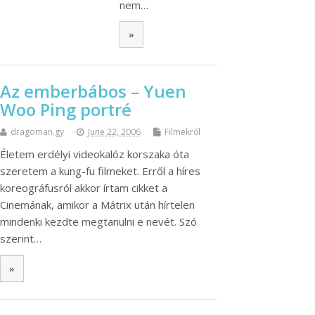
nem…
»
Az emberbábos – Yuen
Woo Ping portré
dragoman.gy
June 22, 2006
Filmekről
Életem erdélyi videokalóz korszaka óta
szeretem a kung-fu filmeket. Erről a híres
koreográfusról akkor írtam cikket a
Cinemának, amikor a Mátrix után hírtelen
mindenki kezdte megtanulni e nevét. Szó
szerint…
»