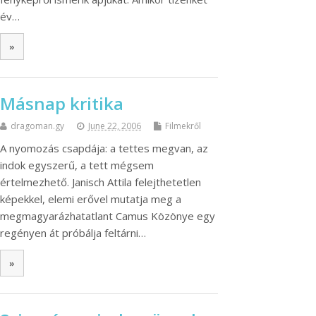
év…
»
Másnap kritika
dragoman.gy
June 22, 2006
Filmekről
A nyomozás csapdája: a tettes megvan, az
indok egyszerű, a tett mégsem
értelmezhető. Janisch Attila felejthetetlen
képekkel, elemi erővel mutatja meg a
megmagyarázhatatlant Camus Közönye egy
regényen át próbálja feltárni…
»