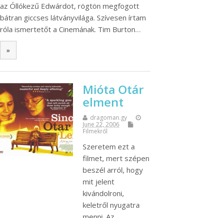
az Óllókezű Edwárdot, rögtön megfogott
bátran giccses látványvilága. Szívesen írtam
róla ismertetőt a Cinemának. Tim Burton…
»
Mióta Otár
elment
dragoman.gy
June 22, 2006
Filmekről
Szeretem ezt a
filmet, mert szépen
beszél arról, hogy
mit jelent
kivándolroni,
keletről nyugatra
menni. Az