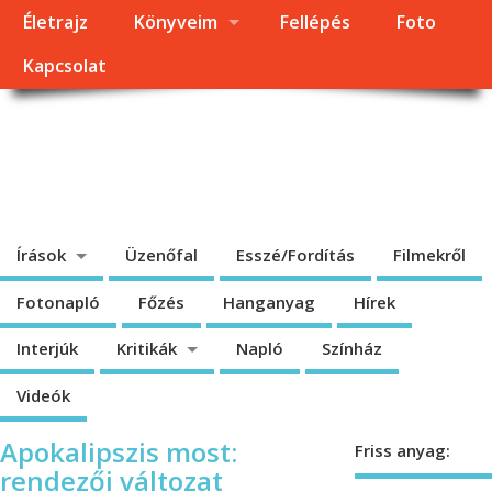
Életrajz
Könyveim
Fellépés
Foto
Kapcsolat
Dragomán György
honlapja
Írások, interjúk, kritikák. – Átmeneti állapot, éppen frissül a honlap.
Írások
Üzenőfal
Esszé/Fordítás
Filmekről
Fotonapló
Főzés
Hanganyag
Hírek
Interjúk
Kritikák
Napló
Színház
Videók
Apokalipszis most:
Friss anyag:
rendezői változat