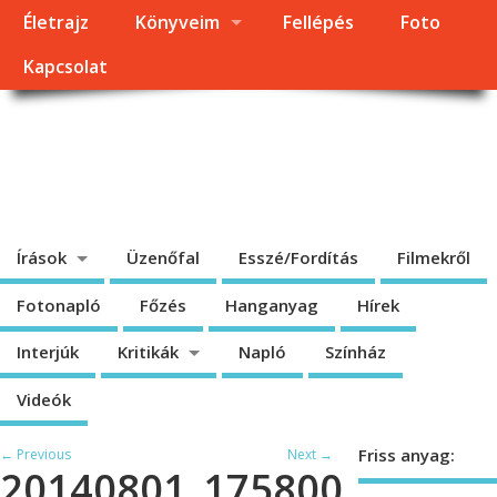
Életrajz
Könyveim
Fellépés
Foto
Kapcsolat
Dragomán György
honlapja
Írások, interjúk, kritikák. – Átmeneti állapot, éppen frissül a honlap.
Írások
Üzenőfal
Esszé/Fordítás
Filmekről
Fotonapló
Főzés
Hanganyag
Hírek
Interjúk
Kritikák
Napló
Színház
Videók
Friss anyag:
← Previous
Next →
20140801_175800