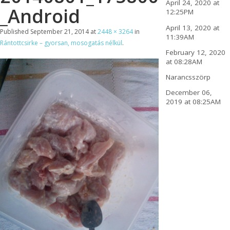
April 24, 2020 at
_Android
12:25PM
April 13, 2020 at
Published
September 21, 2014
at
2448 × 3264
in
11:39AM
Rántottcsirke – gyorsan, mosogatás nélkül
.
February 12, 2020
at 08:28AM
Narancsszörp
December 06,
2019 at 08:25AM