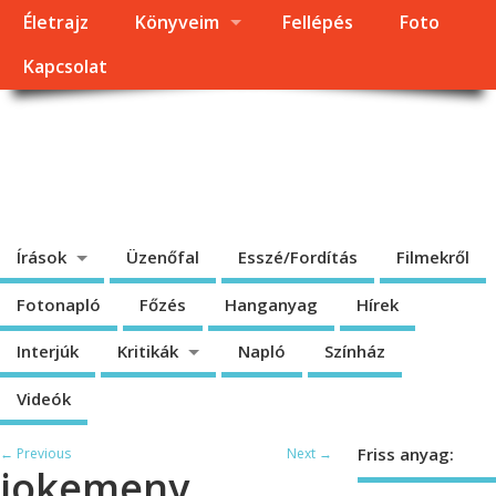
Életrajz
Könyveim
Fellépés
Foto
Kapcsolat
Dragomán György
honlapja
Írások, interjúk, kritikák. – Átmeneti állapot, éppen frissül a honlap.
Írások
Üzenőfal
Esszé/Fordítás
Filmekről
Fotonapló
Főzés
Hanganyag
Hírek
Interjúk
Kritikák
Napló
Színház
Videók
Friss anyag:
← Previous
Next →
jokemeny