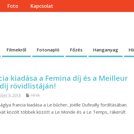
Foto
Kapcsolat
onlapja
 honlap.
Filmekről
Fotonapló
Főzés
Hanganyag
Hí
ia kiadása a Femina díj és a Meilleur
dij rövidlistáján!
ober 9, 2018
Hírek
glya francia kiadása a Le bûcher, Joëlle Dufeuilly fordításában.
tikát közölt többek között a Le Monde és a Le Temps, rákerült