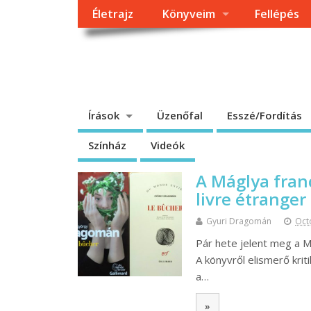
Életrajz
Könyveim
Fellépés
Dragomán György h
Írások, interjúk, kritikák. – Átmeneti állapot, éppen frissül a
Írások
Üzenőfal
Esszé/Fordítás
Színház
Videók
A Máglya franc
livre étranger 
Gyuri Dragomán
Oct
Pár hete jelent meg a Má
A könyvről elismerő kri
a…
»