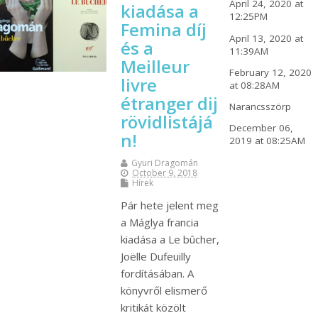
April 24, 2020 at
kiadása a
12:25PM
Femina díj
April 13, 2020 at
és a
11:39AM
Meilleur
February 12, 2020
livre
at 08:28AM
étranger dij
Narancsszörp
rövidlistájá
December 06,
n!
2019 at 08:25AM
Gyuri Dragomán
October 9, 2018
Hírek
Pár hete jelent meg
a Máglya francia
kiadása a Le bûcher,
Joëlle Dufeuilly
fordításában. A
könyvről elismerő
kritikát közölt