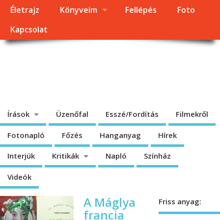
Életrajz
Könyveim
Fellépés
Foto
Kapcsolat
Dragomán György
honlapja
Írások, interjúk, kritikák. – Átmeneti állapot, éppen frissül a honlap.
Írások
Üzenőfal
Esszé/Fordítás
Filmekről
Fotonapló
Főzés
Hanganyag
Hírek
Interjúk
Kritikák
Napló
Színház
Videók
A Máglya
Friss anyag:
francia