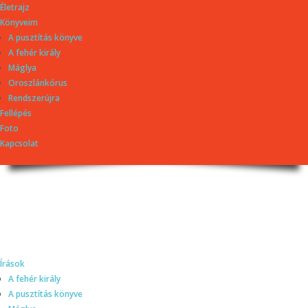
Életrajz
Könyveim
A pusztítás könyve
A fehér király
Máglya
Oroszlánkórus
Rendszerújra
Fellépés
Foto
Kapcsolat
Dragomán György
honlapja
Írások, interjúk, kritikák. – Átmeneti állapot, éppen frissül a honlap.
Írások
A fehér király
A pusztítás könyve