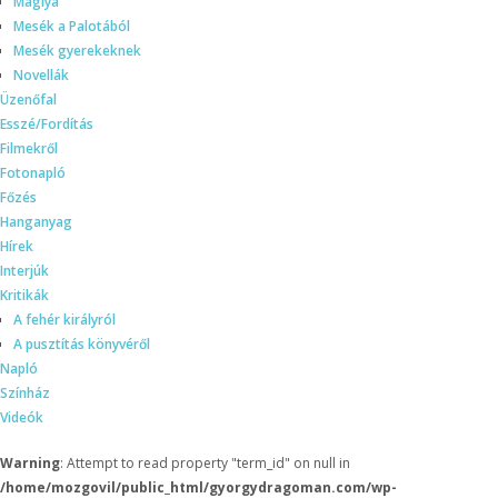
Máglya
Mesék a Palotából
Mesék gyerekeknek
Novellák
Üzenőfal
Esszé/Fordítás
Filmekről
Fotonapló
Főzés
Hanganyag
Hírek
Interjúk
Kritikák
A fehér királyról
A pusztítás könyvéről
Napló
Színház
Videók
Warning
: Attempt to read property "term_id" on null in
/home/mozgovil/public_html/gyorgydragoman.com/wp-