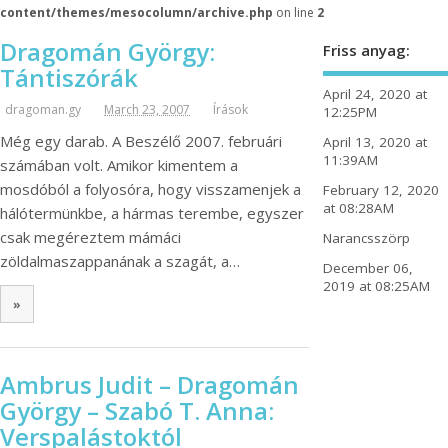
content/themes/mesocolumn/archive.php
on line
2
Dragomán György:
Friss anyag:
Tántiszórák
April 24, 2020 at
dragoman.gy
March 23, 2007
Írások
12:25PM
Még egy darab. A Beszélő 2007. februári
April 13, 2020 at
11:39AM
számában volt. Amikor kimentem a
mosdóból a folyosóra, hogy visszamenjek a
February 12, 2020
at 08:28AM
hálótermünkbe, a hármas terembe, egyszer
csak megéreztem mámáci
Narancsszörp
zöldalmaszappanának a szagát, a…
December 06,
2019 at 08:25AM
»
Ambrus Judit – Dragomán
György – Szabó T. Anna:
Verspalástoktól