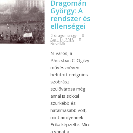
Dragomán
György: A
rendszer és
ellenségei
dragoman.gy
April 14, 2018
Novellák
N. város, a
Párizsban C. Ogilvy
művésznéven
befutott emigráns
szobrász
szülővárosa még
annál is sokkal
szürkébb és
hatalmasabb volt,
mint amilyennek
Erika képzelte. Mire
a vonat a