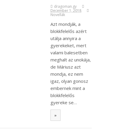
dragoman.gy
December 1, 2018
Novellák
Azt mondják, a
blokkfelelős azért
utálja annyira a
gyerekeket, mert
valami balesetben
meghalt az unokája,
de Máriusz azt
mondja, ez nem
igaz, olyan gonosz
embernek mint a
blokkfelelős
gyereke se…
»