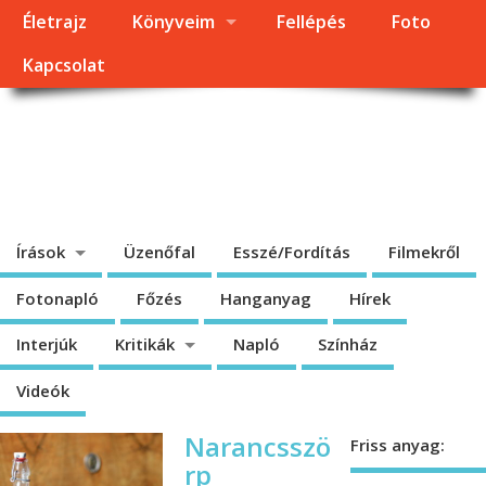
Életrajz
Könyveim
Fellépés
Foto
Kapcsolat
Dragomán György
honlapja
Írások, interjúk, kritikák. – Átmeneti állapot, éppen frissül a honlap.
Írások
Üzenőfal
Esszé/Fordítás
Filmekről
Fotonapló
Főzés
Hanganyag
Hírek
Interjúk
Kritikák
Napló
Színház
Videók
Narancsszö
Friss anyag:
rp