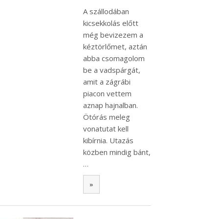
A szállodában
kicsekkolás előtt
még bevizezem a
kéztörlőmet, aztán
abba csomagolom
be a vadspárgát,
amit a zágrábi
piacon vettem
aznap hajnalban.
Ötórás meleg
vonatutat kell
kibírnia. Utazás
közben mindig bánt,
…
»