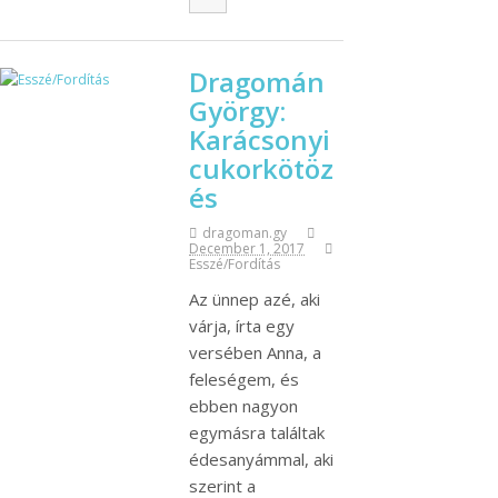
Dragomán
György:
Karácsonyi
cukorkötöz
és
dragoman.gy
December 1, 2017
Esszé/Fordítás
Az ünnep azé, aki
várja, írta egy
versében Anna, a
feleségem, és
ebben nagyon
egymásra találtak
édesanyámmal, aki
szerint a