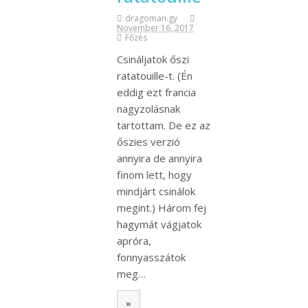
dragoman.gy
November 16, 2017
Főzés
Csináljatok őszi
ratatouille-t. (Én
eddig ezt francia
nagyzolásnak
tartottam. De ez az
őszies verzió
annyira de annyira
finom lett, hogy
mindjárt csinálok
megint.) Három fej
hagymát vágjatok
apróra,
fonnyasszátok
meg…
»