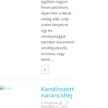
egyfajta nagyon
finom pástétom,
olyan mint a lekvár,
sokáig eláll, szép
szelet kenyérrel
egy kis
savanyúsággal
bármikor bevethető
vendégüdvözlő,
uzsonna, vagy
ebéd.…
»
Kandírozott
narancshéj
dragoman.gy
December 11, 2017