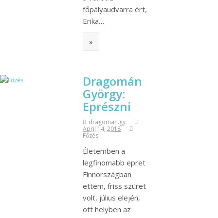
főpályaudvarra ért,
Erika…
»
Dragomán
György:
Eprészni
dragoman.gy
April 14, 2018
Főzés
Életemben a
legfinomabb epret
Finnországban
ettem, friss szüret
volt, július elején,
ott helyben az