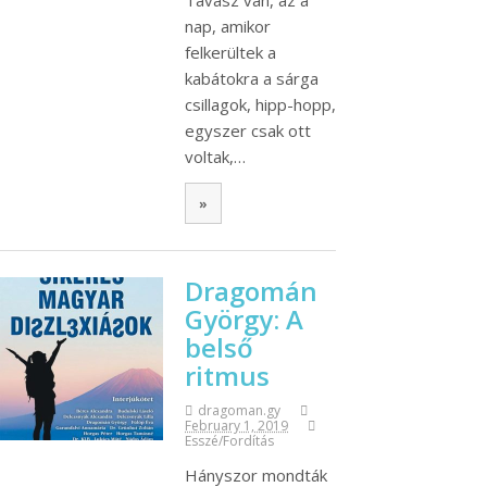
Tavasz van, az a
nap, amikor
felkerültek a
kabátokra a sárga
csillagok, hipp-hopp,
egyszer csak ott
voltak,…
»
Dragomán
György: A
belső
ritmus
dragoman.gy
February 1, 2019
Esszé/Fordítás
Hányszor mondták