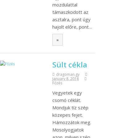
mozdulattal
támaszkodott az
asztalra, pont úgy
hajolt előre, pont…
»
Sült cékla
dragoman.gy
January 8, 2018
Főzés
Vegyetek egy
csomó céklát.
Mondjuk tíz szép
közepes fejet.
Hámozzátok meg.
Mosolyogjatok
azon, milyen szép