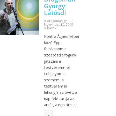
György:
Látósdi
dragoman.gy
November 10, 2019
Írások
Kontra Ágnes képei
közé Épp
felolvasom a
szöátósdit fogunk
játszani a
testvéremmel.
Lehunyom a
szemem, a
testvérem is
lehunyja az övét, a
nap felé tartja az
arcát, a nap átsüt…
»