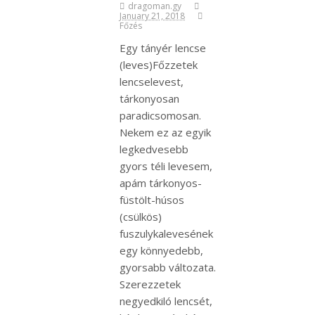
dragoman.gy
January 21, 2018
Főzés
Egy tányér lencse
(leves)Főzzetek
lencselevest,
tárkonyosan
paradicsomosan.
Nekem ez az egyik
legkedvesebb
gyors téli levesem,
apám tárkonyos-
füstölt-húsos
(csülkös)
fuszulykalevesének
egy könnyedebb,
gyorsabb változata.
Szerezzetek
negyedkiló lencsét,