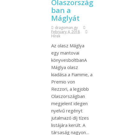
Olaszország
ban a
Máglyát
dragoman.gy
February 4, 2018
Hírek
Az olasz Máglya
egy mantovai
könyvesboltbanA
Máglya olasz
kiadása a Fiamme, a
Premio von
Rezzori, a legjobb
Olaszországban
megjelent idegen
nyelvű regényt
jutalmazó díj tízes
listájára került. A
társaság nagyon…