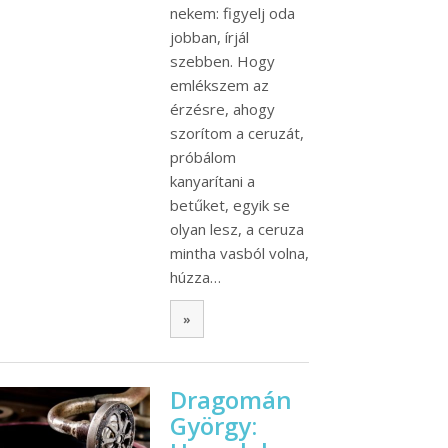
nekem: figyelj oda
jobban, írjál
szebben. Hogy
emlékszem az
érzésre, ahogy
szorítom a ceruzát,
próbálom
kanyarítani a
betűket, egyik se
olyan lesz, a ceruza
mintha vasból volna,
húzza…
»
Dragomán
György: