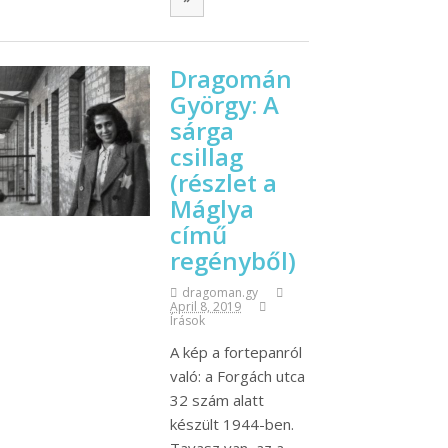
Dragomán
György: A
sárga
csillag
(részlet a
Máglya
című
regényből)
dragoman.gy
April 8, 2019
Írások
A kép a fortepanról
való: a Forgách utca
32 szám alatt
készült 1944-ben.