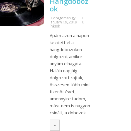
Hangdoboz
ok
dragoman.gy
January 19, 2019
Írások
Apám azon a napon
kezdett el a
hangdobozokon
dolgozni, amikor
anyám elhagyta.
Halála napjáig
dolgozott rajtuk,
összesen több mint
tizenöt évet,
amennyire tudom,
mást nem is nagyon
csinált, a dobozok…
»