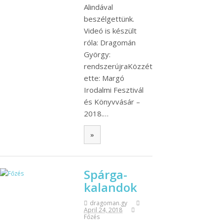
Alindával
beszélgettünk.
Videó is készült
róla: Dragomán
György:
rendszerújraKözzét
ette: Margó
Irodalmi Fesztivál
és Könyvvásár –
2018.…
»
Spárga-
kalandok
dragoman.gy
April 24, 2018
Főzés