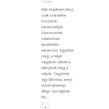
Főzés
Már majdnem kész,
csak száradnia
írozzatok
narancshéjat.
Szerezzetek
valahonnan
kezeletlen
narancsot. Egyétek
meg, a héját
vágjátok csíkokra.
Mérjétek meg a
súlyát. Tegyétek
egy lábosba, annyi
vízzel amennyi
ellepi. Forraljátok
fel,…
»