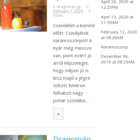
April 24, 2020 at
dragoman.gy
12:25PM
February 7, 2020
Főzés
April 13, 2020 at
11:39AM
Csendélet a komód
February 12, 2020
előtt. Csináljátok
at 08:28AM
narancsszörpöt! A
Narancsszörp
nyár még messze
van, pont ezért jó
December 06,
2019 at 08:25AM
arról képzelegni,
hogy milyen jó is
lesz majd a jégre
töltött fehéren
felhabzó nagy
pohár szódába…
»
Dragomán