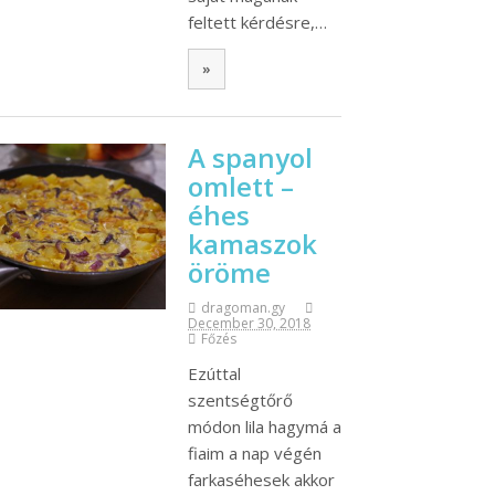
feltett kérdésre,…
»
A spanyol
omlett –
éhes
kamaszok
öröme
dragoman.gy
December 30, 2018
Főzés
Ezúttal
szentségtőrő
módon lila hagymá a
fiaim a nap végén
farkaséhesek akkor