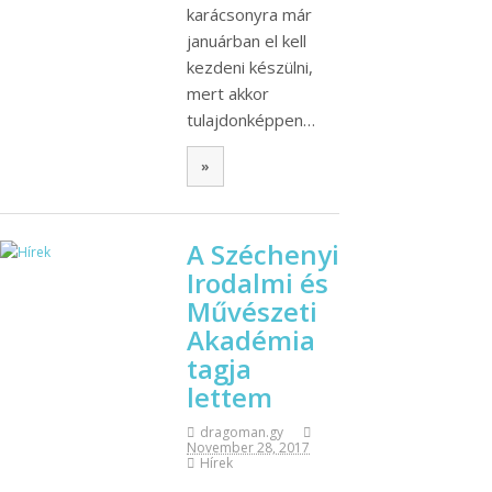
karácsonyra már
januárban el kell
kezdeni készülni,
mert akkor
tulajdonképpen…
»
A Széchenyi
Irodalmi és
Művészeti
Akadémia
tagja
lettem
dragoman.gy
November 28, 2017
Hírek