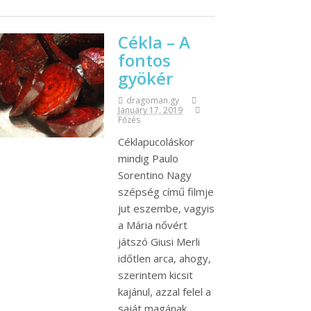
Cékla – A
fontos
gyökér
dragoman.gy
January 17, 2019
Főzés
Céklapucoláskor
mindig Paulo
Sorentino Nagy
szépség című filmje
jut eszembe, vagyis
a Mária nővért
játszó Giusi Merli
időtlen arca, ahogy,
szerintem kicsit
kajánul, azzal felel a
saját magának