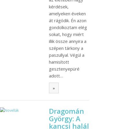
kérdések,
amelyeken éveken
át rágódik. Én azon
gondolkoztam elég
sokat, hogy miért
illik össze annyira a
szépen tárkony a
paszullyal. Végül a
hamisított
gesztenyepüré
adott…
»
Dragomán
György: A
kancsi halál