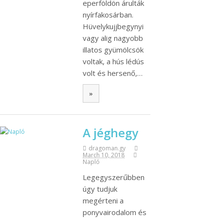
eperföldön árulták
nyírfakosárban.
Hüvelykujjbegynyi
vagy alig nagyobb
illatos gyümölcsök
voltak, a hús lédús
volt és hersenő,…
»
A jéghegy
dragoman.gy
March 10, 2018
Napló
Legegyszerűbben
úgy tudjuk
megérteni a
ponyvairodalom és