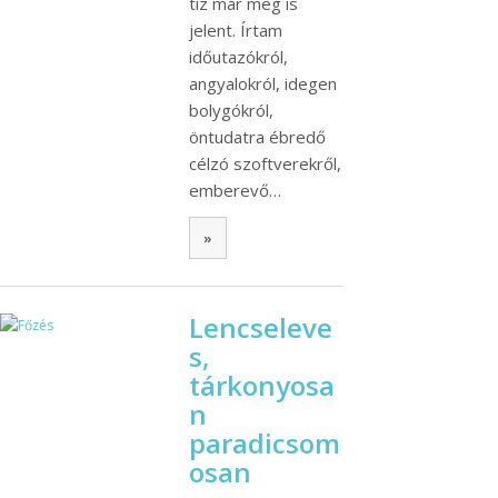
tíz már meg is
jelent. Írtam
időutazókról,
angyalokról, idegen
bolygókról,
öntudatra ébredő
célzó szoftverekről,
emberevő…
»
Lencseleve
s,
tárkonyosa
n
paradicsom
osan