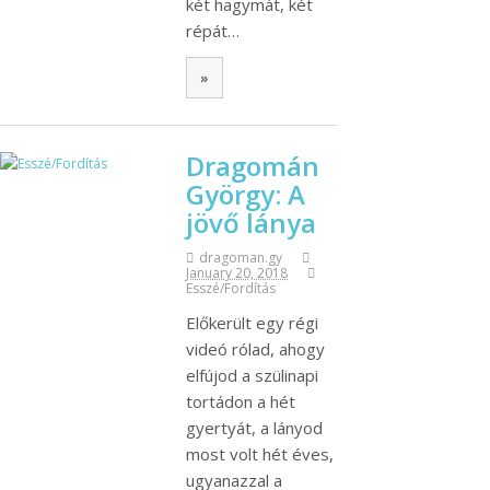
két hagymát, két
répát…
»
Dragomán
György: A
jövő lánya
dragoman.gy
January 20, 2018
Esszé/Fordítás
Előkerült egy régi
videó rólad, ahogy
elfújod a szülinapi
tortádon a hét
gyertyát, a lányod
most volt hét éves,
ugyanazzal a