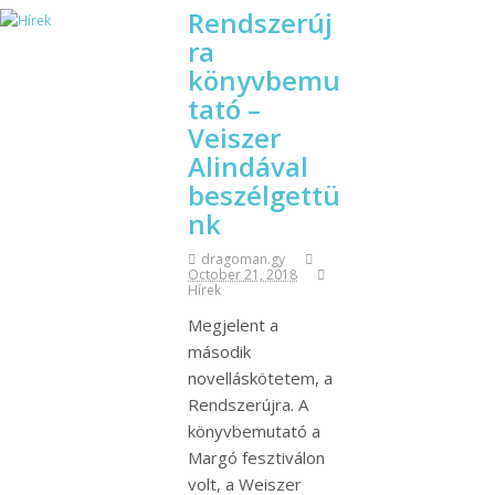
Rendszerúj
ra
könyvbemu
tató –
Veiszer
Alindával
beszélgettü
nk
dragoman.gy
October 21, 2018
Hírek
Megjelent a
második
novelláskötetem, a
Rendszerújra. A
könyvbemutató a
Margó fesztiválon
volt, a Weiszer