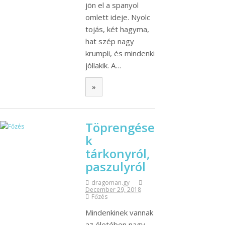
jön el a spanyol
omlett ideje. Nyolc
tojás, két hagyma,
hat szép nagy
krumpli, és mindenki
jóllakik. A…
»
Töprengése
k
tárkonyról,
paszulyról
dragoman.gy
December 29, 2018
Főzés
Mindenkinek vannak
az életében nagy