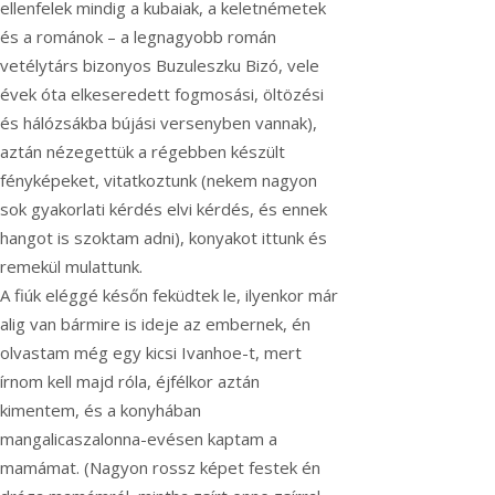
ellenfelek mindig a kubaiak, a keletnémetek
és a románok – a legnagyobb román
vetélytárs bizonyos Buzuleszku Bizó, vele
évek óta elkeseredett fogmosási, öltözési
és hálózsákba bújási versenyben vannak),
aztán nézegettük a régebben készült
fényképeket, vitatkoztunk (nekem nagyon
sok gyakorlati kérdés elvi kérdés, és ennek
hangot is szoktam adni), konyakot ittunk és
remekül mulattunk.
A fiúk eléggé későn feküdtek le, ilyenkor már
alig van bármire is ideje az embernek, én
olvastam még egy kicsi Ivanhoe-t, mert
írnom kell majd róla, éjfélkor aztán
kimentem, és a konyhában
mangalicaszalonna-evésen kaptam a
mamámat. (Nagyon rossz képet festek én