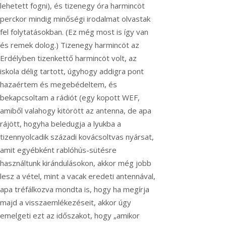
lehetett fogni), és tizenegy óra harmincöt
perckor mindig minőségi irodalmat olvastak
fel folytatásokban. (Ez még most is így van
és remek dolog.) Tizenegy harmincöt az
Erdélyben tizenkettő harmincöt volt, az
iskola délig tartott, úgyhogy addigra pont
hazaértem és megebédeltem, és
bekapcsoltam a rádiót (egy kopott WEF,
amiből valahogy kitörött az antenna, de apa
rájött, hogyha beledugja a lyukba a
tizennyolcadik századi kovácsoltvas nyársat,
amit egyébként rablóhús-sütésre
használtunk kirándulásokon, akkor még jobb
lesz a vétel, mint a vacak eredeti antennával,
apa tréfálkozva mondta is, hogy ha megírja
majd a visszaemlékezéseit, akkor úgy
emelgeti ezt az időszakot, hogy „amikor