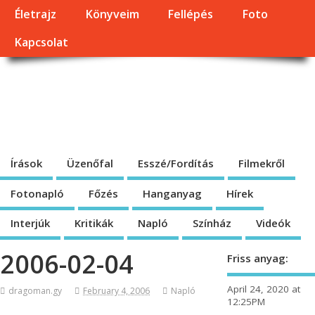
Életrajz
Könyveim
Fellépés
Foto
Kapcsolat
Dragomán György
honlapja
Írások, interjúk, kritikák. – Átmeneti állapot, éppen frissül a honlap.
Írások
Üzenőfal
Esszé/Fordítás
Filmekről
Fotonapló
Főzés
Hanganyag
Hírek
Interjúk
Kritikák
Napló
Színház
Videók
2006-02-04
Friss anyag:
April 24, 2020 at
dragoman.gy
February 4, 2006
Napló
12:25PM