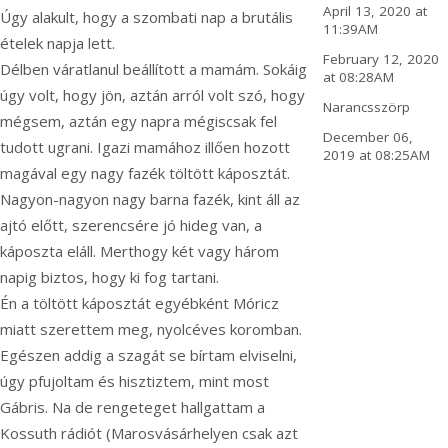
April 13, 2020 at
Úgy alakult, hogy a szombati nap a brutális
11:39AM
ételek napja lett.
February 12, 2020
Délben váratlanul beállított a mamám. Sokáig
at 08:28AM
úgy volt, hogy jön, aztán arról volt szó, hogy
Narancsszörp
mégsem, aztán egy napra mégiscsak fel
December 06,
tudott ugrani. Igazi mamához illően hozott
2019 at 08:25AM
magával egy nagy fazék töltött káposztát.
Nagyon-nagyon nagy barna fazék, kint áll az
ajtó előtt, szerencsére jó hideg van, a
káposzta eláll. Merthogy két vagy három
napig biztos, hogy ki fog tartani.
Én a töltött káposztát egyébként Móricz
miatt szerettem meg,
nyolcéves koromban.
Egészen addig a szagát se bírtam elviselni,
úgy pfujoltam és hisztiztem, mint most
Gábris. Na de rengeteget hallgattam a
Kossuth rádiót (Marosvásárhelyen csak azt