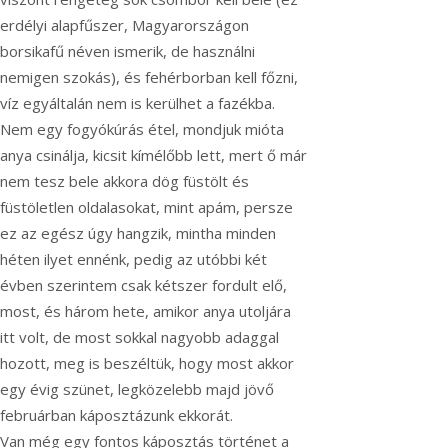
erdélyi alapfűszer, Magyarországon
borsikafű néven ismerik, de használni
nemigen szokás), és fehérborban kell főzni,
víz egyáltalán nem is kerülhet a fazékba.
Nem egy fogyókúrás étel, mondjuk mióta
anya csinálja, kicsit kímélőbb lett, mert ő már
nem tesz bele akkora dög füstölt és
füstöletlen oldalasokat, mint apám, persze
ez az egész úgy hangzik, mintha minden
héten ilyet ennénk, pedig az utóbbi két
évben szerintem csak kétszer fordult elő,
most, és három hete, amikor anya utoljára
itt volt, de most sokkal nagyobb adaggal
hozott, meg is beszéltük, hogy most akkor
egy évig szünet, legközelebb majd jövő
februárban káposztázunk ekkorát.
Van még egy fontos káposztás történet a