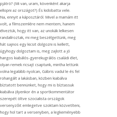
pjátrö? (Mi van, uram, kövenként akarja
ellopni az országot?) És kidobatta vele.
Na, ennyit a káposztáról. Mivel a mamám itt
volt, a filmszemlére nem mentem, hanem
élveztük, hogy itt van, az unokák lelkesen
randalíroztak, mi meg beszélgettünk, meg
hát sajnos egy kicsit dolgozni is kellett,
úgyhogy dolgoztam is, meg zajlott a jó
hangos kiabálós-gyerekugrálós családi élet,
olyan remek ricsajt csaptunk, mintha lettünk
volna legalább nyolcan, Gábris vadul le és fel
rohangált a lakásban, közben kiabálva
bíztatott bennünket, hogy mi is bíztassuk
kiabálva (ilyenkor én a sportkommentátor
szerepét öltve szocialista országok
versenyzőit emlegetve szoktam közvetíteni,
hogy hol tart a versenyben, a legkeményebb