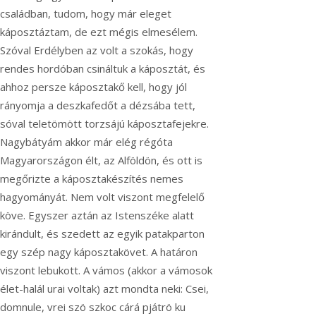
családban, tudom, hogy már eleget
káposztáztam, de ezt mégis elmesélem.
Szóval Erdélyben az volt a szokás, hogy
rendes hordóban csináltuk a káposztát, és
ahhoz persze káposztakő kell, hogy jól
rányomja a deszkafedőt a dézsába tett,
sóval teletömött torzsájú káposztafejekre.
Nagybátyám akkor már elég régóta
Magyarországon élt, az Alföldön, és ott is
megőrizte a káposztakészítés nemes
hagyományát. Nem volt viszont megfelelő
köve. Egyszer aztán az Istenszéke alatt
kirándult, és szedett az egyik patakparton
egy szép nagy káposztakövet. A határon
viszont lebukott. A vámos (akkor a vámosok
élet-halál urai voltak) azt mondta neki: Csei,
domnule, vrei szö szkoc cárá pjátrö ku