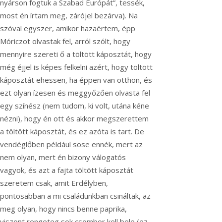
nyárson fogtuk a Szabad Európát”, tessék,
most én írtam meg, zárójel bezárva). Na
szóval egyszer, amikor hazaértem, épp
Móriczot olvastak fel, arról szólt, hogy
mennyire szereti ő a töltött káposztát, hogy
még éjjel is képes felkelni azért, hogy töltött
káposztát ehessen, ha éppen van otthon, és
ezt olyan ízesen és meggyőzően olvasta fel
egy színész (nem tudom, ki volt, utána kéne
nézni), hogy én ott és akkor megszerettem
a töltött káposztát, és ez azóta is tart. De
vendéglőben például sose ennék, mert az
nem olyan, mert én bizony válogatós
vagyok, és azt a fajta töltött káposztát
szeretem csak, amit Erdélyben,
pontosabban a mi családunkban csináltak, az
meg olyan, hogy nincs benne paprika,
viszont rengeteg sok csombor kell bele (ez