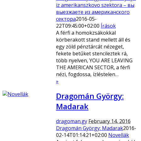
iz amerikanszkovo szektora – вы
выезжаете из американского
сектора
2016-05-
22T09:45:00+02:00
Írások
A férfi a homokzsákokkal
körberakott stand mellett áll és
egy zöld pénztárcát nézeget,
fekete betűket stencileztek rá,
több nyelven, YOU ARE LEAVING
THE AMERICAN SECTOR, a férfi
nézi, fogdossa, ízléstelen…
»
Dragomán György:
Madarak
dragoman.gy
February 14, 2016
Dragomán György: Madarak
2016-
02-14T01:14:21+02:00
Novellák