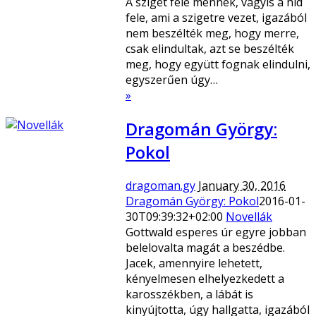
A sziget fele mennek, vagyis a híd
fele, ami a szigetre vezet, igazából
nem beszélték meg, hogy merre,
csak elindultak, azt se beszélték
meg, hogy együtt fognak elindulni,
egyszerűen úgy…
»
Dragomán György:
Pokol
dragoman.gy
January 30, 2016
Dragomán György: Pokol
2016-01-
30T09:39:32+02:00
Novellák
Gottwald esperes úr egyre jobban
belelovalta magát a beszédbe.
Jacek, amennyire lehetett,
kényelmesen elhelyezkedett a
karosszékben, a lábát is
kinyújtotta, úgy hallgatta, igazából