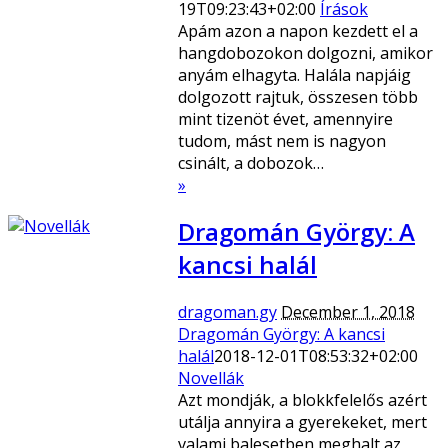
19T09:23:43+02:00
Írások
Apám azon a napon kezdett el a
hangdobozokon dolgozni, amikor
anyám elhagyta. Halála napjáig
dolgozott rajtuk, összesen több
mint tizenöt évet, amennyire
tudom, mást nem is nagyon
csinált, a dobozok…
»
Dragomán György: A
kancsi halál
dragoman.gy
December 1, 2018
Dragomán György: A kancsi
halál
2018-12-01T08:53:32+02:00
Novellák
Azt mondják, a blokkfelelős azért
utálja annyira a gyerekeket, mert
valami balesetben meghalt az