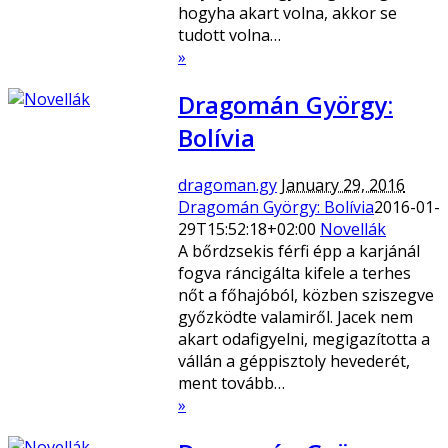
hogyha akart volna, akkor se
tudott volna…
»
Dragomán György:
Bolívia
dragoman.gy
January 29, 2016
Dragomán György: Bolívia
2016-01-
29T15:52:18+02:00
Novellák
A bőrdzsekis férfi épp a karjánál
fogva ráncigálta kifele a terhes
nőt a főhajóból, közben sziszegve
győzködte valamiről. Jacek nem
akart odafigyelni, megigazította a
vállán a géppisztoly hevederét,
ment tovább…
»