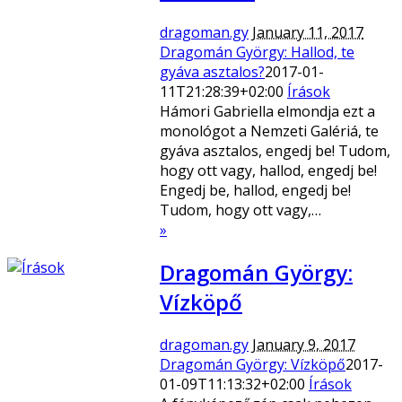
dragoman.gy
January 11, 2017
Dragomán György: Hallod, te
gyáva asztalos?
2017-01-
11T21:28:39+02:00
Írások
Hámori Gabriella elmondja ezt a
monológot a Nemzeti Galériá, te
gyáva asztalos, engedj be! Tudom,
hogy ott vagy, hallod, engedj be!
Engedj be, hallod, engedj be!
Tudom, hogy ott vagy,…
»
Dragomán György:
Vízköpő
dragoman.gy
January 9, 2017
Dragomán György: Vízköpő
2017-
01-09T11:13:32+02:00
Írások