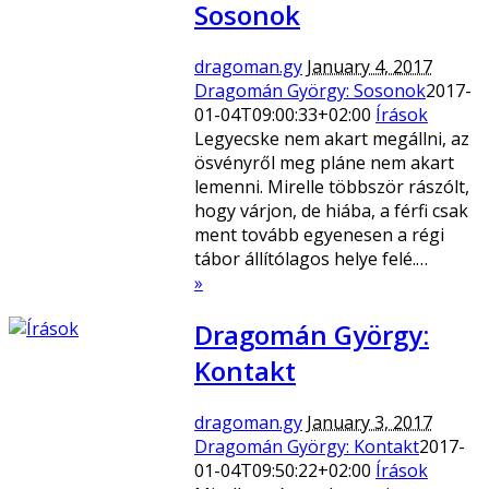
Sosonok
dragoman.gy
January 4, 2017
Dragomán György: Sosonok
2017-
01-04T09:00:33+02:00
Írások
Legyecske nem akart megállni, az
ösvényről meg pláne nem akart
lemenni. Mirelle többször rászólt,
hogy várjon, de hiába, a férfi csak
ment tovább egyenesen a régi
tábor állítólagos helye felé.…
»
Dragomán György:
Kontakt
dragoman.gy
January 3, 2017
Dragomán György: Kontakt
2017-
01-04T09:50:22+02:00
Írások