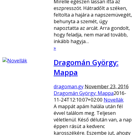
Mirelle egészen lassan itta az
eszpresszót. Hátradőlt a széken,
feltolta a hajára a napszemüvegét,
behunyta a szemét, úgy
napoztatta az arcát. Arra gondolt,
hogy feladja, nem marad tovább,
inkább hagyja…
»
Dragomán György:
Mappa
dragoman.gy
November 23, 2016
Dragomán György: Mappa
2016-
11-24T12:10:07+02:00
Novellák
A mappát apám halála után fél
évvel találom meg. Teljesen
véletlenül. Késő délután van, a nap
éppen rásüt a kedvenc
karosszékére. Eszembe jut, ahogy