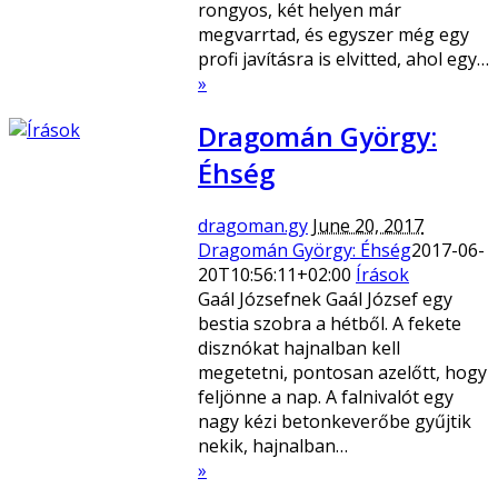
rongyos, két helyen már
megvarrtad, és egyszer még egy
profi javításra is elvitted, ahol egy…
»
Dragomán György:
Éhség
dragoman.gy
June 20, 2017
Dragomán György: Éhség
2017-06-
20T10:56:11+02:00
Írások
Gaál Józsefnek Gaál József egy
bestia szobra a hétből. A fekete
disznókat hajnalban kell
megetetni, pontosan azelőtt, hogy
feljönne a nap. A falnivalót egy
nagy kézi betonkeverőbe gyűjtik
nekik, hajnalban…
»