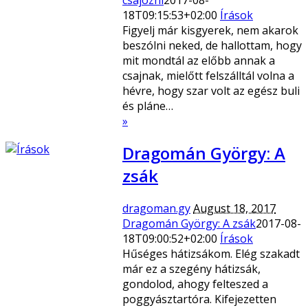
18T09:15:53+02:00
Írások
Figyelj már kisgyerek, nem akarok
beszólni neked, de hallottam, hogy
mit mondtál az előbb annak a
csajnak, mielőtt felszálltál volna a
hévre, hogy szar volt az egész buli
és pláne…
»
Dragomán György: A
zsák
dragoman.gy
August 18, 2017
Dragomán György: A zsák
2017-08-
18T09:00:52+02:00
Írások
Hűséges hátizsákom. Elég szakadt
már ez a szegény hátizsák,
gondolod, ahogy felteszed a
poggyásztartóra. Kifejezetten