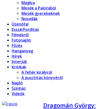
Máglya
Mesék a Palotából
Mesék gyerekeknek
Novellák
Üzenőfal
Esszé/Fordítás
Filmekről
Fotonapló
Főzés
Hanganyag
Hírek
Interjúk
Kritikák
A fehér királyról
A pusztítás könyvéről
Napló
Színház
Videók
Dragomán György: