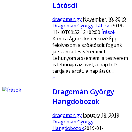
Látósdi
dragoman.gy
November 10, 2019
Dragomán György: Látósdi
2019-
11-10T09:52:12+02:00
Írások
Kontra Ágnes képei közé Épp
felolvasom a szöátósdit fogunk
játszani a testvéremmel.
Lehunyom a szemem, a testvérem
is lehunyja az övét, a nap felé
tartja az arcát, a nap átsüt…
»
Dragomán György:
Hangdobozok
dragoman.gy
January 19, 2019
Dragomán György:
Hangdobozok
2019-01-