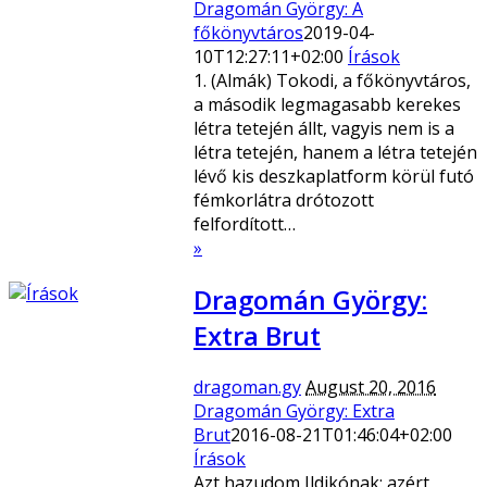
Dragomán György: A
főkönyvtáros
2019-04-
10T12:27:11+02:00
Írások
1. (Almák) Tokodi, a főkönyvtáros,
a második legmagasabb kerekes
létra tetején állt, vagyis nem is a
létra tetején, hanem a létra tetején
lévő kis deszkaplatform körül futó
fémkorlátra drótozott
felfordított…
»
Dragomán György:
Extra Brut
dragoman.gy
August 20, 2016
Dragomán György: Extra
Brut
2016-08-21T01:46:04+02:00
Írások
Azt hazudom Ildikónak: azért