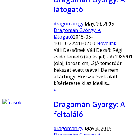
látogató
dragoman.gy
May 10, 2015
Dragomán György: A
látogató
2015-05-
10T10:27:41+02:00
Novellák
Váli Dezsőnek Váli Dezső: Régi
zsidó temető (kő és jel) - A/1985/01
(olaj, farost, cm, ,2)A temetőőr
kekszet evett teával. De nem
akárhogy. Hosszú évek alatt
kísérletezte ki az ideális…
»
Dragomán György: A
feltaláló
dragoman.gy
May 4, 2015
Dragomán György: A