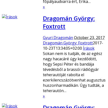
főpályaudvarra ért, Erika…
»
Dragomán György:
Foxtrott
Gyuri Dragomán
October 23, 2017
Dragomán György: Foxtrott
2017-
10-23T13:34:05+02:00
Írások
Sokan nem is tudják, de az egész
nagy hacacáré úgy kezdődött,
hogy Sepsi Péter és bandája
tévedésből a brassói rádiógyár
teherautóját rabolta el
ezerkilencszázötvenhat augusztus
huszonharmadikán. Úgy tudták, a
teherautón…
»
Dragomán György: