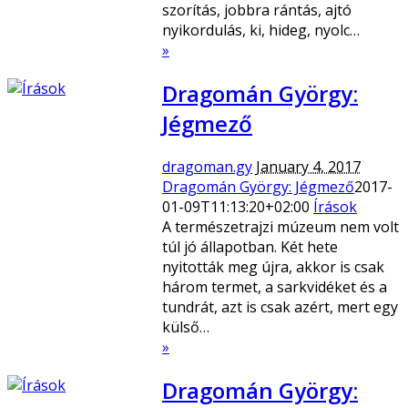
szorítás, jobbra rántás, ajtó
nyikordulás, ki, hideg, nyolc…
»
Dragomán György:
Jégmező
dragoman.gy
January 4, 2017
Dragomán György: Jégmező
2017-
01-09T11:13:20+02:00
Írások
A természetrajzi múzeum nem volt
túl jó állapotban. Két hete
nyitották meg újra, akkor is csak
három termet, a sarkvidéket és a
tundrát, azt is csak azért, mert egy
külső…
»
Dragomán György: