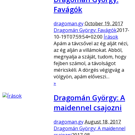
Favágók
dragoman.gy
October 19, 2017
Dragomán György: Favágók
2017-
10-19T07:59:54+02:00
Írások
Apám a távcsővel az ég alját nézi,
az ég alján a villámokat. Abból,
megnyalja a száját, tudom, hogy
fejben számol, a távolságot
méricskéli. A dörgés végigvág a
völgyön, apám előveszi…
»
Dragomán György: A
maidennel csajozni
dragoman.gy
August 18, 2017
Dragomán György: A maidennel
csajozni
2017-08-