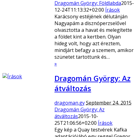
Dragomán György: Földlabda
2015-
12-24T11:13:32+02:00
Írások
Karácsony estéjének délutánján
Nagyapám a disznóperzselővel
olvasztotta a havat és melegítette
a földet kint a kertben. Olyan
hideg volt, hogy azt éreztem,
mindjárt befagy a szemem, amikor
szünetet tartottunk és…
»
Dragomán György: Az
átváltozás
dragoman.gy
September 24, 2015
Dragomán György: Az
átváltozás
2015-10-
25T21:06:56+02:00
Írások
Egy kép a Quay testvérek Kafka
adaptációjábó egy reggel Gregor