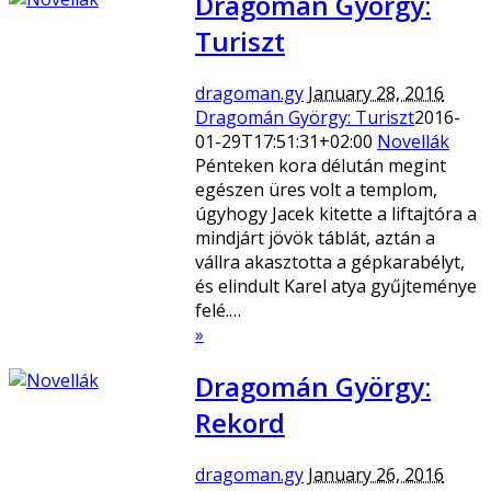
Dragomán György:
Turiszt
dragoman.gy
January 28, 2016
Dragomán György: Turiszt
2016-
01-29T17:51:31+02:00
Novellák
Pénteken kora délután megint
egészen üres volt a templom,
úgyhogy Jacek kitette a liftajtóra a
mindjárt jövök táblát, aztán a
vállra akasztotta a gépkarabélyt,
és elindult Karel atya gyűjteménye
felé.…
»
Dragomán György:
Rekord
dragoman.gy
January 26, 2016