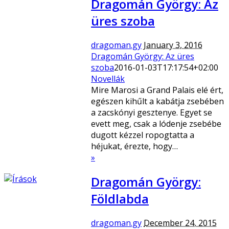
Dragomán György: Az
üres szoba
dragoman.gy
January 3, 2016
Dragomán György: Az üres
szoba
2016-01-03T17:17:54+02:00
Novellák
Mire Marosi a Grand Palais elé ért,
egészen kihűlt a kabátja zsebében
a zacskónyi gesztenye. Egyet se
evett meg, csak a lódenje zsebébe
dugott kézzel ropogtatta a
héjukat, érezte, hogy…
»
Dragomán György:
Földlabda
dragoman.gy
December 24, 2015