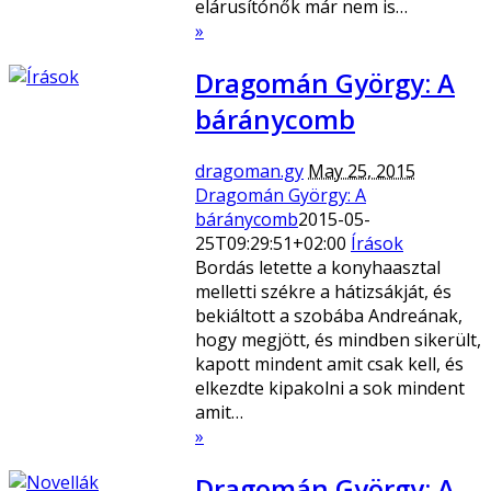
elárusítónők már nem is…
»
Dragomán György: A
báránycomb
dragoman.gy
May 25, 2015
Dragomán György: A
báránycomb
2015-05-
25T09:29:51+02:00
Írások
Bordás letette a konyhaasztal
melletti székre a hátizsákját, és
bekiáltott a szobába Andreának,
hogy megjött, és mindben sikerült,
kapott mindent amit csak kell, és
elkezdte kipakolni a sok mindent
amit…
»
Dragomán György: A