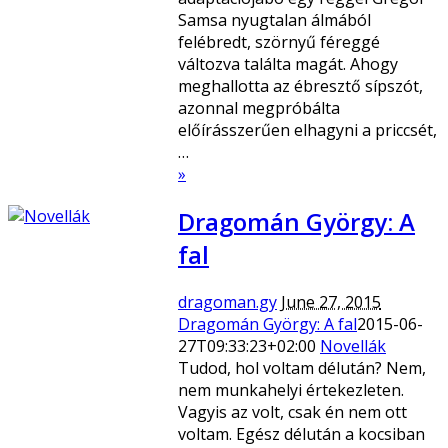
Samsa nyugtalan álmából
felébredt, szörnyű féreggé
változva találta magát. Ahogy
meghallotta az ébresztő sípszót,
azonnal megpróbálta
előírásszerűen elhagyni a priccsét,
…
»
Dragomán György: A
fal
dragoman.gy
June 27, 2015
Dragomán György: A fal
2015-06-
27T09:33:23+02:00
Novellák
Tudod, hol voltam délután? Nem,
nem munkahelyi értekezleten.
Vagyis az volt, csak én nem ott
voltam. Egész délután a kocsiban