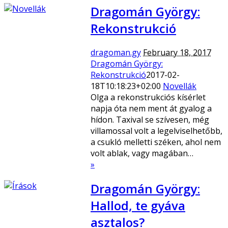
Dragomán György:
Rekonstrukció
dragoman.gy
February 18, 2017
Dragomán György:
Rekonstrukció
2017-02-
18T10:18:23+02:00
Novellák
Olga a rekonstrukciós kísérlet
napja óta nem ment át gyalog a
hídon. Taxival se szívesen, még
villamossal volt a legelviselhetőbb,
a csukló melletti széken, ahol nem
volt ablak, vagy magában…
»
Dragomán György:
Hallod, te gyáva
asztalos?