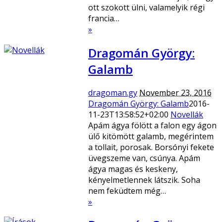
ott szokott ülni, valamelyik régi
francia…
»
Dragomán György:
Galamb
dragoman.gy
November 23, 2016
Dragomán György: Galamb
2016-
11-23T13:58:52+02:00
Novellák
Apám ágya fölött a falon egy ágon
ülő kitömött galamb, megérintem
a tollait, porosak. Borsónyi fekete
üvegszeme van, csúnya. Apám
ágya magas és keskeny,
kényelmetlennek látszik. Soha
nem feküdtem még…
»