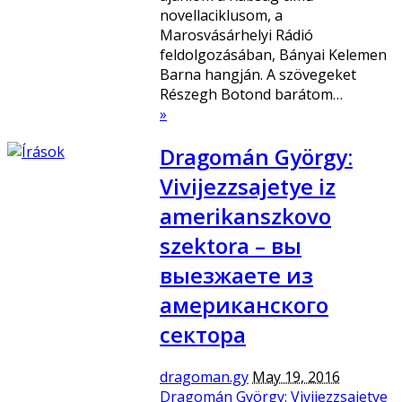
novellaciklusom, a
Marosvásárhelyi Rádió
feldolgozásában, Bányai Kelemen
Barna hangján. A szövegeket
Részegh Botond barátom…
»
Dragomán György:
Vivijezzsajetye iz
amerikanszkovo
szektora – вы
выезжаете из
американского
сектора
dragoman.gy
May 19, 2016
Dragomán György: Vivijezzsajetye