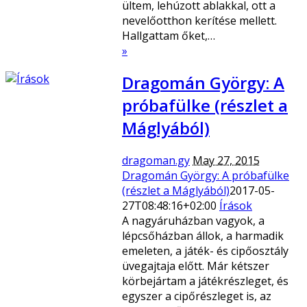
ültem, lehúzott ablakkal, ott a
nevelőotthon kerítése mellett.
Hallgattam őket,…
»
Dragomán György: A
próbafülke (részlet a
Máglyából)
dragoman.gy
May 27, 2015
Dragomán György: A próbafülke
(részlet a Máglyából)
2017-05-
27T08:48:16+02:00
Írások
A nagyáruházban vagyok, a
lépcsőházban állok, a harmadik
emeleten, a játék- és cipőosztály
üvegajtaja előtt. Már kétszer
körbejártam a játékrészleget, és
egyszer a cipőrészleget is, az