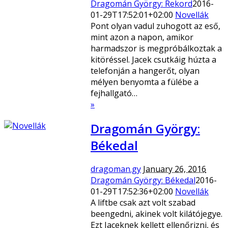
Dragomán György: Rekord
2016-
01-29T17:52:01+02:00
Novellák
Pont olyan vadul zuhogott az eső,
mint azon a napon, amikor
harmadszor is megpróbálkoztak a
kitöréssel. Jacek csutkáig húzta a
telefonján a hangerőt, olyan
mélyen benyomta a fülébe a
fejhallgató…
»
Dragomán György:
Békedal
dragoman.gy
January 26, 2016
Dragomán György: Békedal
2016-
01-29T17:52:36+02:00
Novellák
A liftbe csak azt volt szabad
beengedni, akinek volt kilátójegye.
Ezt Jaceknek kellett ellenőrizni, és