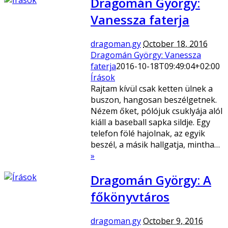
Dragomán György:
Vanessza faterja
dragoman.gy
October 18, 2016
Dragomán György: Vanessza
faterja
2016-10-18T09:49:04+02:00
Írások
Rajtam kívül csak ketten ülnek a
buszon, hangosan beszélgetnek.
Nézem őket, pólójuk csuklyája alól
kiáll a baseball sapka sildje. Egy
telefon fölé hajolnak, az egyik
beszél, a másik hallgatja, mintha…
»
Dragomán György: A
főkönyvtáros
dragoman.gy
October 9, 2016