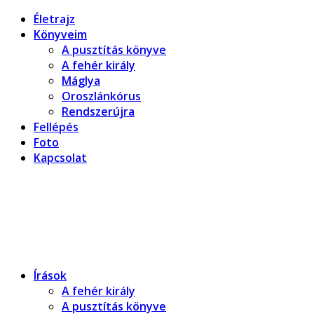
Életrajz
Könyveim
A pusztítás könyve
A fehér király
Máglya
Oroszlánkórus
Rendszerújra
Fellépés
Foto
Kapcsolat
Dragomán György honlapja
Írások, interjúk, kritikák. – Átmeneti állapot, éppen frissül
a honlap.
Írások
A fehér király
A pusztítás könyve