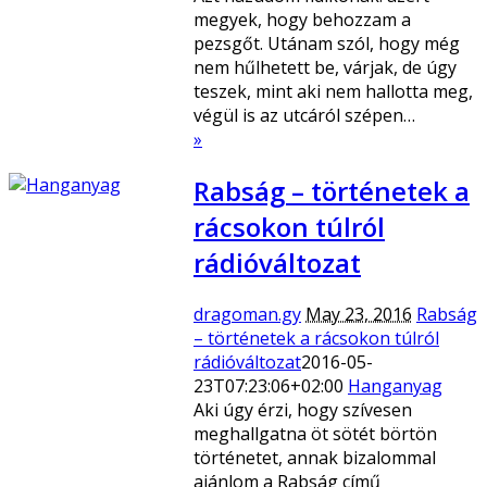
megyek, hogy behozzam a
pezsgőt. Utánam szól, hogy még
nem hűlhetett be, várjak, de úgy
teszek, mint aki nem hallotta meg,
végül is az utcáról szépen…
»
Rabság – történetek a
rácsokon túlról
rádióváltozat
dragoman.gy
May 23, 2016
Rabság
– történetek a rácsokon túlról
rádióváltozat
2016-05-
23T07:23:06+02:00
Hanganyag
Aki úgy érzi, hogy szívesen
meghallgatna öt sötét börtön
történetet, annak bizalommal
ajánlom a Rabság című