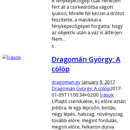
A fényképezőgép csak nehezen
fért át a csirkedrótba vágott
lyukon, Mirelle fél kézzel a drótot
feszítette, a másikkal a
fényképezőgépet forgatta, hogy
az objektív után a váz is átférjen.
Nem…
»
Dragomán György: A
cölöp
dragoman.gy
January 9, 2017
Dragomán György: A cölöp
2017-
01-09T11:00:34+02:00
Írások
Liftajtó csendülése, ki, előre aztán
jobbra, le egy lépcsőn, botlás,
négy lépés, halszag, növényszag,
tovább előre, megint fordulás,
megint előre, felkaron durva