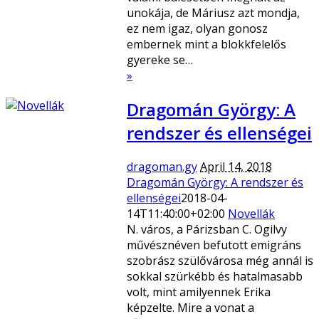
unokája, de Máriusz azt mondja,
ez nem igaz, olyan gonosz
embernek mint a blokkfelelős
gyereke se…
»
Dragomán György: A
rendszer és ellenségei
dragoman.gy
April 14, 2018
Dragomán György: A rendszer és
ellenségei
2018-04-
14T11:40:00+02:00
Novellák
N. város, a Párizsban C. Ogilvy
művésznéven befutott emigráns
szobrász szülővárosa még annál is
sokkal szürkébb és hatalmasabb
volt, mint amilyennek Erika
képzelte. Mire a vonat a