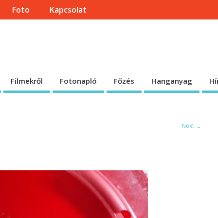
Foto
Kapcsolat
onlapja
 honlap.
Filmekről
Fotonapló
Főzés
Hanganyag
Hí
Next →