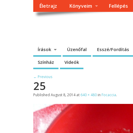
Életrajz
Könyveim
Fellépés
Dragomán György h
Írások, interjúk, kritikák. – Átmeneti állapot, éppen frissül a
Írások
Üzenőfal
Esszé/Fordítás
Színház
Videók
← Previous
25
Published
August 8, 2014
at
640 × 480
in
Focaccia
.