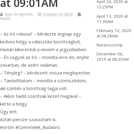
at 09:01AM
April 24, 2020 at
12:25PM
Gyuri Dragomán
October 14, 2019
April 13, 2020 at
Napló
11:39AM
February 12, 2020
– Az író rokona? – kérdezte tegnap egy
at 08:28AM
kedves hölgy a választási bizottságból,
Narancsszörp
miután kikerestük a nevem a jegyzékeben.
December 06,
– Én vagyok az író – mondta erre én, enyhe
2019 at 08:25AM
zavarban, de azért vidáman.
– Tényleg? – kérdezett vissza meglepetten.
– Tanúsíthatom – mondta a szomszédom,
aki szintén a bizottság tagja volt.
– Akkor hadd szorítsak kezet magával –
kérte a hölgy.
Úgy lett.
Aztán persze szavaztam is.
#öröm #Szeretelek_Budaörs