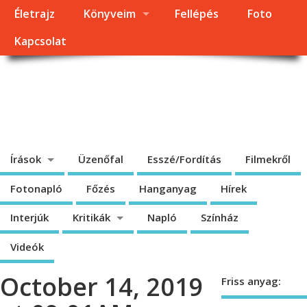
Életrajz
Könyveim
Fellépés
Foto
Kapcsolat
Dragomán György
honlapja
Írások, interjúk, kritikák. – Átmeneti állapot, éppen frissül a honlap.
Írások
Üzenőfal
Esszé/Fordítás
Filmekről
Fotonapló
Főzés
Hanganyag
Hírek
Interjúk
Kritikák
Napló
Színház
Videók
October 14, 2019
Friss anyag: