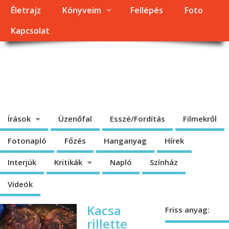
Életrajz
Könyveim
Fellépés
Foto
Kapcsolat
Dragomán György
honlapja
Írások, interjúk, kritikák. – Átmeneti állapot, éppen frissül a honlap.
Írások
Üzenőfal
Esszé/Fordítás
Filmekről
Fotonapló
Főzés
Hanganyag
Hírek
Interjúk
Kritikák
Napló
Színház
Videók
Kacsa
Friss anyag:
rillette