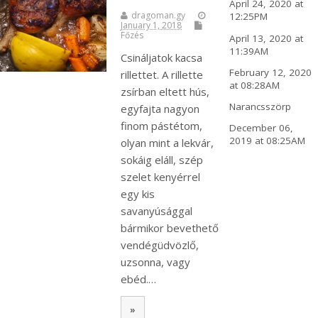
April 24, 2020 at
dragoman.gy
12:25PM
January 1, 2018
Főzés
April 13, 2020 at
11:39AM
Csináljatok kacsa
February 12, 2020
rillettet. A rillette
at 08:28AM
zsírban eltett hús,
Narancsszörp
egyfajta nagyon
finom pástétom,
December 06,
2019 at 08:25AM
olyan mint a lekvár,
sokáig eláll, szép
szelet kenyérrel
egy kis
savanyúsággal
bármikor bevethető
vendégüdvözlő,
uzsonna, vagy
ebéd.…
»