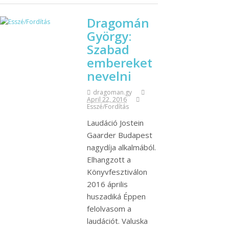
Dragomán
György:
Szabad
embereket
nevelni
dragoman.gy
April 22, 2016
Esszé/Fordítás
Laudáció Jostein
Gaarder Budapest
nagydíja alkalmából.
Elhangzott a
Könyvfesztiválon
2016 április
huszadiká Éppen
felolvasom a
laudációt. Valuska