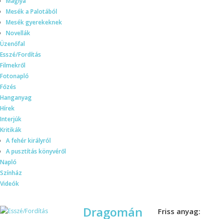
Máglya
Mesék a Palotából
Mesék gyerekeknek
Novellák
Üzenőfal
Esszé/Fordítás
Filmekről
Fotonapló
Főzés
Hanganyag
Hírek
Interjúk
Kritikák
A fehér királyról
A pusztítás könyvéről
Napló
Színház
Videók
Dragomán
Friss anyag: