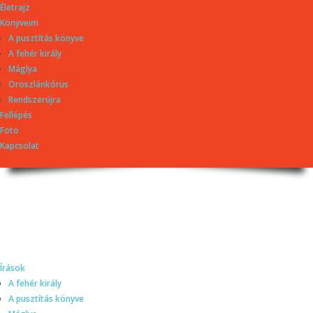
Életrajz
Könyveim
A pusztítás könyve
A fehér király
Máglya
Oroszlánkórus
Rendszerújra
Fellépés
Foto
Kapcsolat
Dragomán György
honlapja
Írások, interjúk, kritikák. – Átmeneti állapot, éppen frissül a honlap.
Írások
A fehér király
A pusztítás könyve