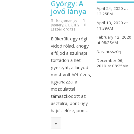
György: A
April 24, 2020 at
jövő lánya
12:25PM
dragoman.gy
April 13, 2020 at
January 20, 2018
11:39AM
Esszé/Fordítás
February 12, 2020
Előkerült egy régi
at 08:28AM
videó rólad, ahogy
Narancsszörp
elfújod a szülinapi
tortádon a hét
December 06,
2019 at 08:25AM
gyertyát, a lányod
most volt hét éves,
ugyanazzal a
mozdulattal
támaszkodott az
asztalra, pont úgy
hajolt előre, pont…
»