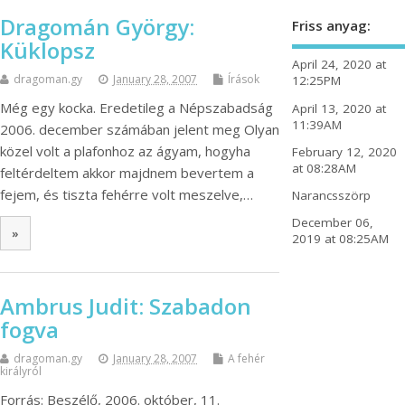
Dragomán György:
Friss anyag:
Küklopsz
April 24, 2020 at
dragoman.gy
January 28, 2007
Írások
12:25PM
Még egy kocka. Eredetileg a Népszabadság
April 13, 2020 at
11:39AM
2006. december számában jelent meg Olyan
közel volt a plafonhoz az ágyam, hogyha
February 12, 2020
at 08:28AM
feltérdeltem akkor majdnem bevertem a
fejem, és tiszta fehérre volt meszelve,…
Narancsszörp
December 06,
»
2019 at 08:25AM
Ambrus Judit: Szabadon
fogva
dragoman.gy
January 28, 2007
A fehér
királyról
Forrás: Beszélő, 2006. október, 11.