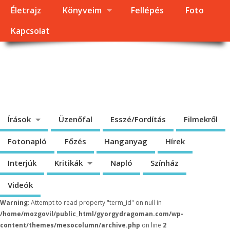
Életrajz
Könyveim
Fellépés
Foto
Kapcsolat
Dragomán György
honlapja
Írások, interjúk, kritikák. – Átmeneti állapot, éppen frissül a honlap.
Írások
Üzenőfal
Esszé/Fordítás
Filmekről
Fotonapló
Főzés
Hanganyag
Hírek
Interjúk
Kritikák
Napló
Színház
Videók
Warning
: Attempt to read property "term_id" on null in
/home/mozgovil/public_html/gyorgydragoman.com/wp-
content/themes/mesocolumn/archive.php
on line
2