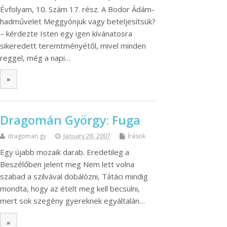
Évfolyam, 10. Szám 17. rész. A Bodor Ádám-
hadművelet Meggyónjuk vagy beteljesítsük?
– kérdezte Isten egy igen kívánatosra
sikeredett teremtményétől, mivel minden
reggel, még a napi…
»
Dragomán György: Fuga
dragoman.gy
January 28, 2007
Írások
Egy újabb mozaik darab. Eredetileg a
Beszélőben jelent meg Nem lett volna
szabad a szilvával dobálózni, Tátáci mindig
mondta, hogy az ételt meg kell becsülni,
mert sok szegény gyereknek egyáltalán…
»