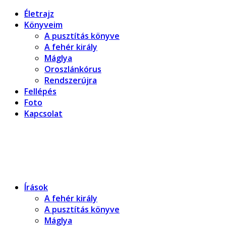
Életrajz
Könyveim
A pusztítás könyve
A fehér király
Máglya
Oroszlánkórus
Rendszerújra
Fellépés
Foto
Kapcsolat
Dragomán György honlapja
Írások, interjúk, kritikák. – Átmeneti állapot, éppen frissül
Írások
A fehér király
A pusztítás könyve
Máglya