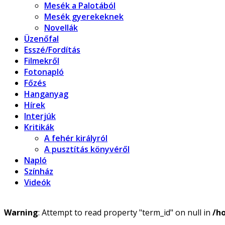
Mesék a Palotából
Mesék gyerekeknek
Novellák
Üzenőfal
Esszé/Fordítás
Filmekről
Fotonapló
Főzés
Hanganyag
Hírek
Interjúk
Kritikák
A fehér királyról
A pusztítás könyvéről
Napló
Színház
Videók
Warning
: Attempt to read property "term_id" on null in
/h