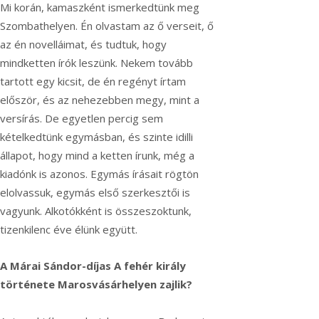
Mi korán, kamaszként ismerkedtünk meg
Szombathelyen. Én olvastam az ő verseit, ő
az én novelláimat, és tudtuk, hogy
mindketten írók leszünk. Nekem tovább
tartott egy kicsit, de én regényt írtam
először, és az nehezebben megy, mint a
versírás. De egyetlen percig sem
kételkedtünk egymásban, és szinte idilli
állapot, hogy mind a ketten írunk, még a
kiadónk is azonos. Egymás írásait rögtön
elolvassuk, egymás első szerkesztői is
vagyunk. Alkotókként is összeszoktunk,
tizenkilenc éve élünk együtt.
A Márai Sándor-díjas A fehér király
története Marosvásárhelyen zajlik?