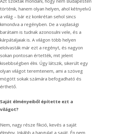
Azt szokták mondani, hogy nem Budapesten
történik, hanem olyan helyen, ahol kétnyelvű
a világ – bár ez konkrétan sehol sincs
kimondva a regényben. De a vajdasági
barátaim is tudnak azonosulni vele, és a
kárpátaljaiak is. A világon több helyen
elolvasták már ezt a regényt, és nagyon
sokan pontosan értették, mit jelent
kisebbségben élni. Úgy látszik, sikerült egy
olyan világot teremtenem, ami a szöveg
mögött sokak számára befogadható és
érthető.
Saját élményeiből építette ezt a
világot?
Nem, nagy része fikció, kevés a saját
élmény. Inkább a hangulat a saját. Én nem