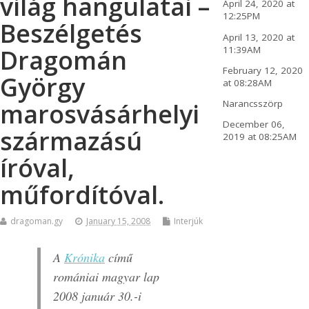
világ hangulatai –
April 24, 2020 at
12:25PM
Beszélgetés
April 13, 2020 at
11:39AM
Dragomán
February 12, 2020
György
at 08:28AM
Narancsszörp
marosvásárhelyi
December 06,
származású
2019 at 08:25AM
íróval,
műfordítóval.
dragoman.gy
January 15, 2008
Interjúk
A
Krónika
című
romániai magyar lap
2008 január 30.-i