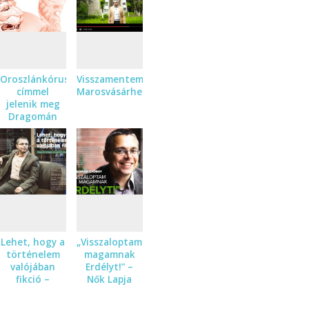
Dragomán
György és
Visky András
beszélgetése
Oroszlánkórus
Visszamentem
címmel
Marosvásárhelyre
jelenik meg
Dragomán
György első
novelláskötete
Lehet, hogy a
„Visszaloptam
történelem
magamnak
valójában
Erdélyt!” –
fikció –
Nők Lapja
Dragomán
interjú
Györggyel új