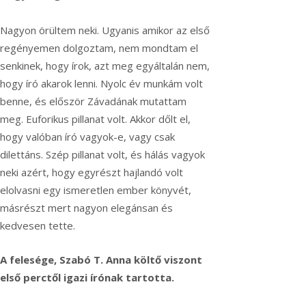
Nagyon örültem neki. Ugyanis amikor az első
regényemen dolgoztam, nem mondtam el
senkinek, hogy írok, azt meg egyáltalán nem,
hogy író akarok lenni. Nyolc év munkám volt
benne, és először Závadának mutattam
meg. Euforikus pillanat volt. Akkor dőlt el,
hogy valóban író vagyok-e, vagy csak
dilettáns. Szép pillanat volt, és hálás vagyok
neki azért, hogy egyrészt hajlandó volt
elolvasni egy ismeretlen ember könyvét,
másrészt mert nagyon elegánsan és
kedvesen tette.
A felesége, Szabó T. Anna költő viszont
első perctől igazi írónak tartotta.