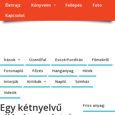
Életrajz
Könyveim
Fellépés
Foto
Kapcsolat
Dragomán György
honlapja
Írások, interjúk, kritikák. – Átmeneti állapot, éppen frissül a honlap.
Írások
Üzenőfal
Esszé/Fordítás
Filmekről
Fotonapló
Főzés
Hanganyag
Hírek
Interjúk
Kritikák
Napló
Színház
Videók
Egy kétnyelvű
Friss anyag: