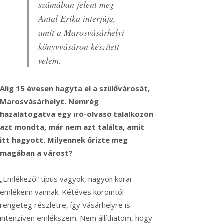
számában jelent meg
Antal Erika interjúja,
amit a Marosvásárhelyi
könyvvásáron készített
velem.
Alig 15 évesen hagyta el a szülővárosát,
Marosvásárhelyt. Nemrég
hazalátogatva egy író-olvasó találkozón
azt mondta, már nem azt találta, amit
itt hagyott. Milyennek őrizte meg
magában a várost?
„Emlékező” típus vagyok, nagyon korai
emlékeim vannak. Kétéves koromtól
rengeteg részletre, így Vásárhelyre is
intenzíven emlékszem. Nem állíthatom, hogy