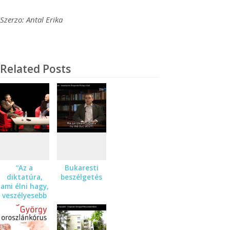
Szerzo: Antal Erika
Related Posts
“Az a
Bukaresti
diktatúra,
beszélgetés
ami élni hagy,
veszélyesebb
annál, ami el
akar
pusztítani” –