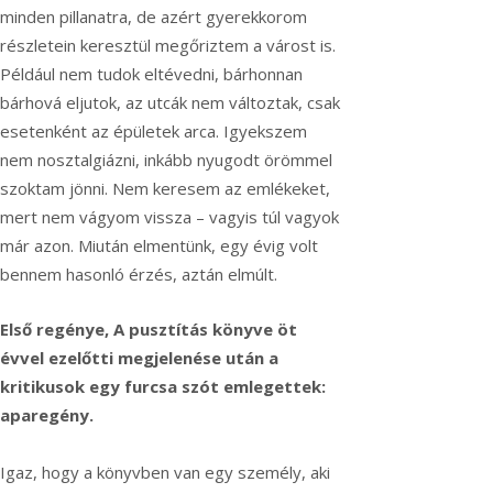
minden pillanatra, de azért gyerekkorom
részletein keresztül megőriztem a várost is.
Például nem tudok eltévedni, bárhonnan
bárhová eljutok, az utcák nem változtak, csak
esetenként az épületek arca. Igyekszem
nem nosztalgiázni, inkább nyugodt örömmel
szoktam jönni. Nem keresem az emlékeket,
mert nem vágyom vissza – vagyis túl vagyok
már azon. Miután elmentünk, egy évig volt
bennem hasonló érzés, aztán elmúlt.
Első regénye, A pusztítás könyve öt
évvel ezelőtti megjelenése után a
kritikusok egy furcsa szót emlegettek:
aparegény.
Igaz, hogy a könyvben van egy személy, aki