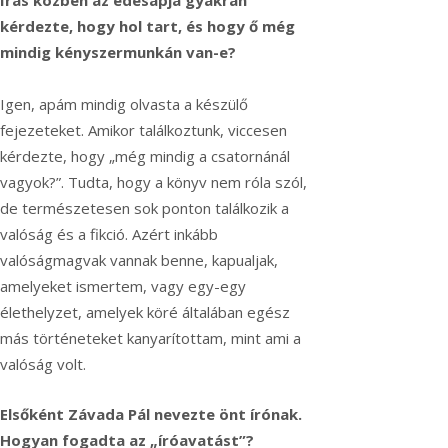
kérdezte, hogy hol tart, és hogy ő még
mindig kényszermunkán van-e?
Igen, apám mindig olvasta a készülő
fejezeteket. Amikor találkoztunk, viccesen
kérdezte, hogy „még mindig a csatornánál
vagyok?”. Tudta, hogy a könyv nem róla szól,
de természetesen sok ponton találkozik a
valóság és a fikció. Azért inkább
valóságmagvak vannak benne, kapualjak,
amelyeket ismertem, vagy egy-egy
élethelyzet, amelyek köré általában egész
más történeteket kanyarítottam, mint ami a
valóság volt.
Elsőként Závada Pál nevezte önt írónak.
Hogyan fogadta az „íróavatást”?