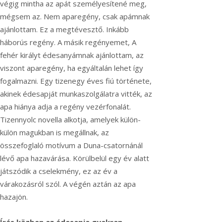
végig mintha az apát személyesítené meg,
mégsem az. Nem aparegény, csak apámnak
ajánlottam. Ez a megtévesztő. Inkább
háborús regény. A másik regényemet, A
fehér királyt édesanyámnak ajánlottam, az
viszont aparegény, ha egyáltalán lehet így
fogalmazni. Egy tizenegy éves fiú története,
akinek édesapját munkaszolgálatra vitték, az
apa hiánya adja a regény vezérfonalát.
Tizennyolc novella alkotja, amelyek külön-
külön magukban is megállnak, az
összefoglaló motívum a Duna-csatornánál
lévő apa hazavárása. Körülbelül egy év alatt
játszódik a cselekmény, ez az év a
várakozásról szól.
A végén aztán az apa
hazajön.
Írás közben az édesapja gyakran