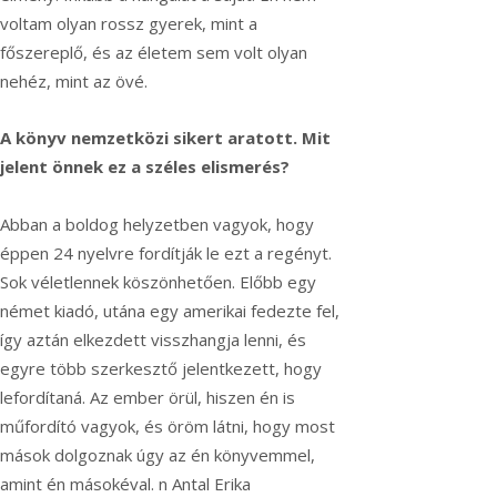
voltam olyan rossz gyerek, mint a
főszereplő, és az életem sem volt olyan
nehéz, mint az övé.
A könyv nemzetközi sikert aratott. Mit
jelent önnek ez a széles elismerés?
Abban a boldog helyzetben vagyok, hogy
éppen 24 nyelvre fordítják le ezt a regényt.
Sok véletlennek köszönhetően. Előbb egy
német kiadó, utána egy amerikai fedezte fel,
így aztán elkezdett visszhangja lenni, és
egyre több szerkesztő jelentkezett, hogy
lefordítaná. Az ember örül, hiszen én is
műfordító vagyok, és öröm látni, hogy most
mások dolgoznak úgy az én könyvemmel,
amint én másokéval. n Antal Erika