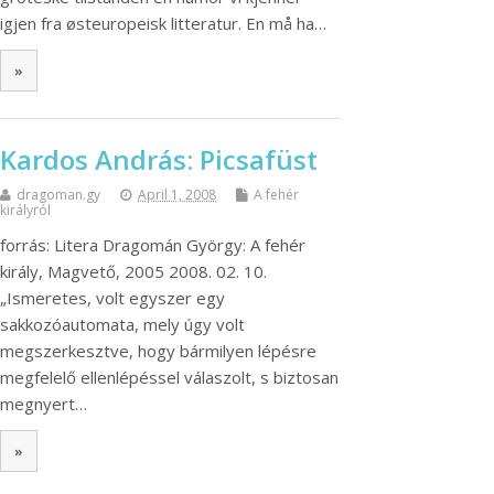
igjen fra østeuropeisk litteratur. En må ha…
»
Kardos András: Picsafüst
dragoman.gy
April 1, 2008
A fehér
királyról
forrás: Litera Dragomán György: A fehér
király, Magvető, 2005 2008. 02. 10.
„Ismeretes, volt egyszer egy
sakkozóautomata, mely úgy volt
megszerkesztve, hogy bármilyen lépésre
megfelelő ellenlépéssel válaszolt, s biztosan
megnyert…
»