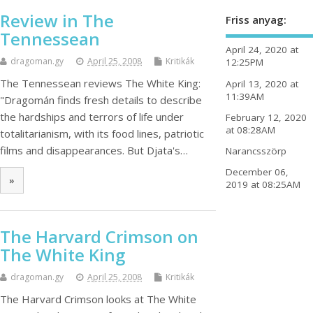
Review in The
Friss anyag:
Tennessean
April 24, 2020 at
dragoman.gy
April 25, 2008
Kritikák
12:25PM
The Tennessean reviews The White King:
April 13, 2020 at
11:39AM
"Dragomán finds fresh details to describe
the hardships and terrors of life under
February 12, 2020
at 08:28AM
totalitarianism, with its food lines, patriotic
films and disappearances. But Djata's…
Narancsszörp
December 06,
»
2019 at 08:25AM
The Harvard Crimson on
The White King
dragoman.gy
April 25, 2008
Kritikák
The Harvard Crimson looks at The White