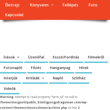
Életrajz
Könyveim
Fellépés
Foto
Kapcsolat
Dragomán György
honlapja
Írások, interjúk, kritikák. – Átmeneti állapot, éppen frissül a honlap.
Írások
Üzenőfal
Esszé/Fordítás
Filmekről
Fotonapló
Főzés
Hanganyag
Hírek
Interjúk
Kritikák
Napló
Színház
Videók
Warning
: Attempt to read property "term_id" on null in
/home/mozgovil/public_html/gyorgydragoman.com/wp-
content/themes/mesocolumn/archive.php
on line
2