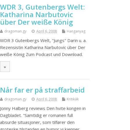
WDR 3, Gutenbergs Welt:
Katharina Narbutovic
über Der weiße König
dragoman.gy
April 6, 2008
Hanganyag
WDR 3 Gutenbergs Welt, "Jungs" Darin u. a.
Rezensistin Katharina Narbutovic über Der
weiße König Zum Podcast und Download.
»
Når far er på straffarbeid
dragoman.gy
April 6, 2008
Kritikák
Jonny Halberg reviews Den hvite kongen in
Dagbladet. "Samtidig er romanen full
absurde situasjoner, som tilfører den
groteske tilstanden en humor vi kjenner