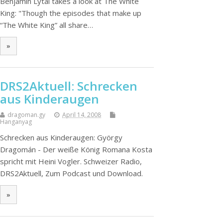
Benjamin Lytal takes a look at The White
King: "Though the episodes that make up
“The White King” all share…
»
DRS2Aktuell: Schrecken
aus Kinderaugen
dragoman.gy
April 14, 2008
Hanganyag
Schrecken aus Kinderaugen: György
Dragomán - Der weiße König Romana Kosta
spricht mit Heini Vogler. Schweizer Radio,
DRS2Aktuell, Zum Podcast und Download.
»