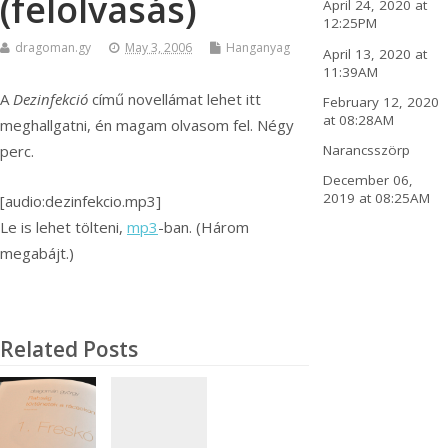
(felolvasás)
April 24, 2020 at
12:25PM
dragoman.gy
May 3, 2006
Hanganyag
April 13, 2020 at
11:39AM
A
Dezinfekció
című novellámat lehet itt
February 12, 2020
at 08:28AM
meghallgatni, én magam olvasom fel. Négy
perc.
Narancsszörp
December 06,
2019 at 08:25AM
[audio:dezinfekcio.mp3]
Le is lehet tölteni,
mp3
-ban. (Három
megabájt.)
Related Posts