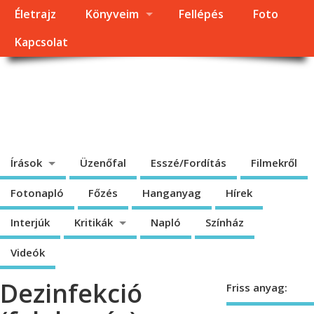
Életrajz
Könyveim
Fellépés
Foto
Kapcsolat
Dragomán György
honlapja
Írások, interjúk, kritikák. – Átmeneti állapot, éppen frissül a honlap.
Írások
Üzenőfal
Esszé/Fordítás
Filmekről
Fotonapló
Főzés
Hanganyag
Hírek
Interjúk
Kritikák
Napló
Színház
Videók
Dezinfekció
Friss anyag: