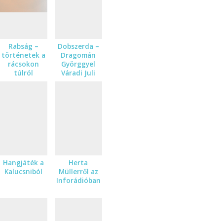
Rabság –
Dobszerda –
történetek a
Dragomán
rácsokon
Györggyel
túlról
Váradi Juli
rádióváltozat
beszélget
Hangjáték a
Herta
Kalucsniból
Müllerről az
Inforádióban