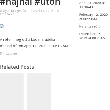
#hajnal #úton
April 13, 2020 at
11:39AM
Gyuri Dragomán
April 11, 2019
Fotonapló
February 12, 2020
at 08:28AM
Narancsszörp
December 06,
2019 at 08:25AM
A réten még ott a köd maradéka
#hajnal #úton April 11, 2019 at 06:02AM
Instagram
Related Posts