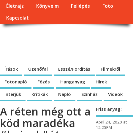
Életrajz
Könyveim
Fellépés
Foto
Kapcsolat
Dragomán György
honlapja
Írások, interjúk, kritikák. – Átmeneti állapot, éppen frissül a honlap.
Írások
Üzenőfal
Esszé/Fordítás
Filmekről
Fotonapló
Főzés
Hanganyag
Hírek
Interjúk
Kritikák
Napló
Színház
Videók
A réten még ott a
Friss anyag:
köd maradéka
April 24, 2020 at
12:25PM