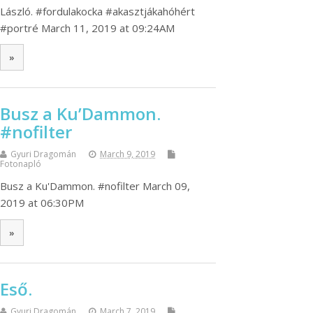
László. #fordulakocka #akasztjákahóhért
#portré March 11, 2019 at 09:24AM
»
Busz a Ku’Dammon.
#nofilter
Gyuri Dragomán
March 9, 2019
Fotonapló
Busz a Ku'Dammon. #nofilter March 09,
2019 at 06:30PM
»
Eső.
Gyuri Dragomán
March 7, 2019