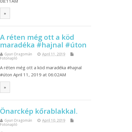
08:11AM
»
A réten még ott a köd
maradéka #hajnal #úton
Gyuri Dragomán
April 11, 2019
Fotonapló
A réten még ott a köd maradéka #hajnal
#úton April 11, 2019 at 06:02AM
»
Önarckép kőrablakkal.
Gyuri Dragomán
April 10, 2019
Fotonapló