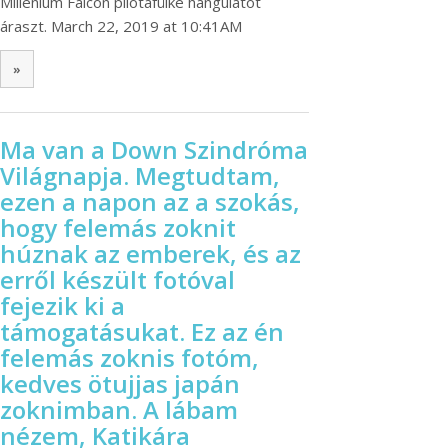
Millenium Falcon pilótafülke hangulatot
áraszt. March 22, 2019 at 10:41AM
»
Ma van a Down Szindróma
Világnapja. Megtudtam,
ezen a napon az a szokás,
hogy felemás zoknit
húznak az emberek, és az
erről készült fotóval
fejezik ki a
támogatásukat. Ez az én
felemás zoknis fotóm,
kedves ötujjas japán
zoknimban. A lábam
nézem, Katikára