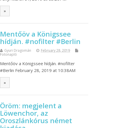
»
Mentőöv a Königssee
hídján. #nofilter #Berlin
Gyuri Dragomán
February 28, 2019
Fotonapló
Mentőöv a Königssee hídján. #nofilter
#Berlin February 28, 2019 at 10:38AM
»
Öröm: megjelent a
Löwenchor, az
Oroszlánkórus német
kiadása.