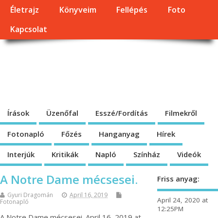
Életrajz
Könyveim
Fellépés
Foto
Kapcsolat
Dragomán György
honlapja
Írások, interjúk, kritikák. – Átmeneti állapot, éppen frissül a honlap.
Írások
Üzenőfal
Esszé/Fordítás
Filmekről
Fotonapló
Főzés
Hanganyag
Hírek
Interjúk
Kritikák
Napló
Színház
Videók
A Notre Dame mécsesei.
Friss anyag:
Gyuri Dragomán
April 16, 2019
April 24, 2020 at
Fotonapló
12:25PM
A Notre Dame mécsesei. April 16, 2019 at