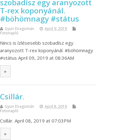
szobadísz egy aranyozott
T-rex koponyánál.
#böhömnagy #státus
Gyuri Dragomán
April 9, 2019
Fotonapló
Nincs is ízlésesebb szobadísz egy
aranyozott T-rex koponyánál. #böhömnagy
#státus April 09, 2019 at 08:36AM
»
Csillár.
Gyuri Dragomán
April 8, 2019
Fotonapló
Csillár. April 08, 2019 at 07:03PM
»