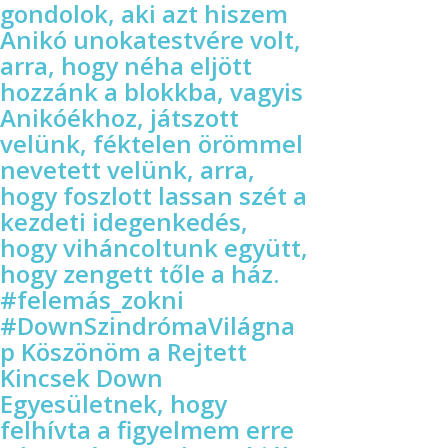
gondolok, aki azt hiszem
Anikó unokatestvére volt,
arra, hogy néha eljött
hozzánk a blokkba, vagyis
Anikóékhoz, játszott
velünk, féktelen örömmel
nevetett velünk, arra,
hogy foszlott lassan szét a
kezdeti idegenkedés,
hogy viháncoltunk együtt,
hogy zengett tőle a ház.
#felemás_zokni
#DownSzindrómaVilágna
p Köszönöm a Rejtett
Kincsek Down
Egyesületnek, hogy
felhívta a figyelmem erre