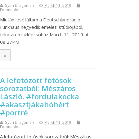
Gyuri Dragomán
March 11, 2019
Fotonapló
Miután lesétáltam a Deutschlandradio
Funkhaus negyedik emeleti stúdiójából,
felnéztem. #lépcsőház March 11, 2019 at
08:27PM
»
A lefotózott fotósok
sorozatból: Mészáros
László. #fordulakocka
#akasztjákahóhért
#portré
Gyuri Dragomán
March 11, 2019
Fotonapló
A lefotózott fotósok sorozatból: Mészáros