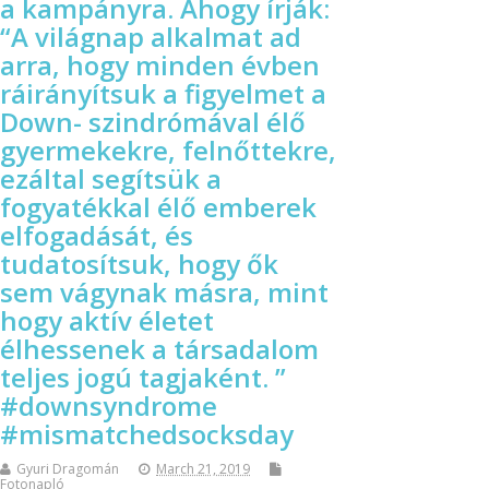
a kampányra. Ahogy írják:
“A világnap alkalmat ad
arra, hogy minden évben
ráirányítsuk a figyelmet a
Down- szindrómával élő
gyermekekre, felnőttekre,
ezáltal segítsük a
fogyatékkal élő emberek
elfogadását, és
tudatosítsuk, hogy ők
sem vágynak másra, mint
hogy aktív életet
élhessenek a társadalom
teljes jogú tagjaként. ”
#downsyndrome
#mismatchedsocksday
Gyuri Dragomán
March 21, 2019
Fotonapló