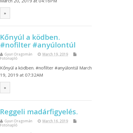
March 20, 2019 at 04:16PM
»
Kőnyúl a ködben.
#nofilter #anyúlontúl
Gyuri Dragomán
March 19, 2019
Fotonapló
Kőnyúl a ködben. #nofilter #anyúlontúl March
19, 2019 at 07:32AM
»
Reggeli madárfigyelés.
Gyuri Dragomán
March 16, 2019
Fotonapló