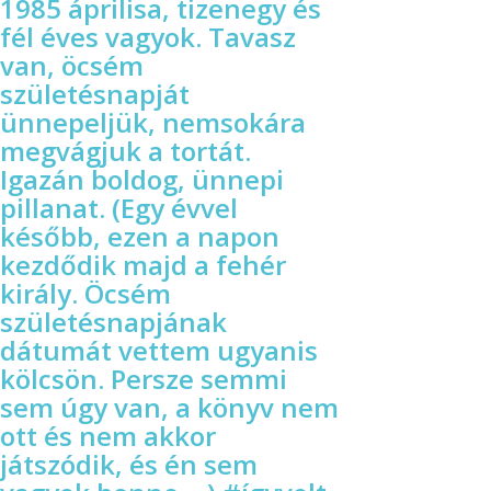
1985 áprilisa, tizenegy és
fél éves vagyok. Tavasz
van, öcsém
születésnapját
ünnepeljük, nemsokára
megvágjuk a tortát.
Igazán boldog, ünnepi
pillanat. (Egy évvel
később, ezen a napon
kezdődik majd a fehér
király. Öcsém
születésnapjának
dátumát vettem ugyanis
kölcsön. Persze semmi
sem úgy van, a könyv nem
ott és nem akkor
játszódik, és én sem