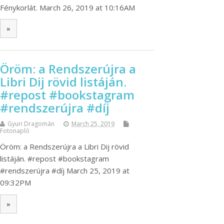
Fénykorlát. March 26, 2019 at 10:16AM
»
Öröm: a Rendszerújra a
Libri Dij rövid listáján.
#repost #bookstagram
#rendszerújra #díj
Gyuri Dragomán
March 25, 2019
Fotonapló
Öröm: a Rendszerújra a Libri Dij rövid
listáján. #repost #bookstagram
#rendszerújra #díj March 25, 2019 at
09:32PM
»