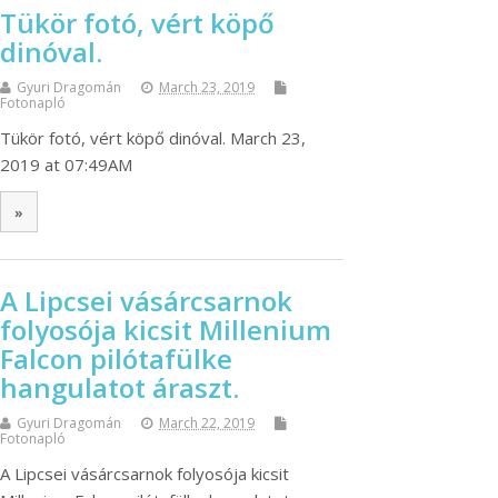
Tükör fotó, vért köpő
dinóval.
Gyuri Dragomán
March 23, 2019
Fotonapló
Tükör fotó, vért köpő dinóval. March 23,
2019 at 07:49AM
»
A Lipcsei vásárcsarnok
folyosója kicsit Millenium
Falcon pilótafülke
hangulatot áraszt.
Gyuri Dragomán
March 22, 2019
Fotonapló
A Lipcsei vásárcsarnok folyosója kicsit