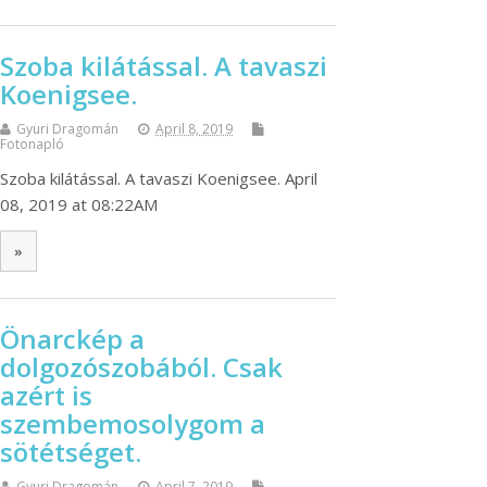
Szoba kilátással. A tavaszi
Koenigsee.
Gyuri Dragomán
April 8, 2019
Fotonapló
Szoba kilátással. A tavaszi Koenigsee. April
08, 2019 at 08:22AM
»
Önarckép a
dolgozószobából. Csak
azért is
szembemosolygom a
sötétséget.
Gyuri Dragomán
April 7, 2019