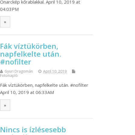
Önarckép kőrablakkal. April 10, 2019 at
04:03PM
»
Fák víztükörben,
napfelkelte után.
#nofilter
Gyuri Dragomán
April 10, 2019
Fotonapló
Fák víztükörben, napfelkelte után. #nofilter
April 10, 2019 at 06:33AM
»
Nincs is ízlésesebb