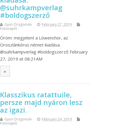
@suhrkampverlag
#boldogszerző
Gyuri Dragomán
February 27, 2019
Fotonapló
Öröm: megjelent a Löwenchor, az
Oroszlánkórus német kiadása.
@suhrkampverlag #boldogszerző February
27, 2019 at 08:21AM
»
Klasszikus ratattuile,
persze majd nyáron lesz
az igazi.
Gyuri Dragomán
February 24, 2019
Fotonapló