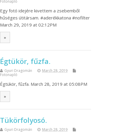
Fotonapló
Egy fotó idejére kivettem a zsebemből
hűséges útitársam. #aderékkatona #nofilter
March 29, 2019 at 02:12PM
»
Égtükör, fűzfa.
Gyuri Dragomán
March 28, 2019
Fotonapló
Égtükör, fűzfa. March 28, 2019 at 05:08PM
»
Tükörfolyosó.
Gyuri Dragomán
March 28, 2019