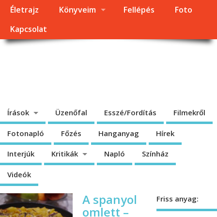
Életrajz
Könyveim
Fellépés
Foto
Kapcsolat
Dragomán György
honlapja
Írások, interjúk, kritikák. – Átmeneti állapot, éppen frissül a honlap.
Írások
Üzenőfal
Esszé/Fordítás
Filmekről
Fotonapló
Főzés
Hanganyag
Hírek
Interjúk
Kritikák
Napló
Színház
Videók
A spanyol
Friss anyag:
omlett –