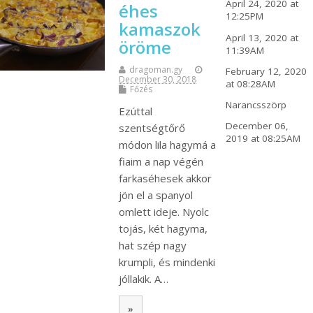
April 24, 2020 at
éhes
12:25PM
kamaszok
April 13, 2020 at
öröme
11:39AM
dragoman.gy
February 12, 2020
December 30, 2018
at 08:28AM
Főzés
Narancsszörp
Ezúttal
December 06,
szentségtőrő
2019 at 08:25AM
módon lila hagymá a
fiaim a nap végén
farkaséhesek akkor
jön el a spanyol
omlett ideje. Nyolc
tojás, két hagyma,
hat szép nagy
krumpli, és mindenki
jóllakik. A…
»