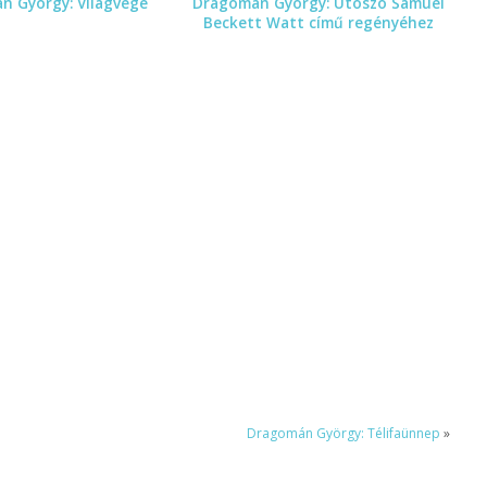
n György: Világvége
Dragomán György: Utószó Samuel
Beckett Watt című regényéhez
Dragomán György: Télifaünnep
»