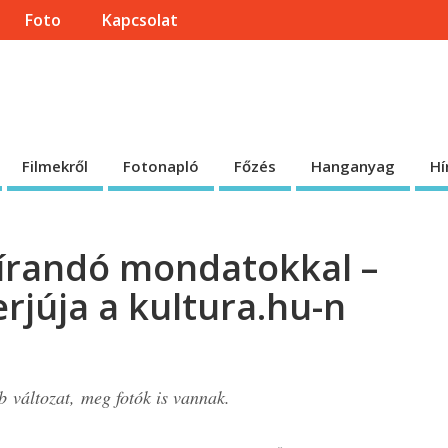
Foto
Kapcsolat
onlapja
 honlap.
Filmekről
Fotonapló
Főzés
Hanganyag
Hí
eírandó mondatokkal –
erjúja a kultura.hu-n
 változat, meg fotók is vannak.