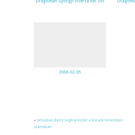
Dragomán György: Puerta del Sol
Dragomá
2006-02-05
«
Sebastian Barry regényrészlet a Korunk novemberi
számában