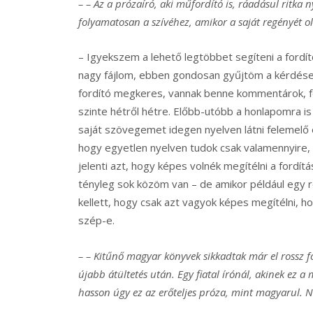
– – Az a prózaíró, aki műfordító is, ráadásul ritka
folyamatosan a szívéhez, amikor a saját regényét 
– Igyekszem a lehető legtöbbet segíteni a fordí
nagy fájlom, ebben gondosan gyűjtöm a kérdései
fordító megkeres, vannak benne kommentárok, fé
szinte hétről hétre. Előbb-utóbb a honlapomra i
saját szövegemet idegen nyelven látni felemelő ér
hogy egyetlen nyelven tudok csak valamennyire,
jelenti azt, hogy képes volnék megítélni a fordít
tényleg sok közöm van – de amikor például egy 
kellett, hogy csak azt vagyok képes megítélni,
szép-e.
– – Kitűnő magyar könyvek sikkadtak már el rossz fo
újabb átültetés után. Egy fiatal írónál, akinek ez 
hasson úgy ez az erőteljes próza, mint magyarul. 