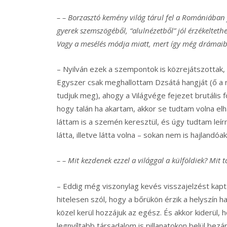
– – Borzasztó kemény világ tárul fel a Romániában
gyerek szemszögéből, “alulnézetből” jól érzékeltethet
Vagy a mesélés módja miatt, mert így még drámaib
– Nyilván ezek a szempontok is közrejátszottak,
Egyszer csak meghallottam Dzsátá hangját (ő a r
tudjuk meg), ahogy a Világvége fejezet brutális 
hogy talán ha akartam, akkor se tudtam volna elh
láttam is a szemén keresztül, és úgy tudtam leírn
látta, illetve látta volna – sokan nem is hajlandó
– – Mit kezdenek ezzel a világgal a külföldiek? Mit t
– Eddig még viszonylag kevés visszajelzést kapta
hitelesen szól, hogy a bőrükön érzik a helyszín 
közel kerül hozzájuk az egész. És akkor kiderül, 
legnyíltabb társadalom is pillanatokon belül bezá