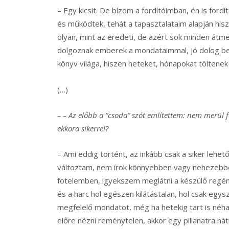
– Egy kicsit. De bízom a fordítóimban, én is for
és működtek, tehát a tapasztalataim alapján his
olyan, mint az eredeti, de azért sok minden átme
dolgoznak emberek a mondataimmal, jó dolog besz
könyv világa, hiszen heteket, hónapokat töltenek
(…)
– – Az előbb a “csoda” szót említettem: nem merül 
ekkora sikerrel?
– Ami eddig történt, az inkább csak a siker lehet
változtam, nem írok könnyebben vagy nehezebben
fotelemben, igyekszem meglátni a készülő regén
és a harc hol egészen kilátástalan, hol csak eg
megfelelő mondatot, még ha hetekig tart is néh
előre nézni reménytelen, akkor egy pillanatra hátr