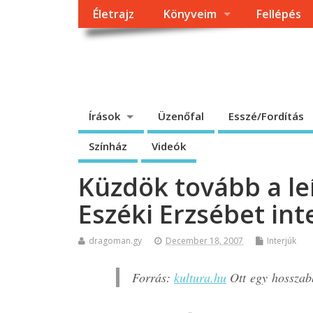
Életrajz
Könyveim
Fellépés
Dragomán György h
Írások, interjúk, kritikák. – Átmeneti állapot, éppen frissül a
Írások
Üzenőfal
Esszé/Fordítás
Színház
Videók
Küzdök tovább a l
Eszéki Erzsébet int
dragoman.gy
December 18, 2007
Interjúk
Forrás:
kultura.hu
Ott egy hosszabb