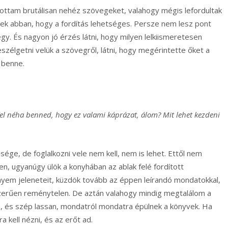
dítottam brutálisan nehéz szövegeket, valahogy mégis lefordultak
zek abban, hogy a fordítás lehetséges. Persze nem lesz pont
gy. És nagyon jó érzés látni, hogy milyen lelkiismeretesen
élgetni velük a szövegről, látni, hogy megérintette őket a
 benne.
fel néha benned, hogy ez valami káprázat, álom? Mit lehet kezdeni
ősége, de foglalkozni vele nem kell, nem is lehet. Ettől nem
, ugyanúgy ülök a konyhában az ablak felé fordított
yem jeleneteit, küzdök tovább az éppen leírandó mondatokkal,
yszerűen reménytelen. De aztán valahogy mindig megtalálom a
a, és szép lassan, mondatról mondatra épülnek a könyvek. Ha
a kell nézni, és az erőt ad.