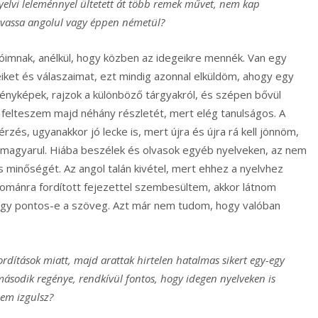
 nyelvi leleménnyel ültetett át több remek művet, nem kap
olvassa angolul vagy éppen németül?
tóimnak, anélkül, hogy közben az idegeikre mennék. Van egy
ket és válaszaimat, ezt mindig azonnal elküldöm, ahogy egy
nyképek, rajzok a különböző tárgyakról, és szépen bővül
s felteszem majd néhány részletét, mert elég tanulságos. A
zés, ugyanakkor jó lecke is, mert újra és újra rá kell jönnöm,
 magyarul. Hiába beszélek és olvasok egyéb nyelveken, az nem
ás minőségét. Az angol talán kivétel, mert ehhez a nyelvhez
románra fordított fejezettel szembesültem, akkor látnom
 hogy pontos-e a szöveg. Azt már nem tudom, hogy valóban
rdítások miatt, majd arattak hirtelen hatalmas sikert egy-egy
a második regénye, rendkívül fontos, hogy idegen nyelveken is
Nem izgulsz?