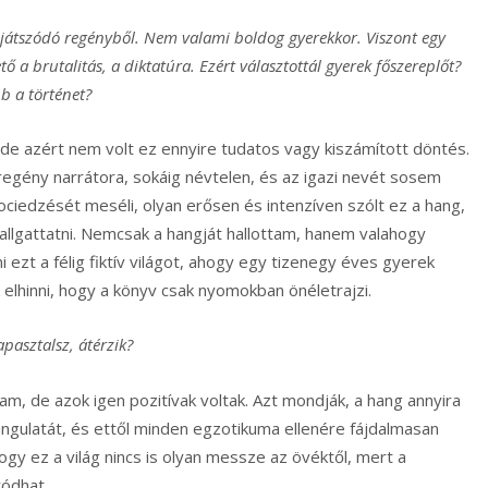
 játszódó regényből. Nem valami boldog gyerekkor. Viszont egy
ő a brutalitás, a diktatúra. Ezért választottál gyerek főszereplőt?
b a történet?
 de azért nem volt ez ennyire tudatos vagy kiszámított döntés.
egény narrátora, sokáig névtelen, és az igazi nevét sosem
fociedzését meséli, olyan erősen és intenzíven szólt ez a hang,
allgattatni. Nemcsak a hangját hallottam, hanem valahogy
i ezt a félig fiktív világot, ahogy egy tizenegy éves gyerek
ak elhinni, hogy a könyv csak nyomokban önéletrajzi.
apasztalsz, átérzik?
m, de azok igen pozitívak voltak. Azt mondják, a hang annyira
hangulatát, és ettől minden egzotikuma ellenére fájdalmasan
hogy ez a világ nincs is olyan messze az övéktől, mert a
ródhat.