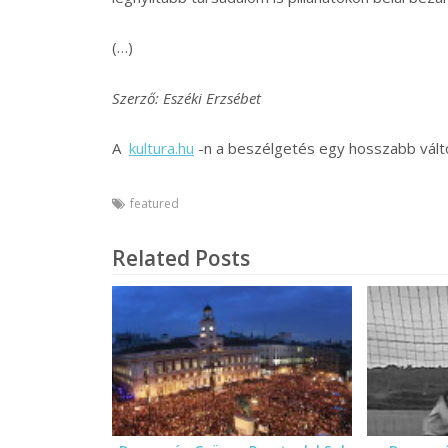
(…)
Szerző: Eszéki Erzsébet
A
kultura.hu
-n a beszélgetés egy hosszabb válto
featured
Related Posts