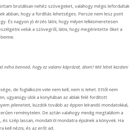
dítottam brutálisan nehéz szövegeket, valahogy mégis lefordultak
zek abban, hogy a fordítás lehetséges. Persze nem lesz pont
gy. És nagyon jó érzés látni, hogy milyen lelkiismeretesen
élgetni velük a szövegről, látni, hogy megérintette őket a
 benne.
fel néha benned, hogy ez valami káprázat, álom? Mit lehet kezdeni
ősége, de foglalkozni vele nem kell, nem is lehet. Ettől nem
, ugyanúgy ülök a konyhában az ablak felé fordított
yem jeleneteit, küzdök tovább az éppen leírandó mondatokkal,
yszerűen reménytelen. De aztán valahogy mindig megtalálom a
a, és szép lassan, mondatról mondatra épülnek a könyvek. Ha
a kell nézni, és az erőt ad.