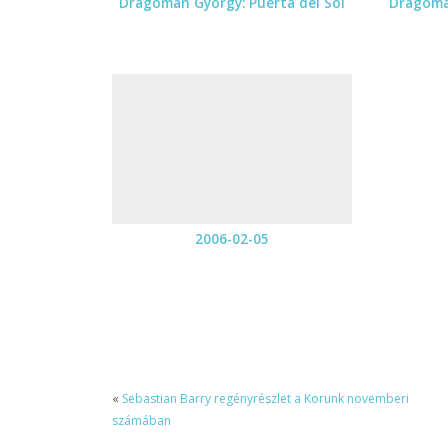
Dragomán György: Puerta del Sol
Dragomá
2006-02-05
«
Sebastian Barry regényrészlet a Korunk novemberi
számában