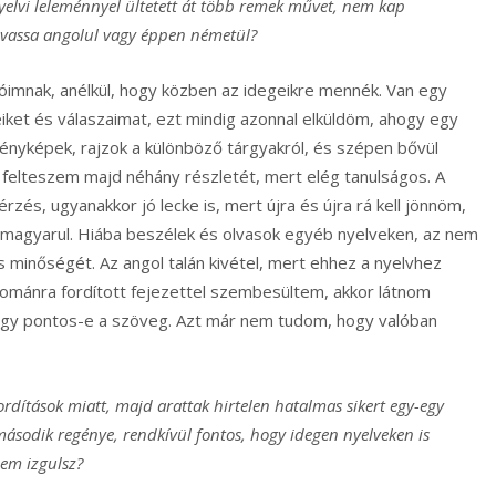
 nyelvi leleménnyel ültetett át több remek művet, nem kap
olvassa angolul vagy éppen németül?
tóimnak, anélkül, hogy közben az idegeikre mennék. Van egy
ket és válaszaimat, ezt mindig azonnal elküldöm, ahogy egy
nyképek, rajzok a különböző tárgyakról, és szépen bővül
s felteszem majd néhány részletét, mert elég tanulságos. A
zés, ugyanakkor jó lecke is, mert újra és újra rá kell jönnöm,
 magyarul. Hiába beszélek és olvasok egyéb nyelveken, az nem
ás minőségét. Az angol talán kivétel, mert ehhez a nyelvhez
románra fordított fejezettel szembesültem, akkor látnom
 hogy pontos-e a szöveg. Azt már nem tudom, hogy valóban
rdítások miatt, majd arattak hirtelen hatalmas sikert egy-egy
a második regénye, rendkívül fontos, hogy idegen nyelveken is
Nem izgulsz?