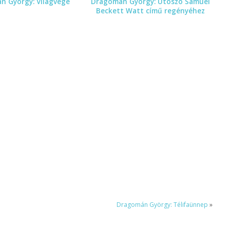
n György: Világvége
Dragomán György: Utószó Samuel
Beckett Watt című regényéhez
Dragomán György: Télifaünnep
»