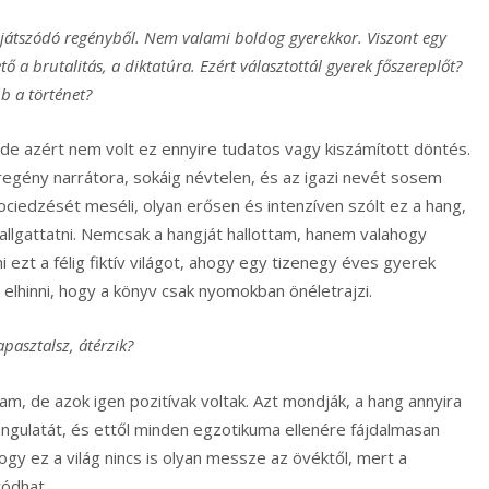
 játszódó regényből. Nem valami boldog gyerekkor. Viszont egy
ő a brutalitás, a diktatúra. Ezért választottál gyerek főszereplőt?
b a történet?
 de azért nem volt ez ennyire tudatos vagy kiszámított döntés.
egény narrátora, sokáig névtelen, és az igazi nevét sosem
fociedzését meséli, olyan erősen és intenzíven szólt ez a hang,
allgattatni. Nemcsak a hangját hallottam, hanem valahogy
i ezt a félig fiktív világot, ahogy egy tizenegy éves gyerek
ak elhinni, hogy a könyv csak nyomokban önéletrajzi.
apasztalsz, átérzik?
m, de azok igen pozitívak voltak. Azt mondják, a hang annyira
hangulatát, és ettől minden egzotikuma ellenére fájdalmasan
hogy ez a világ nincs is olyan messze az övéktől, mert a
ródhat.