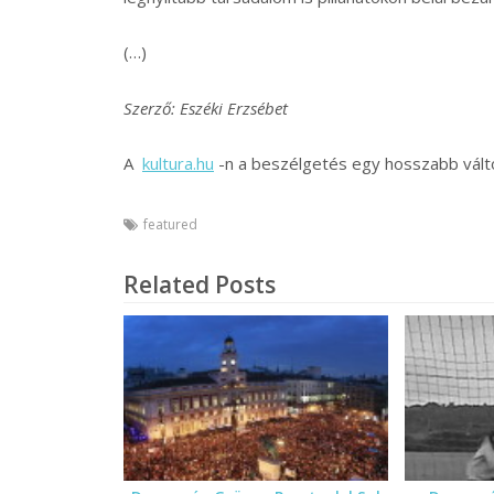
(…)
Szerző: Eszéki Erzsébet
A
kultura.hu
-n a beszélgetés egy hosszabb válto
featured
Related Posts