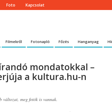
Foto
Kapcsolat
onlapja
 honlap.
Filmekről
Fotonapló
Főzés
Hanganyag
Hí
eírandó mondatokkal –
erjúja a kultura.hu-n
 változat, meg fotók is vannak.