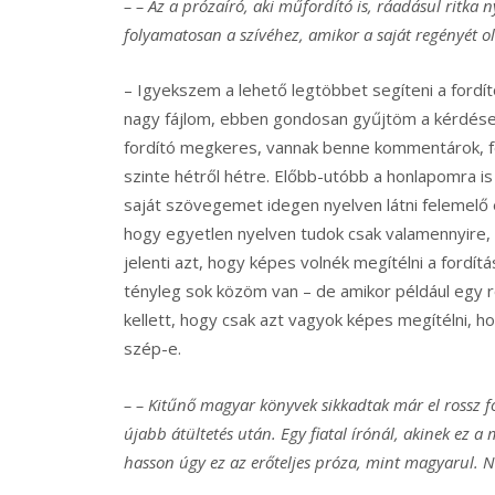
– – Az a prózaíró, aki műfordító is, ráadásul ritka
folyamatosan a szívéhez, amikor a saját regényét 
– Igyekszem a lehető legtöbbet segíteni a fordí
nagy fájlom, ebben gondosan gyűjtöm a kérdései
fordító megkeres, vannak benne kommentárok, fé
szinte hétről hétre. Előbb-utóbb a honlapomra i
saját szövegemet idegen nyelven látni felemelő ér
hogy egyetlen nyelven tudok csak valamennyire,
jelenti azt, hogy képes volnék megítélni a fordít
tényleg sok közöm van – de amikor például egy 
kellett, hogy csak azt vagyok képes megítélni,
szép-e.
– – Kitűnő magyar könyvek sikkadtak már el rossz fo
újabb átültetés után. Egy fiatal írónál, akinek ez 
hasson úgy ez az erőteljes próza, mint magyarul. 