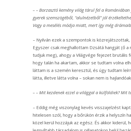
– – Borzasztó kemény világ tárul fel a Romániában
gyerek szemszögéből, “alulnézetből” jól érzékeltethet
Vagy a mesélés módja miatt, mert így még drámaib
– Nyilván ezek a szempontok is közrejátszottak,
Egyszer csak meghallottam Dzsátá hangját (ő a r
tudjuk meg), ahogy a Világvége fejezet brutális 
hogy talán ha akartam, akkor se tudtam volna elh
láttam is a szemén keresztül, és úgy tudtam leírn
látta, illetve látta volna – sokan nem is hajlandó
– – Mit kezdenek ezzel a világgal a külföldiek? Mit t
– Eddig még viszonylag kevés visszajelzést kapta
hitelesen szól, hogy a bőrükön érzik a helyszín 
közel kerül hozzájuk az egész. És akkor kiderül, 
legnyíltabb társadalom is pillanatokon belül bezá