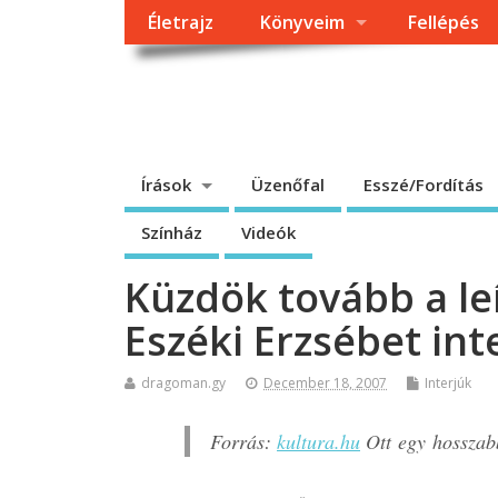
Életrajz
Könyveim
Fellépés
Dragomán György h
Írások, interjúk, kritikák. – Átmeneti állapot, éppen frissül a
Írások
Üzenőfal
Esszé/Fordítás
Színház
Videók
Küzdök tovább a l
Eszéki Erzsébet int
dragoman.gy
December 18, 2007
Interjúk
Forrás:
kultura.hu
Ott egy hosszabb