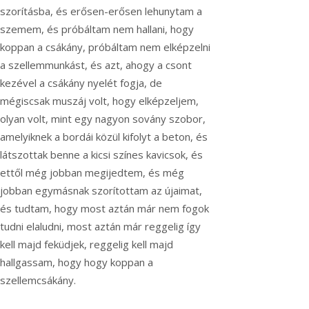
szorításba, és erősen-erősen lehunytam a
szemem, és próbáltam nem hallani, hogy
koppan a csákány, próbáltam nem elképzelni
a szellemmunkást, és azt, ahogy a csont
kezével a csákány nyelét fogja, de
mégiscsak muszáj volt, hogy elképzeljem,
olyan volt, mint egy nagyon sovány szobor,
amelyiknek a bordái közül kifolyt a beton, és
látszottak benne a kicsi színes kavicsok, és
ettől még jobban megijedtem, és még
jobban egymásnak szorítottam az újaimat,
és tudtam, hogy most aztán már nem fogok
tudni elaludni, most aztán már reggelig így
kell majd feküdjek, reggelig kell majd
hallgassam, hogy hogy koppan a
szellemcsákány.