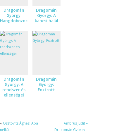
Dragomán
Dragomán
György:
György: A
Hangdobozok
kancsi halál
Dragomán
Dragomán
György: A
György:
rendszer és
Foxtrott
ellenségei
«
Osztovits Ágnes: Apa
Ambrus Judit –
nélkül
Dragomán György –