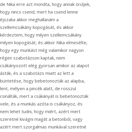
de Nika erre azt mondta, hogy annak örüljek,
hogy nincs csend, mert ha csend lenne
éjszaka akkor meghallanám a
szellemcsákány kopogását, és akkor
kérdeztem, hogy milyen szellemcsákány
milyen kopogását, és akkor Nika elmesélte,
hogy egy munkást még valamikor nagyon
régen szabotázson kaptak, nem
csákányozott elég gyorsan amikor az alapot
ásták, és a szabotázs miatt az lett a
büntetése, hogy bebetonozták az alapba,
lent, mélyen a pincék alatt, de rosszul
csinálták, mert a csákányát is bebetonozták
vele, és a munkás azóta is csákányoz, és
nem lehet tudni, hogy miért, azért mert
szeretné kivágni magát a betonból, vagy
azért mert szorgalmas munkával szeretné