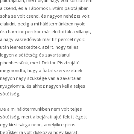
palotájában, mert olyan nagy volt körülöttem
a csend, és a Tábornok Elvtárs palotájában
soha se volt csend, és nagyon nehéz is volt
elaludni,
pedig a mi hálótermünkben nyolc
óra harminc perckor már eloltották a villanyt,
a nagy vasredőnyök már tíz perccel nyolc
után leereszkedtek, azért, hogy teljes
legyen a sötétség és zavartalanul
pihenhessünk, mert Doktor Pisztrujátú
megmondta, hogy a fiatal szervezetnek
nagyon nagy szüksége van a zavartalan
nyugalomra, és ahhoz nagyon kell a teljes
sötétség.
De a mi hálótermünkben nem volt teljes
sötétség, mert a bejárati ajtó felett égett
egy kicsi sárga neon, amelyikre piros
betűkkel rá volt dukkózva hogy kijárat,