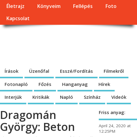
Életrajz
Könyveim
Fellépés
Foto
Kapcsolat
Dragomán György
honlapja
Írások, interjúk, kritikák. – Átmeneti állapot, éppen frissül a honlap.
Írások
Üzenőfal
Esszé/Fordítás
Filmekről
Fotonapló
Főzés
Hanganyag
Hírek
Interjúk
Kritikák
Napló
Színház
Videók
Dragomán
Friss anyag:
György: Beton
April 24, 2020 at
12:25PM