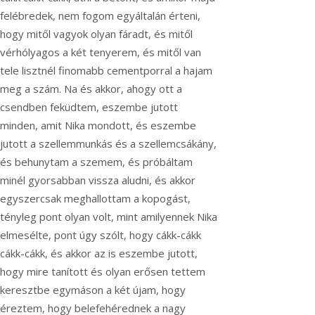
felébredek, nem fogom egyáltalán érteni,
hogy mitől vagyok olyan fáradt, és mitől
vérhólyagos a két tenyerem, és mitől van
tele lisztnél finomabb cementporral a hajam
meg a szám. Na és akkor, ahogy ott a
csendben feküdtem, eszembe jutott
minden, amit Nika mondott, és eszembe
jutott a szellemmunkás és a szellemcsákány,
és behunytam a szemem, és próbáltam
minél gyorsabban vissza aludni, és akkor
egyszercsak meghallottam a kopogást,
tényleg pont olyan volt, mint amilyennek Nika
elmesélte, pont úgy szólt, hogy cákk-cákk
cákk-cákk, és akkor az is eszembe jutott,
hogy mire tanított és olyan erősen tettem
keresztbe egymáson a két újam, hogy
éreztem, hogy belefehérednek a nagy