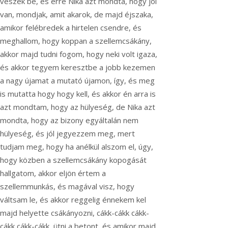
veszek be, és erre Nika azt mondta, hogy jól
van, mondjak, amit akarok, de majd éjszaka,
amikor felébredek a hirtelen csendre, és
meghallom, hogy koppan a szellemcsákány,
akkor majd tudni fogom, hogy neki volt igaza,
és akkor tegyem keresztbe a jobb kezemen
a nagy újamat a mutató újamon, így, és meg
is mutatta hogy hogy kell, és akkor én arra is
azt mondtam, hogy az hülyeség, de Nika azt
mondta, hogy az bizony egyáltalán nem
hülyeség, és jól jegyezzem meg, mert
tudjam meg, hogy ha anélkül alszom el, úgy,
hogy közben a szellemcsákány kopogását
hallgatom, akkor eljön értem a
szellemmunkás, és magával visz, hogy
váltsam le, és akkor reggelig énnekem kel
majd helyette csákányozni, cákk-cákk cákk-
cákk cákk-cákk, ütni a betont, és amikor majd