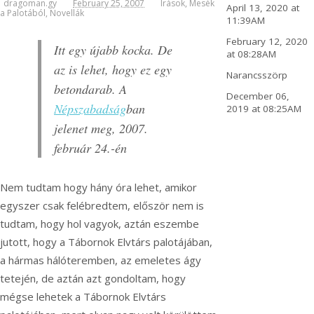
dragoman.gy
February 25, 2007
Írások
,
Mesék
April 13, 2020 at
a Palotából
,
Novellák
11:39AM
February 12, 2020
Itt egy újabb kocka. De
at 08:28AM
az is lehet, hogy ez egy
Narancsszörp
betondarab. A
December 06,
Népszabadság
ban
2019 at 08:25AM
jelenet meg, 2007.
február 24.-én
Nem tudtam hogy hány óra lehet, amikor
egyszer csak felébredtem, először nem is
tudtam, hogy hol vagyok, aztán eszembe
jutott, hogy a Tábornok Elvtárs palotájában,
a hármas hálóteremben, az emeletes ágy
tetején, de aztán azt gondoltam, hogy
mégse lehetek a Tábornok Elvtárs