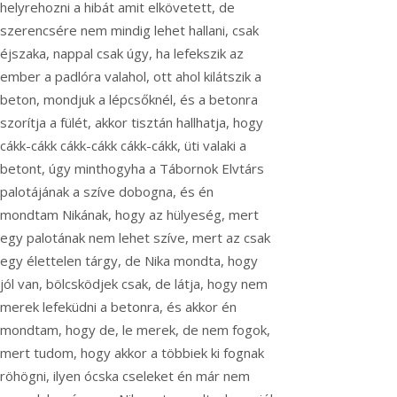
helyrehozni a hibát amit elkövetett, de
szerencsére nem mindig lehet hallani, csak
éjszaka, nappal csak úgy, ha lefekszik az
ember a padlóra valahol, ott ahol kilátszik a
beton, mondjuk a lépcsőknél, és a betonra
szorítja a fülét, akkor tisztán hallhatja, hogy
cákk-cákk cákk-cákk cákk-cákk, üti valaki a
betont, úgy minthogyha a Tábornok Elvtárs
palotájának a szíve dobogna, és én
mondtam Nikának, hogy az hülyeség, mert
egy palotának nem lehet szíve, mert az csak
egy élettelen tárgy, de Nika mondta, hogy
jól van, bölcsködjek csak, de látja, hogy nem
merek lefeküdni a betonra, és akkor én
mondtam, hogy de, le merek, de nem fogok,
mert tudom, hogy akkor a többiek ki fognak
röhögni, ilyen ócska cseleket én már nem