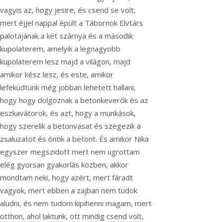
vagyis az, hogy jesire, és csend se volt,
mert éjjel nappal épült a Tábornok Elvtárs
palotájának a két szárnya és a második
kupolaterem, amelyik a legnagyobb
kupolaterem lesz majd a világon, majd
amikor kész lesz, és este, amikor
lefeküdtünk még jobban lehetett hallani,
hogy hogy dolgoznak a betonkeverők és az
eszkavátorok, és azt, hogy a munkások,
hogy szerelik a betonvasat és szegezik a
zsaluzatot és öntik a betont. És amikor Nika
egyszer megszidott mert nem ugrottam
elég gyorsan gyakorlás közben, akkor
mondtam neki, hogy azért, mert fáradt
vagyok, mert ebben a zajban nem tudok
aludni, és nem tudom kipihenni magam, mert
otthon, ahol laktunk, ott mindig csend volt,