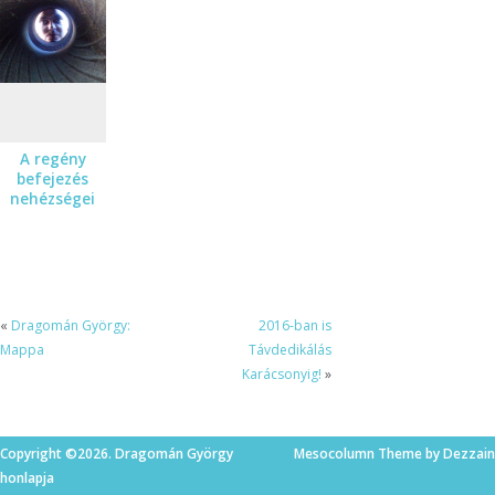
regénybe.
írnak.
A regény
befejezés
nehézségei
«
Dragomán György:
2016-ban is
Mappa
Távdedikálás
Karácsonyig!
»
Copyright ©2026. Dragomán György
Mesocolumn Theme by Dezzain
honlapja