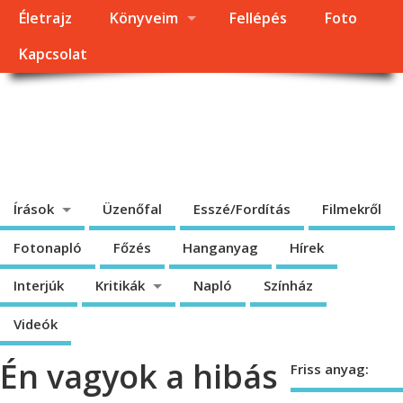
Életrajz
Könyveim
Fellépés
Foto
Kapcsolat
Dragomán György
honlapja
Írások, interjúk, kritikák. – Átmeneti állapot, éppen frissül a honlap.
Írások
Üzenőfal
Esszé/Fordítás
Filmekről
Fotonapló
Főzés
Hanganyag
Hírek
Interjúk
Kritikák
Napló
Színház
Videók
Én vagyok a hibás
Friss anyag: