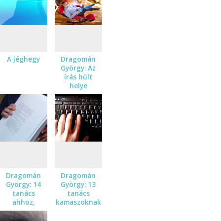
A jéghegy
Dragomán
György: Az
írás hűlt
helye
Dragomán
Dragomán
György: 14
György: 13
tanács
tanács
ahhoz,
kamaszoknak
hogyan kezdj
akik írni
bele egy
szeretnének/