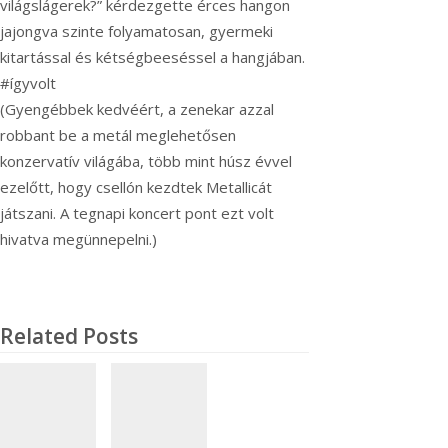
világslágerek?” kérdezgette érces hangon
jajongva szinte folyamatosan, gyermeki
kitartással és kétségbeeséssel a hangjában.
#ígyvolt
(Gyengébbek kedvéért, a zenekar azzal
robbant be a metál meglehetősen
konzervatív világába, több mint húsz évvel
ezelőtt, hogy csellón kezdtek Metallicát
játszani. A tegnapi koncert pont ezt volt
hivatva megünnepelni.)
Related Posts