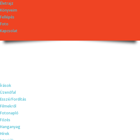
Életrajz
Könyveim
Fellépés
Foto
Kapcsolat
Dragomán György
honlapja
Írások, interjúk, kritikák. – Átmeneti állapot, éppen frissül a honlap.
Írások
Üzenőfal
Esszé/Fordítás
Filmekről
Fotonapló
Főzés
Hanganyag
Hírek