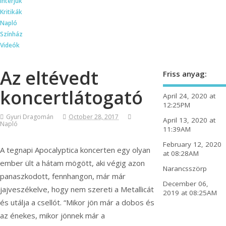
Interjúk
Kritikák
Napló
Színház
Videók
Az eltévedt
Friss anyag:
koncertlátogató
April 24, 2020 at
12:25PM
Gyuri Dragomán
October 28, 2017
April 13, 2020 at
Napló
11:39AM
February 12, 2020
A tegnapi Apocalyptica koncerten egy olyan
at 08:28AM
ember ült a hátam mögött, aki végig azon
Narancsszörp
panaszkodott, fennhangon, már már
December 06,
jajveszékelve, hogy nem szereti a Metallicát
2019 at 08:25AM
és utálja a csellót. “Mikor jön már a dobos és
az énekes, mikor jönnek már a