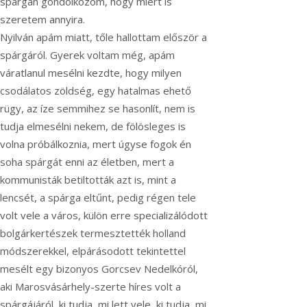
spárgán gondolkozom, hogy miért is
szeretem annyira.
Nyilván apám miatt, tőle hallottam először a
spárgáról. Gyerek voltam még, apám
váratlanul mesélni kezdte, hogy milyen
csodálatos zöldség, egy hatalmas ehető
rügy, az íze semmihez se hasonlít, nem is
tudja elmesélni nekem, de fölösleges is
volna próbálkoznia, mert úgyse fogok én
soha spárgát enni az életben, mert a
kommunisták betiltották azt is, mint a
lencsét, a spárga eltűnt, pedig régen tele
volt vele a város, külön erre specializálódott
bolgárkertészek termesztették holland
módszerekkel, elpárásodott tekintettel
mesélt egy bizonyos Gorcsev Nedelkóról,
aki Marosvásárhely-szerte híres volt a
spárgájáról, ki tudja, mi lett vele, ki tudja, mi