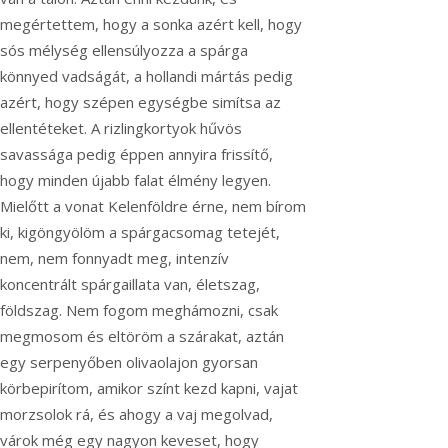
megértettem, hogy a sonka azért kell, hogy
sós mélység ellensúlyozza a spárga
könnyed vadságát, a hollandi mártás pedig
azért, hogy szépen egységbe simítsa az
ellentéteket. A rizlingkortyok hűvös
savassága pedig éppen annyira frissítő,
hogy minden újabb falat élmény legyen.
Mielőtt a vonat Kelenföldre érne, nem bírom
ki, kigöngyölöm a spárgacsomag tetejét,
nem, nem fonnyadt meg, intenzív
koncentrált spárgaillata van, életszag,
földszag. Nem fogom meghámozni, csak
megmosom és eltöröm a szárakat, aztán
egy serpenyőben olivaolajon gyorsan
körbepirítom, amikor színt kezd kapni, vajat
morzsolok rá, és ahogy a vaj megolvad,
várok még egy nagyon keveset, hogy