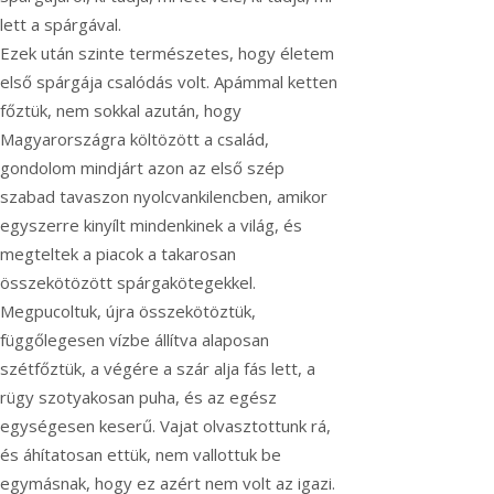
lett a spárgával.
Ezek után szinte természetes, hogy életem
első spárgája csalódás volt. Apámmal ketten
főztük, nem sokkal azután, hogy
Magyarországra költözött a család,
gondolom mindjárt azon az első szép
szabad tavaszon nyolcvankilencben, amikor
egyszerre kinyílt mindenkinek a világ, és
megteltek a piacok a takarosan
összekötözött spárgakötegekkel.
Megpucoltuk, újra összekötöztük,
függőlegesen vízbe állítva alaposan
szétfőztük, a végére a szár alja fás lett, a
rügy szotyakosan puha, és az egész
egységesen keserű. Vajat olvasztottunk rá,
és áhítatosan ettük, nem vallottuk be
egymásnak, hogy ez azért nem volt az igazi.