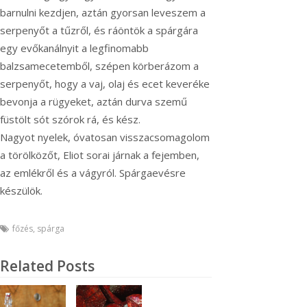
barnulni kezdjen, aztán gyorsan leveszem a
serpenyőt a tűzről, és ráöntök a spárgára
egy evőkanálnyit a legfinomabb
balzsamecetemből, szépen körberázom a
serpenyőt, hogy a vaj, olaj és ecet keveréke
bevonja a rügyeket, aztán durva szemű
füstölt sót szórok rá, és kész.
Nagyot nyelek, óvatosan visszacsomagolom
a törölközőt, Eliot sorai járnak a fejemben,
az emlékről és a vágyról. Spárgaevésre
készülök.
főzés
,
spárga
Related Posts