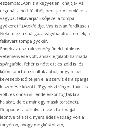
eszembe: „Április a kegyetlen, kihajtja/ Az
orgonát a holt földből, beoltja/ Az emléket a
vágyba, felkavarja/ Esőjével a tompa
gyökeret.” (Átokföldje, Vas István fordítása.)
Nekem ez a spárga: a vágyba oltott emlék, a
felkavart tompa gyökér.
Ennek az osztrák vendéglőnek hatalmas
veteményese volt, annak legalább harmada
spárgaföld, fehér is nőtt ott és zöld is, és
külön sportot csináltak abból, hogy minél
kevesebb idő teljen el a szervíz és a spárga
leszedése között. (Egy pisztrángos tavuk is
volt, és onnan is rendeléskor fogták ki a
halakat, de ez már egy másik történet).
Roppanósra párolva, olvasztott vajjal
leöntve tálalták, nyers édes vadság volt a
tányéron, ahogy megkóstoltam,