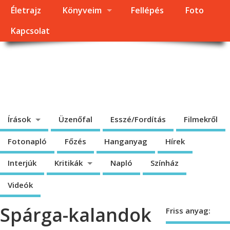
Életrajz
Könyveim
Fellépés
Foto
Kapcsolat
Dragomán György
honlapja
Írások, interjúk, kritikák. – Átmeneti állapot, éppen frissül a honlap.
Írások
Üzenőfal
Esszé/Fordítás
Filmekről
Fotonapló
Főzés
Hanganyag
Hírek
Interjúk
Kritikák
Napló
Színház
Videók
Spárga-kalandok
Friss anyag: