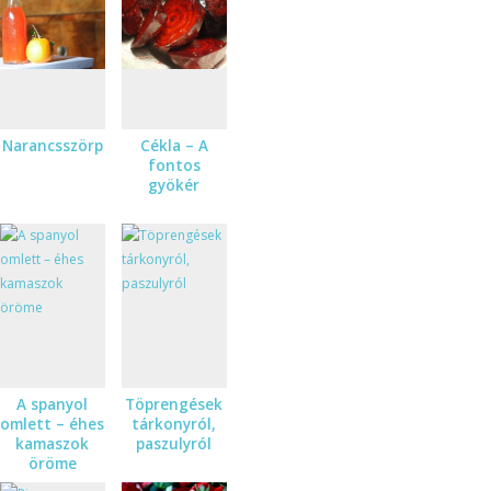
Narancsszörp
Cékla – A
fontos
gyökér
A spanyol
Töprengések
omlett – éhes
tárkonyról,
kamaszok
paszulyról
öröme