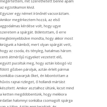
megértettem, mit szerethetett benne apám
az egzotikumon kívül.
Egyszer egy német írónőnél vacsoráztam.
Amikor megérkeztem hozzá, az első
aggodalmas kérdése volt, hogy ugye
szeretem a spárgát. Bólintottam, ő erre
megkönnyebbülve mondta, hogy akkor most
kirúgunk a hámból, mert olyan spárgát vett,
hogy az csoda, és tényleg, hatalmas három
centi átmérőjű rügyeket vezetett elő,
együtt pucoltuk meg, hogy aztán lobogó víz
fölött gőzben pároljuk, aztán érlelt pármai
sonkába csavarjuk őket, én kibontottam a
hűvös rajnai rizlinget, ő hollandi mártást
készített. Amikor asztalhoz ültünk, kicsit mind
a ketten megdöbbentünk, hogy mekkora
irdatlan halomnyi sonkába csomagolt spárga
van a tálon. Aztán enni kezdünk, és