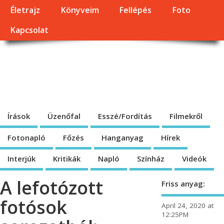
Életrajz
Könyveim
Fellépés
Foto
Kapcsolat
Dragomán György
honlapja
Írások, interjúk, kritikák. – Átmeneti állapot, éppen frissül a honlap.
Írások
Üzenőfal
Esszé/Fordítás
Filmekről
Fotonapló
Főzés
Hanganyag
Hírek
Interjúk
Kritikák
Napló
Színház
Videók
A lefotózott
Friss anyag:
fotósok
April 24, 2020 at
12:25PM