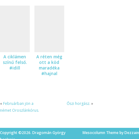
A ciklámen
A réten még
színű felső.
ott a köd
#idill
maradéka
#hajnal
#úton
«
Februárban jön a
Őszi horgász.
»
német Oroszlánkórus.
Copyright ©2026. Dragomán György
Mesocolumn Theme by Dezzain