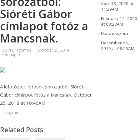
sorozatból:
April 13, 2020 at
11:39AM
Sióréti Gábor
February 12, 2020
címlapot fotóz a
at 08:28AM
Narancsszörp
Mancsnak.
December 06,
2019 at 08:25AM
Gyuri Dragomán
October 25, 2018
Fotonapló
A lefotózott fotósok sorozatból: Sióréti
Gábor címlapot fotóz a Mancsnak. October
25, 2018 at 10:46AM
Instagram
Related Posts