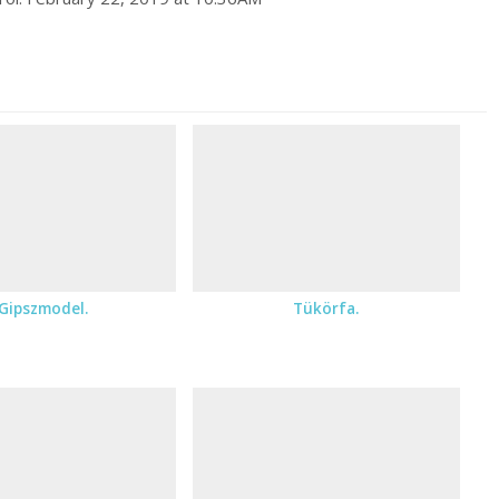
Gipszmodel.
Tükörfa.