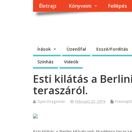
Életrajz
Könyveim
Fellépés
Dragomán György h
Írások, interjúk, kritikák. – Átmeneti állapot, éppen frissül a
Írások
Üzenőfal
Esszé/Fordítás
Színház
Videók
Esti kilátás a Berl
teraszáról.
Gyuri Dragomán
February 22, 2019
Fotonapl
Esti kilátás a Berlini Művészeti Akadémia terasz