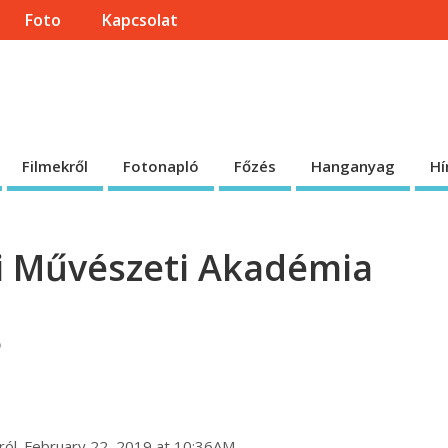
Foto
Kapcsolat
onlapja
 honlap.
Filmekről
Fotonapló
Főzés
Hanganyag
Hí
ini Művészeti Akadémia
ó
áról. February 22, 2019 at 10:36AM