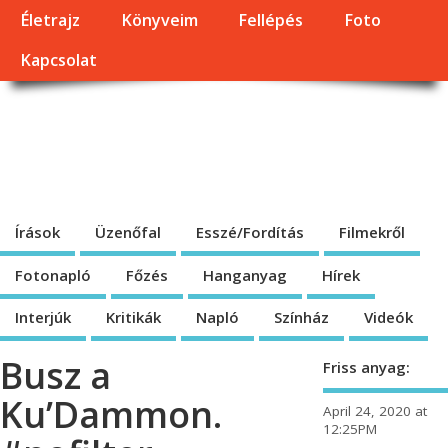
Életrajz
Könyveim
Fellépés
Foto
Kapcsolat
Dragomán György
honlapja
Írások, interjúk, kritikák. – Átmeneti állapot, éppen frissül a honlap.
Írások
Üzenőfal
Esszé/Fordítás
Filmekről
Fotonapló
Főzés
Hanganyag
Hírek
Interjúk
Kritikák
Napló
Színház
Videók
Busz a
Friss anyag:
Ku’Dammon.
April 24, 2020 at
12:25PM