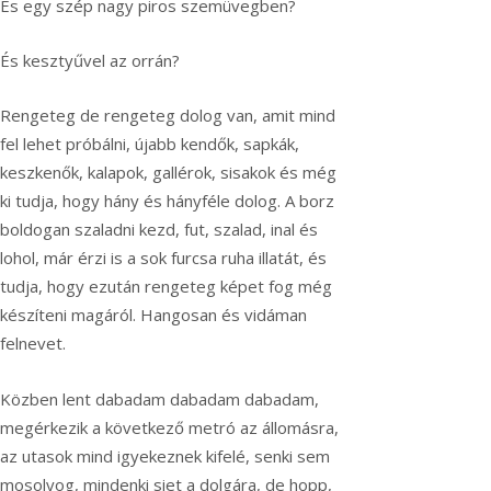
És egy szép nagy piros szemüvegben?
És kesztyűvel az orrán?
Rengeteg de rengeteg dolog van, amit mind
fel lehet próbálni, újabb kendők, sapkák,
keszkenők, kalapok, gallérok, sisakok és még
ki tudja, hogy hány és hányféle dolog. A borz
boldogan szaladni kezd, fut, szalad, inal és
lohol, már érzi is a sok furcsa ruha illatát, és
tudja, hogy ezután rengeteg képet fog még
készíteni magáról. Hangosan és vidáman
felnevet.
Közben lent dabadam dabadam dabadam,
megérkezik a következő metró az állomásra,
az utasok mind igyekeznek kifelé, senki sem
mosolyog, mindenki siet a dolgára, de hopp,