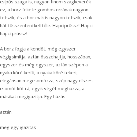
csípős szaga is, nagyon finom szagkeverék
ez, a borz fekete gombos orrának nagyon
tetszik, és a borznak is nagyon tetszik, csak
hát tüsszenteni kell tőle. Hapciprüssz! Hapci-
hapci prüssz!
A borz fogja a kendőt, még egyszer
végigsimítja, aztán összehajtja, hosszában,
egyszer és még egyszer, aztán szépen a
nyaka köré keríti, a nyaka köré tekeri,
elegánsan megcsomózza, szép nagy díszes
csomót köt rá, egyik végét meghúzza, a
másikat megigazítja. Egy húzás
aztán
még egy igazítás