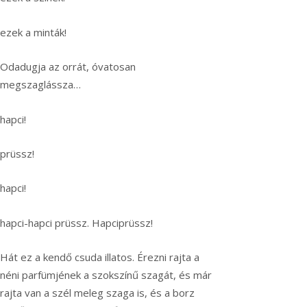
ezek a minták!
Odadugja az orrát, óvatosan
megszaglássza…
hapci!
prüssz!
hapci!
hapci-hapci prüssz. Hapciprüssz!
Hát ez a kendő csuda illatos. Érezni rajta a
néni parfümjének a szokszínű szagát, és már
rajta van a szél meleg szaga is, és a borz