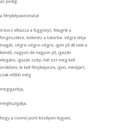
az pedig:
a fényképautomata!
A borz elhúzza a függönyt, felugrik a
forgószékre, belenéz a tükörbe. Végre látja
magát, végre-végre-végre, igen jól áll neki a
kendő, nagyon de nagyon jól, igazán
elegáns, igazán szép, hát ezt meg kell
örökíteni, le kell fényképezni, igen, mindjárt,
csak előbb még
megigazítja,
meghuzigálja,
hogy a csomó pont középen legyen,