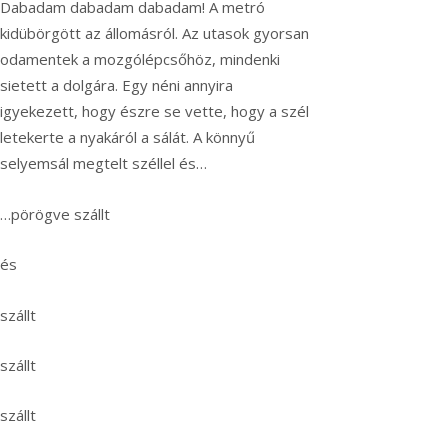
Dabadam dabadam dabadam! A metró
kidübörgött az állomásról. Az utasok gyorsan
odamentek a mozgólépcsőhöz, mindenki
sietett a dolgára. Egy néni annyira
igyekezett, hogy észre se vette, hogy a szél
letekerte a nyakáról a sálát. A könnyű
selyemsál megtelt széllel és…
…pörögve szállt
és
szállt
szállt
szállt