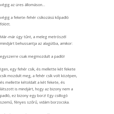
végig az üres állomáson…
végig a fekete-fehér csíkozású kőpadló
fölött.
Már-már úgy tűnt, a meleg metrószél
mindjárt behussantja az alagútba, amikor:
egyszerre csak megmozdult a padló!
Igen, egy fehér csík, és mellette két fekete
csík mozdult meg, a fehér csík volt középen,
és mellette kétoldalt a két fekete, és
látszott is mindjárt, hogy az bizony nem a
padló, ez bizony egy borz! Egy csillogó
szemű, fényes szőrű, vidám borzocska.