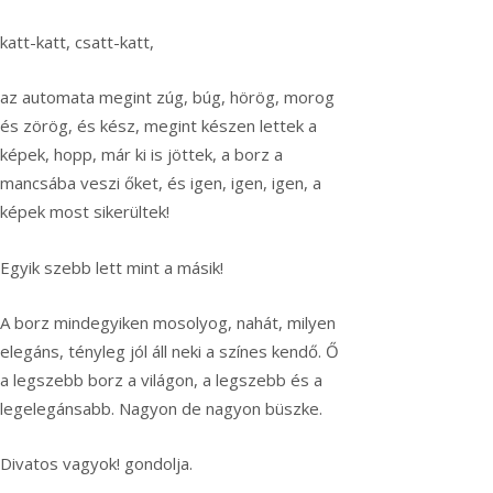
katt-katt, csatt-katt,
az automata megint zúg, búg, hörög, morog
és zörög, és kész, megint készen lettek a
képek, hopp, már ki is jöttek, a borz a
mancsába veszi őket, és igen, igen, igen, a
képek most sikerültek!
Egyik szebb lett mint a másik!
A borz mindegyiken mosolyog, nahát, milyen
elegáns, tényleg jól áll neki a színes kendő. Ő
a legszebb borz a világon, a legszebb és a
legelegánsabb. Nagyon de nagyon büszke.
Divatos vagyok! gondolja.