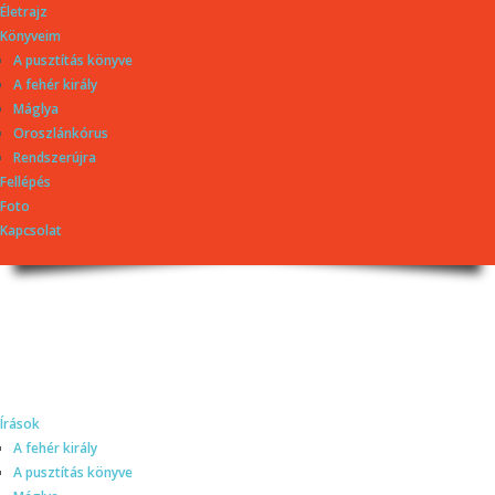
Életrajz
Könyveim
A pusztítás könyve
A fehér király
Máglya
Oroszlánkórus
Rendszerújra
Fellépés
Foto
Kapcsolat
Dragomán György
honlapja
Írások, interjúk, kritikák. – Átmeneti állapot, éppen frissül a honlap.
Írások
A fehér király
A pusztítás könyve