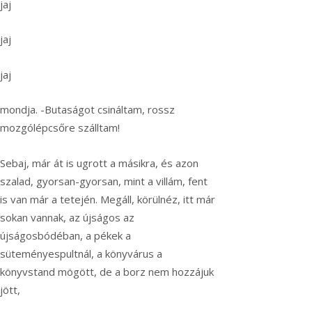
jaj
jaj
jaj
mondja. -Butaságot csináltam, rossz
mozgólépcsőre szálltam!
Sebaj, már át is ugrott a másikra, és azon
szalad, gyorsan-gyorsan, mint a villám, fent
is van már a tetején. Megáll, körülnéz, itt már
sokan vannak, az újságos az
újságosbódéban, a pékek a
süteményespultnál, a könyvárus a
könyvstand mögött, de a borz nem hozzájuk
jött,