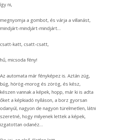
így ni,
megnyomja a gombot, és várja a villanást,
mindjárt-mindjárt-mindjárt…
csatt-katt, csatt-csatt,
hű, micsoda fény!
Az automata már fényképez is. Aztán zúg,
búg, hörög-morog és zörög, és kész,
készen vannak a képek, hopp, már ki is adta
őket a képkiadó nyíláson, a borz gyorsan
odanyúl, nagyon de nagyon türelmetlen, látni
szeretné, hogy milyenek lettek a képek,
izgatottan odanéz…
De jaj, az első életlen lett,