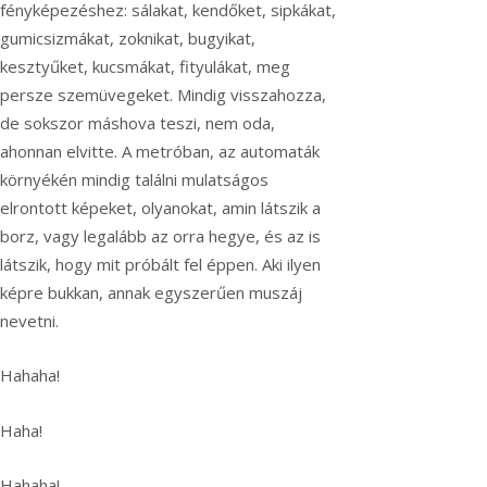
fényképezéshez: sálakat, kendőket, sipkákat,
gumicsizmákat, zoknikat, bugyikat,
kesztyűket, kucsmákat, fityulákat, meg
persze szemüvegeket. Mindig visszahozza,
de sokszor máshova teszi, nem oda,
ahonnan elvitte. A metróban, az automaták
környékén mindig találni mulatságos
elrontott képeket, olyanokat, amin látszik a
borz, vagy legalább az orra hegye, és az is
látszik, hogy mit próbált fel éppen. Aki ilyen
képre bukkan, annak egyszerűen muszáj
nevetni.
Hahaha!
Haha!
Hahaha!