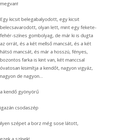
megvan!
Egy kicsit belegabalyodott, egy kicsit
belecsavarodott, olyan lett, mint egy fekete-
fehér-színes gombolyag, de már ki is dugta
az orrát, és a két mellső mancsát, és a két
hátsó mancsát, és már a hosszú, fényes,
bozontos farka is kint van, két manccsal
óvatosan kisimítja a kendőt, nagyon vigyáz,
nagyon de nagyon…
a kendő gyönyörű
igazán csodaszép
ilyen szépet a borz még sose látott,
ezek a színek!