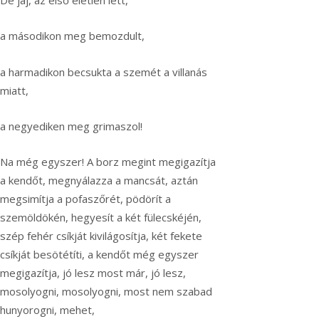
a másodikon meg bemozdult,
a harmadikon becsukta a szemét a villanás
miatt,
a negyediken meg grimaszol!
Na még egyszer! A borz megint megigazítja
a kendőt, megnyálazza a mancsát, aztán
megsimítja a pofaszőrét, pödörít a
szemöldökén, hegyesít a két fülecskéjén,
szép fehér csíkját kivilágosítja, két fekete
csíkját besötétíti, a kendőt még egyszer
megigazítja, jó lesz most már, jó lesz,
mosolyogni, mosolyogni, most nem szabad
hunyorogni, mehet,