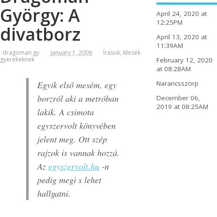
György: A
April 24, 2020 at
12:25PM
divatborz
April 13, 2020 at
11:39AM
dragoman.gy
January 1, 2009
Írások
,
Mesék
gyerekeknek
February 12, 2020
at 08:28AM
Egyik első mesém, egy
Narancsszörp
borzról aki a metróban
December 06,
2019 at 08:25AM
lakik. A csimota
egyszervolt könyvében
jelent meg. Ott szép
rajzok is vannak hozzá.
Az
egyszervolt.hu
-n
pedig megi s lehet
hallgatni.