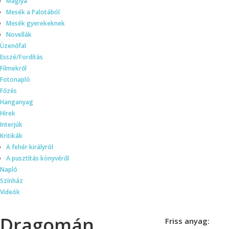
Máglya
Mesék a Palotából
Mesék gyerekeknek
Novellák
Üzenőfal
Esszé/Fordítás
Filmekről
Fotonapló
Főzés
Hanganyag
Hírek
Interjúk
Kritikák
A fehér királyról
A pusztítás könyvéről
Napló
Színház
Videók
Dragomán
Friss anyag: