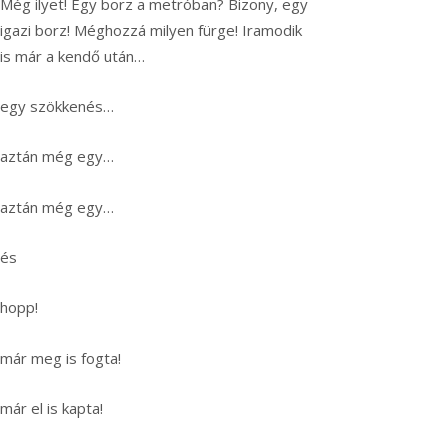
Még ilyet! Egy borz a metróban? Bizony, egy
igazi borz! Méghozzá milyen fürge! Iramodik
is már a kendő után…
egy szökkenés…
aztán még egy…
aztán még egy…
és
hopp!
már meg is fogta!
már el is kapta!