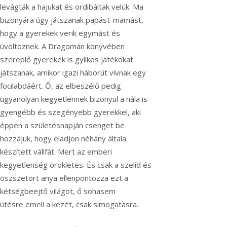
levágták a hajukat és ordibáltak velük. Ma
bizonyára úgy játszanak papást-mamást,
hogy a gyerekek verik egymást és
üvöltöznek. A Dragomán könyvében
szereplő gyerekek is gyilkos játékokat
játszanak, amikor igazi háborút vívnak egy
focilabdáért. Ő, az elbeszélő pedig
ugyanolyan kegyetlennek bizonyul a nála is
gyengébb és szegényebb gyerekkel, aki
éppen a születésnapján csenget be
hozzájuk, hogy eladjon néhány általa
készített vállfát. Mert az emberi
kegyetlenség örökletes. És csak a szelíd és
öszszetört anya ellenpontozza ezt a
kétségbeejtő világot, ő sohasem
ütésre emeli a kezét, csak simogatásra.