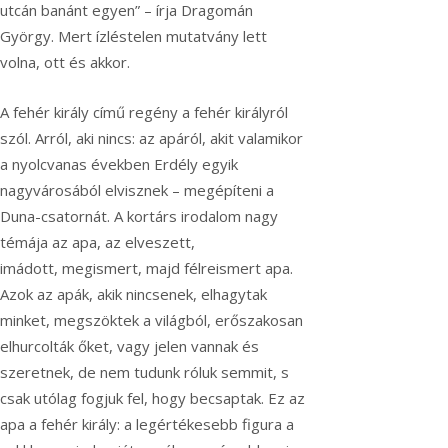
utcán banánt egyen” – írja Dragomán
György. Mert ízléstelen mutatvány lett
volna, ott és akkor.
A fehér király című regény a fehér királyról
szól. Arról, aki nincs: az apáról, akit valamikor
a nyolcvanas években Erdély egyik
nagyvárosából elvisznek – megépíteni a
Duna-csatornát. A kortárs irodalom nagy
témája az apa, az elveszett,
imádott, megismert, majd félreismert apa.
Azok az apák, akik nincsenek, elhagytak
minket, megszöktek a világból, erőszakosan
elhurcolták őket, vagy jelen vannak és
szeretnek, de nem tudunk róluk semmit, s
csak utólag fogjuk fel, hogy becsaptak. Ez az
apa a fehér király: a legértékesebb figura a