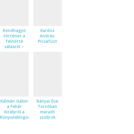
amerikai
című
kritikai
regényének
fogadtatásából
német nyelvű
kritikáiból
Rendhagyó
Kardos
történet a
András:
felnőtté
Picsafüst
válásról –
Dragomán
György A
fehér király
című
regényének
angol
fogadtatásából
Kálmán Gábor
Bányai Éva:
a Fehér
Torzóban
Királyról a
maradt
Könyvesblogon
szobrok