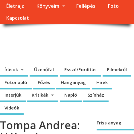
Életrajz
Könyveim
Fellépés
Foto
Kapcsolat
Dragomán György
honlapja
Írások, interjúk, kritikák. – Átmeneti állapot, éppen frissül a honlap.
Írások
Üzenőfal
Esszé/Fordítás
Filmekről
Fotonapló
Főzés
Hanganyag
Hírek
Interjúk
Kritikák
Napló
Színház
Videók
Tompa Andrea:
Friss anyag: