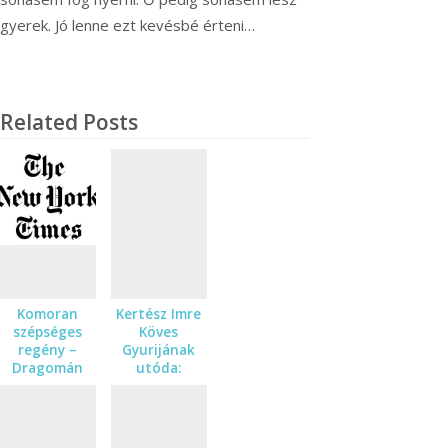
gyerek. Jó lenne ezt kevésbé érteni…
Related Posts
Komoran
Kertész Imre
szépséges
Köves
regény –
Gyurijának
Dragomán
utóda:
György A
Dzsátá –
fehér király
Dragomán
című
György A
regényének
fehér király