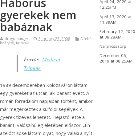
Háborús
April 24, 2020 at
12:25PM
gyerekek nem
April 13, 2020 at
11:39AM
babáznak
February 12, 2020
at 08:28AM
dragoman.gy
February 23, 2006
A fehér
királyról
,
Kritikák
Narancsszörp
December 06,
Forrás:
Medical
2019 at 08:25AM
Tribune
1989 decemberében Kolozsváron láttam
egy gyereket az utcán, aki banánt evett. A
román forradalom napjaiban történt, amikor
már megérkeztek a külföldi segélyek. A
gyerek tízéves lehetett. Héjastól ette a
banánt, valószínűleg életében először.
„Én
azelőtt sose láttam olyat, hogy valaki a nyílt