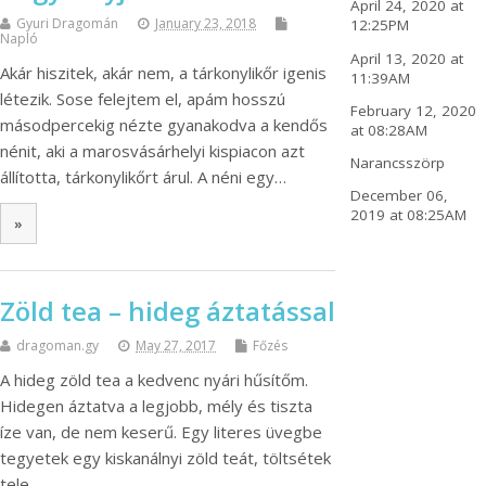
April 24, 2020 at
Gyuri Dragomán
January 23, 2018
12:25PM
Napló
April 13, 2020 at
Akár hiszitek, akár nem, a tárkonylikőr igenis
11:39AM
létezik. Sose felejtem el, apám hosszú
February 12, 2020
másodpercekig nézte gyanakodva a kendős
at 08:28AM
nénit, aki a marosvásárhelyi kispiacon azt
Narancsszörp
állította, tárkonylikőrt árul. A néni egy…
December 06,
2019 at 08:25AM
»
Zöld tea – hideg áztatással
dragoman.gy
May 27, 2017
Főzés
A hideg zöld tea a kedvenc nyári hűsítőm.
Hidegen áztatva a legjobb, mély és tiszta
íze van, de nem keserű. Egy literes üvegbe
tegyetek egy kiskanálnyi zöld teát, töltsétek
tele…