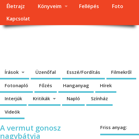
Életrajz
Könyveim
Fellépés
Foto
Kapcsolat
Dragomán György
honlapja
Írások, interjúk, kritikák. – Átmeneti állapot, éppen frissül a honlap.
Írások
Üzenőfal
Esszé/Fordítás
Filmekről
Fotonapló
Főzés
Hanganyag
Hírek
Interjúk
Kritikák
Napló
Színház
Videók
A vermut gonosz
Friss anyag:
nagybátyja