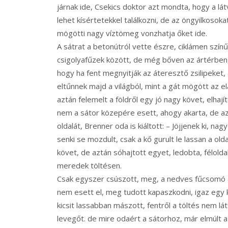
járnak ide, Csekics doktor azt mondta, hogy a lá
lehet kísértetekkel találkozni, de az öngyilkoso
mögötti nagy víztömeg vonzhatja őket ide.
A sátrat a betonútról vette észre, ciklámen színű 
csigolyafűzek között, de még bőven az ártérben,
hogy ha fent megnyitják az áteresztő zsilipeket, 
eltűnnek majd a világból, mint a gát mögött az elár
aztán felemelt a földről egy jó nagy követ, elhajíto
nem a sátor közepére esett, ahogy akarta, de a
oldalát, Brenner oda is kiáltott: – Jöjjenek ki, n
senki se mozdult, csak a kő gurult le lassan a ol
követ, de aztán sóhajtott egyet, ledobta, félold
meredek töltésen.
Csak egyszer csúszott, meg, a nedves fűcsomó a
nem esett el, meg tudott kapaszkodni, igaz egy 
kicsit lassabban mászott, fentről a töltés nem lát
levegőt. de mire odaért a sátorhoz, már elmúlt a