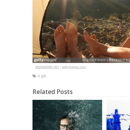
#200465920-001
/
gettyimages.com
A gát
Related Posts