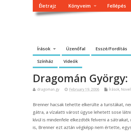
Életrajz
Könyveim
Fellépés
Dragomán György h
Írások, interjúk, kritikák. – Átmeneti állapot, éppen frissül a
Írások
Üzenőfal
Esszé/Fordítás
Színház
Videók
Dragomán György: 
dragoman.gy
February 19, 2006
Írások
,
Novel
Brenner hacsak tehette elkerülte a turistákat, ne
gátra, a vízalatti várost úgyse lehetett sose lá
kívül is mindenfele elkezdték felverni a sátraik
is, Brenner ezt aztán végképp nem értette, egy