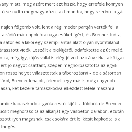
tvány miatt, meg azért mert azt hiszik, hogy errefele könnyen
kat ő se tudta megmagyarázni, azt mondta, hogy szerinte a gát
nájlon félgömb volt, lent a régi meder partján verték fel, a
 a rádió már napok óta nagy esőket ígért, és Brenner tudta,
a sátor és a lakói egy szempillantás alatt olyan nyomtalanul
asztott vidék. Leszállt a biciklijéről, odafektette az út mellé,
tta, még így, fájós vállal is elég jó volt az irányzéka, a kő igaz
zért jó nagyot csattant, szépen meghorpasztotta az egyik
agyon rossz helyet választottak a táborozásra! – de a sátorban
daláról, Brenner lehajolt, felemelt egy másik, még nagyobb
alasan, két kezére támaszkodva elkezdett lefele mászni a
mibe kapaszkodott gyökerestől kijött a földből, de Brenner
kicsit meghorzsolta az alkarját egy vasbeton darabon, ezután
szott ilyen magasnak, csak sokára ért le, kicsit kapkodta is a
 lihegés.