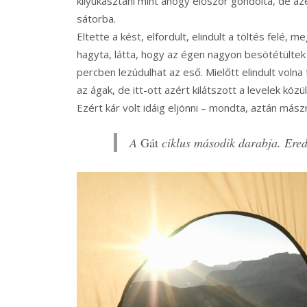
kilyukasztani mint ahogy először gondolta, de az
sátorba.
Eltette a kést, elfordult, elindult a töltés felé, me
hagyta, látta, hogy az égen nagyon besötétültek 
percben lezúdulhat az eső. Mielőtt elindult volna
az ágak, de itt-ott azért kilátszott a levelek közü
Ezért kár volt idáig eljönni – mondta, aztán mászn
A
Gát
ciklus második darabja. Ered