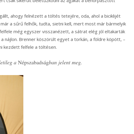
ért csak sikerült beletűzködni az ágakat a behorpasztott
gállt, ahogy felnézett a töltés tetejére, oda, ahol a biciklijét
már a sűrű felhők, tudta, sietni kell, mert most már bármelyik
 felfele még egyszer visszanézett, a sátrat elég jól eltakarták
l a nájlon. Brenner köszörült egyet a torkán, a földre köpött, –
i kezdett felfele a töltésen.
etileg a
Népszabadság
ban jelent meg.