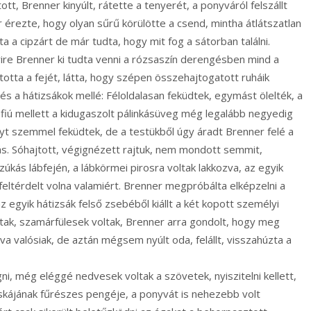
ított, Brenner kinyúlt, rátette a tenyerét, a ponyváról felszállt
rezte, hogy olyan sűrű körülötte a csend, mintha átlátszatlan
a a cipzárt de már tudta, hogy mit fog a sátorban találni.
ire Brenner ki tudta venni a rózsaszín derengésben mind a
otta a fejét, látta, hogy szépen összehajtogatott ruháik
s a hátizsákok mellé: Féloldalasan feküdtek, egymást ölelték, a
A fiú mellett a kidugaszolt pálinkásüveg még legalább negyedig
yt szemmel feküdtek, de a testükből úgy áradt Brenner felé a
ás. Sóhajtott, végignézett rajtuk, nem mondott semmit,
zúkás lábfején, a lábkörmei pirosra voltak lakkozva, az egyik
eltérdelt volna valamiért. Brenner megpróbálta elképzelni a
 egyik hátizsák felső zsebéből kiállt a két kopott személyi
lltak, szamárfülesek voltak, Brenner arra gondolt, hogy meg
 valósiak, de aztán mégsem nyúlt oda, felállt, visszahúzta a
i, még eléggé nedvesek voltak a szövetek, nyiszitelni kellett,
kájának fűrészes pengéje, a ponyvát is nehezebb volt