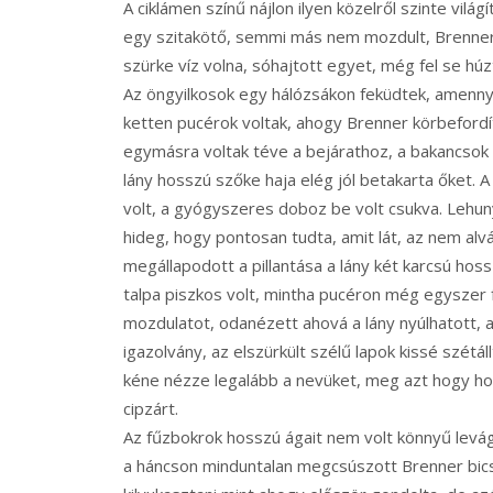
A ciklámen színű nájlon ilyen közelről szinte világ
egy szitakötő, semmi más nem mozdult, Brenner é
szürke víz volna, sóhajtott egyet, még fel se húzt
Az öngyilkosok egy hálózsákon feküdtek, amenny
ketten pucérok voltak, ahogy Brenner körbefordít
egymásra voltak téve a bejárathoz, a bakancsok é
lány hosszú szőke haja elég jól betakarta őket. 
volt, a gyógyszeres doboz be volt csukva. Lehun
hideg, hogy pontosan tudta, amit lát, az nem alv
megállapodott a pillantása a lány két karcsú hoss
talpa piszkos volt, mintha pucéron még egyszer f
mozdulatot, odanézett ahová a lány nyúlhatott, az
igazolvány, az elszürkült szélű lapok kissé szétá
kéne nézze legalább a nevüket, meg azt hogy hova
cipzárt.
Az fűzbokrok hosszú ágait nem volt könnyű levágn
a háncson minduntalan megcsúszott Brenner bics