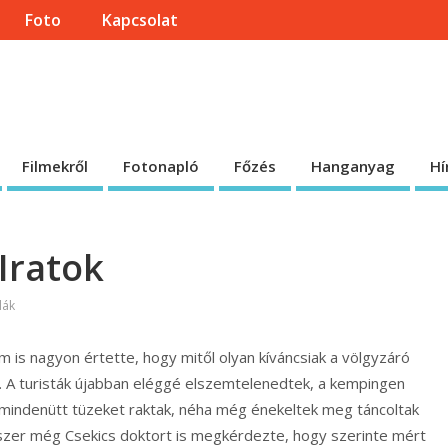
Foto
Kapcsolat
onlapja
 honlap.
Filmekről
Fotonapló
Főzés
Hanganyag
Hí
Iratok
lák
m is nagyon értette, hogy mitől olyan kíváncsiak a völgyzáró
tni. A turisták újabban eléggé elszemtelenedtek, a kempingen
at, mindenütt tüzeket raktak, néha még énekeltek meg táncoltak
szer még Csekics doktort is megkérdezte, hogy szerinte mért