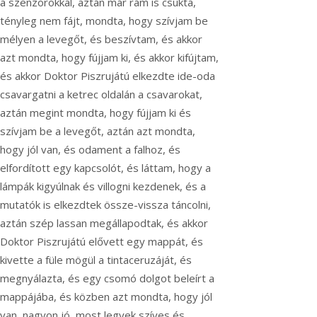
a szenzorokkal, aztán már rám is csukta,
tényleg nem fájt, mondta, hogy szívjam be
mélyen a levegőt, és beszívtam, és akkor
azt mondta, hogy fújjam ki, és akkor kifújtam,
és akkor Doktor Piszrujátú elkezdte ide-oda
csavargatni a ketrec oldalán a csavarokat,
aztán megint mondta, hogy fújjam ki és
szívjam be a levegőt, aztán azt mondta,
hogy jól van, és odament a falhoz, és
elfordított egy kapcsolót, és láttam, hogy a
lámpák kigyúlnak és villogni kezdenek, és a
mutatók is elkezdtek össze-vissza táncolni,
aztán szép lassan megállapodtak, és akkor
Doktor Piszrujátú elővett egy mappát, és
kivette a füle mögül a tintaceruzáját, és
megnyálazta, és egy csomó dolgot beleírt a
mappájába, és közben azt mondta, hogy jól
van, nagyon jó, most legyek szíves és