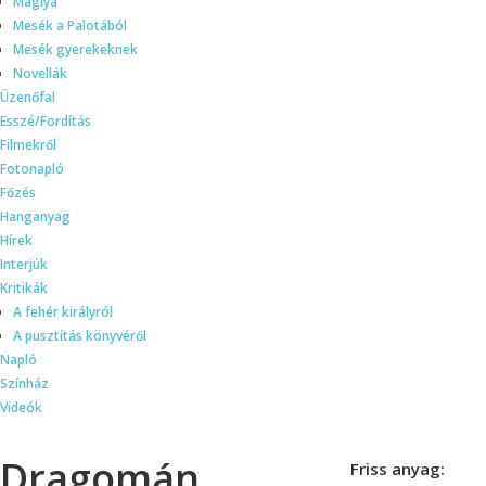
Máglya
Mesék a Palotából
Mesék gyerekeknek
Novellák
Üzenőfal
Esszé/Fordítás
Filmekről
Fotonapló
Főzés
Hanganyag
Hírek
Interjúk
Kritikák
A fehér királyról
A pusztítás könyvéről
Napló
Színház
Videók
Dragomán
Friss anyag: