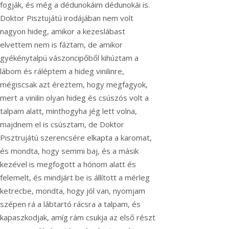
fogják, és még a dédunokáim dédunokái is.
Doktor Pisztujátú irodájában nem volt
nagyon hideg, amikor a kezeslábast
elvettem nem is fáztam, de amikor
gyékénytalpú vászoncipőből kihúztam a
lábom és ráléptem a hideg vinilinre,
mégiscsak azt éreztem, hogy megfagyok,
mert a vinilin olyan hideg és csúszós volt a
talpam alatt, minthogyha jég lett volna,
majdnem el is csúsztam, de Doktor
Pisztrujátú szerencsére elkapta a karomat,
és mondta, hogy semmi baj, és a másik
kezével is megfogott a hónom alatt és
felemelt, és mindjárt be is állított a mérleg
ketrecbe, mondta, hogy jól van, nyomjam
szépen rá a lábtartó rácsra a talpam, és
kapaszkodjak, amíg rám csukja az első részt