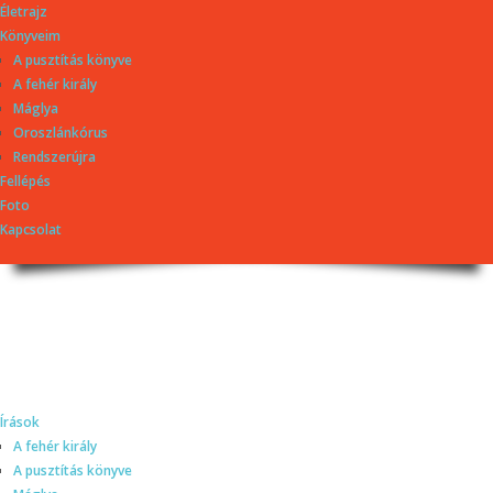
Életrajz
Könyveim
A pusztítás könyve
A fehér király
Máglya
Oroszlánkórus
Rendszerújra
Fellépés
Foto
Kapcsolat
Dragomán György
honlapja
Írások, interjúk, kritikák. – Átmeneti állapot, éppen frissül a honlap.
Írások
A fehér király
A pusztítás könyve