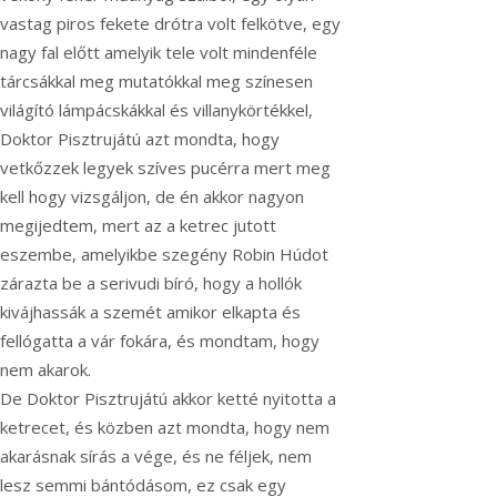
vastag piros fekete drótra volt felkötve,
egy
nagy fal előtt amelyik tele volt mindenféle
tárcsákkal meg mutatókkal meg színesen
világító lámpácskákkal és villanykörtékkel,
Doktor Pisztrujátú azt mondta, hogy
vetkőzzek legyek szíves pucérra mert meg
kell hogy vizsgáljon, de én akkor nagyon
megijedtem, mert az a ketrec jutott
eszembe, amelyikbe szegény Robin Húdot
zárazta be a serivudi bíró, hogy a hollók
kivájhassák a szemét amikor elkapta és
fellógatta a vár fokára, és mondtam, hogy
nem akarok.
De Doktor Pisztrujátú akkor ketté nyitotta a
ketrecet, és közben azt mondta, hogy nem
akarásnak sírás a vége, és ne féljek, nem
lesz semmi bántódásom, ez csak egy