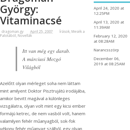
György:
April 24, 2020 at
12:25PM
Vitaminacsé
April 13, 2020 at
11:39AM
dragoman.gy
April 25, 2007
Írások
,
Mesék a
Palotából
,
Novellák
February 12, 2020
at 08:28AM
Itt van még egy darab.
Narancsszörp
A márciusi Mozgó
December 06,
2019 at 08:25AM
Világból
Azelőtt olyan mérleget soha nem láttam
mint amilyent Doktor Pisztrujátú irodájába,
amikor bevitt magával a különleges
vizsgálatra, olyan volt mint egy kicsi ember
formájú ketrec, de nem vasból volt, hanem
valamilyen fehér műanyagból, sok-fok
vékony fehér műanyag szálból, egy olyan