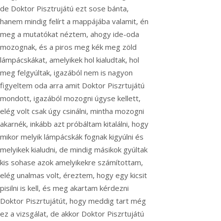
de Doktor Pisztrujátú ezt sose bánta,
hanem mindig felírt a mappájába valamit, én
meg a mutatókat néztem, ahogy ide-oda
mozognak, és a piros meg kék meg zöld
lámpácskákat, amelyikek hol kialudtak, hol
meg felgyúltak, igazából nem is nagyon
figyeltem oda arra amit Doktor Piszrtujátú
mondott, igazából mozogni úgyse kellett,
elég volt csak úgy csinálni, mintha mozogni
akarnék, inkább azt próbáltam kitalálni, hogy
mikor melyik lámpácskák fognak kigyúlni és
melyikek kialudni, de mindig másikok gyúltak
kis sohase azok amelyikekre számítottam,
elég unalmas volt, éreztem, hogy egy kicsit
pisilni is kell, és meg akartam kérdezni
Doktor Piszrtujátút, hogy meddig tart még
ez a vizsgálat, de akkor Doktor Piszrtujátú