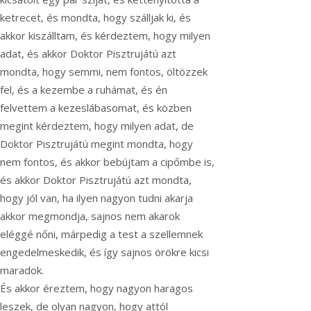
ketrecet, és mondta, hogy szálljak ki, és
akkor kiszálltam, és kérdeztem, hogy milyen
adat, és akkor Doktor Pisztrujátú azt
mondta, hogy semmi, nem fontos, öltözzek
fel, és a kezembe a ruhámat, és én
felvettem a kezeslábasomat, és közben
megint kérdeztem, hogy milyen adat, de
Doktor Pisztrujátú megint mondta, hogy
nem fontos, és akkor bebújtam a cipőmbe is,
és akkor Doktor Pisztrujátú azt mondta,
hogy jól van, ha ilyen nagyon tudni akarja
akkor megmondja, sajnos nem akarok
eléggé nőni, márpedig a test a szellemnek
engedelmeskedik, és így sajnos örökre kicsi
maradok.
És akkor éreztem, hogy nagyon haragos
leszek, de olyan nagyon, hogy attól