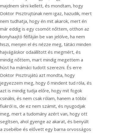
majdnem sírni kellett, és mondtam, hogy
Doktor Pisztrujtúnak nem igaz, hazudik, mert
nem tudhatja, hogy én mit akarok, mert én
már eddig is egy csomót nőttem, otthon az
konyhaajtó félfáján be van jelölve, ha nem
hiszi, menjen el és nézze meg, tátáci minden
hajvágáskor odaállított és megmért, és
mindig nőttem, mart mindig megettem a
húst ha mámáci tudott szerezni. És erre
Doktor Pisztrujátú azt mondta, hogy
jegyezzem meg, hogy ő mindent tud róla, és
azt is mindig tudja előre, hogy mit fogok
csinálni, és nem csak rólam, hanem a többi
fiukról is, de ez nem számit, és nyugodjak
meg, mert a tudomány azért van, hogy ott
segítsen, ahol gyenge az akarat, és benyúlt
a zsebébe és elővett egy barna orvosságos