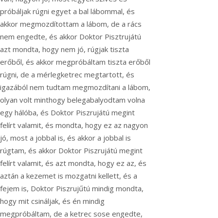
próbáljak rúgni egyet a bal lábommal, és
akkor megmozdítottam a lábom, de a rács
nem engedte, és akkor Doktor Pisztrujátú
azt mondta, hogy nem jó, rúgjak tiszta
erőből, és akkor megpróbáltam tiszta erőből
rúgni, de a mérlegketrec megtartott, és
igazából nem tudtam megmozdítani a lábom,
olyan volt minthogy belegabalyodtam volna
egy hálóba, és Doktor Piszrujátú megint
felírt valamit, és mondta, hogy ez az nagyon
jó, most a jobbal is, és akkor a jobbal is
rúgtam, és akkor Doktor Piszrujátú megint
felírt valamit, és azt mondta, hogy ez az, és
aztán a kezemet is mozgatni kellett, és a
fejem is, Doktor Piszrujűtú mindig mondta,
hogy mit csináljak, és én mindig
megpróbáltam, de a ketrec sose engedte,