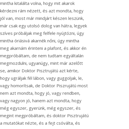
mintha kitalálta volna, hogy mit akarok
kérdezni rám nézett, és azt mondta, hogy
jól van, most már mindjárt készen leszünk,
már csak egy utolsó dolog van hátra, legyek
szíves próbáljak meg felfele nyújtózni, úgy
mintha óriásivá akarnék nőni, úgy mintha
meg akarnám érinteni a plafont, és akkor én
megpróbáltam, de nem tudtam egyáltalán
megmozdulni, ugyanúgy, mint már azelőtt
se, amikor Doktor Pisztrujátú azt kérte,
hogy ugráljak fél lábon, vagy guggoljak, le,
vagy homorítsak, de Doktor Piszrujátú most
nem azt mondta, hogy jó, vagy rendben,
vagy nagyon jó, hanem azt mondta, hogy
még egyszer, gyerünk, még egyszer, és
megint megpróbáltam, és doktor Pisztrujátú
a mutatókat nézte, és a fejt csóválta, és