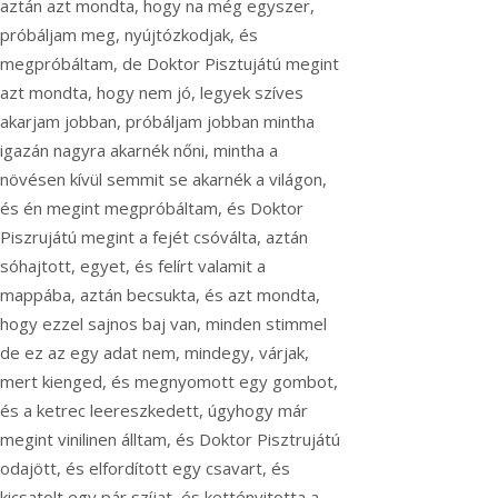
aztán azt mondta, hogy na még egyszer,
próbáljam meg, nyújtózkodjak, és
megpróbáltam, de Doktor Pisztujátú megint
azt mondta, hogy nem jó, legyek szíves
akarjam jobban, próbáljam jobban mintha
igazán nagyra akarnék nőni, mintha a
növésen kívül semmit se akarnék a világon,
és én megint megpróbáltam, és Doktor
Piszrujátú megint a fejét csóválta, aztán
sóhajtott, egyet, és felírt valamit a
mappába, aztán becsukta, és azt mondta,
hogy ezzel sajnos baj van, minden stimmel
de ez az egy adat nem, mindegy, várjak,
mert kienged, és megnyomott egy gombot,
és a ketrec leereszkedett, úgyhogy már
megint vinilinen álltam, és Doktor Pisztrujátú
odajött, és elfordított egy csavart, és
kicsatolt egy pár szíjat, és kettényitotta a