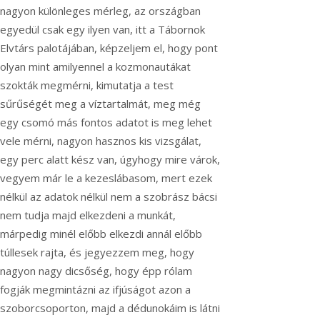
nagyon különleges mérleg, az országban
egyedül csak egy ilyen van, itt a Tábornok
Elvtárs palotájában, képzeljem el, hogy pont
olyan mint amilyennel a kozmonautákat
szokták megmérni, kimutatja a test
sűrűségét meg a víztartalmát, meg még
egy csomó más fontos adatot is meg lehet
vele mérni, nagyon hasznos kis vizsgálat,
egy perc alatt kész van, úgyhogy mire várok,
vegyem már le a kezeslábasom, mert ezek
nélkül az adatok nélkül nem a szobrász bácsi
nem tudja majd elkezdeni a munkát,
márpedig minél előbb elkezdi annál előbb
túllesek rajta, és jegyezzem meg, hogy
nagyon nagy dicsőség, hogy épp rólam
fogják megmintázni az ifjúságot azon a
szoborcsoporton, majd a dédunokáim is látni