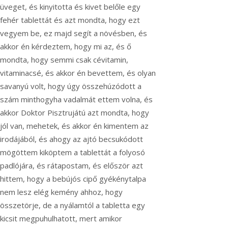
üveget, és kinyitotta és kivet belőle egy
fehér tablettát és azt mondta, hogy ezt
vegyem be, ez majd segít a növésben, és
akkor én kérdeztem, hogy mi az, és ő
mondta, hogy semmi csak cévitamin,
vitaminacsé, és akkor én bevettem, és olyan
savanyú volt, hogy úgy összehúzódott a
szám minthogyha vadalmát ettem volna, és
akkor Doktor Pisztrujátú azt mondta, hogy
jól van, mehetek, és akkor én kimentem az
irodájából, és ahogy az ajtó becsukódott
mögöttem kiköptem a tablettát a folyosó
padlójára, és rátapostam, és először azt
hittem, hogy a bebújós cipő gyékénytalpa
nem lesz elég kemény ahhoz, hogy
összetörje, de a nyálamtól a tabletta egy
kicsit megpuhulhatott, mert amikor