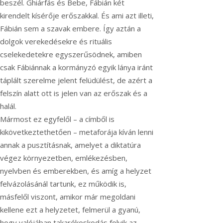
beszél. Ghiárfás és Bebe, Fábián két
kirendelt kísérője erőszakkal. És ami azt illeti,
Fábián sem a szavak embere. Így aztán a
dolgok verekedésekre és rituális
cselekedetekre egyszerűsödnek, amiben
csak Fábiánnak a kormányzó egyik lánya iránt
táplált szerelme jelent felüdülést, de azért a
felszín alatt ott is jelen van az erőszak és a
halál.
Mármost ez egyfelől – a címből is
kikövetkeztethetően – metaforája kíván lenni
annak a pusztításnak, amelyet a diktatúra
végez környezetben, emlékezésben,
nyelvben és emberekben, és amíg a helyzet
felvázolásánál tartunk, ez működik is,
másfelől viszont, amikor már megoldani
kellene ezt a helyzetet, felmerül a gyanú,
hogy valójában takarékoskodás folyik az