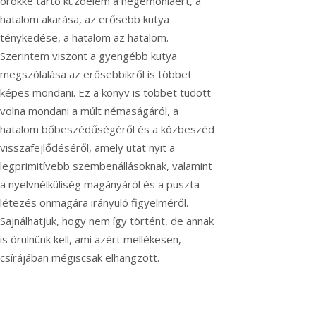
örökké tartó küzdelem a hegemóniáért, a
hatalom akarása, az erősebb kutya
ténykedése, a hatalom az hatalom.
Szerintem viszont a gyengébb kutya
megszólalása az erősebbikről is többet
képes mondani. Ez a könyv is többet tudott
volna mondani a múlt némaságáról, a
hatalom bőbeszédűségéről és a közbeszéd
visszafejlődéséről, amely utat nyit a
legprimitívebb szembenállásoknak, valamint
a nyelvnélküliség magányáról és a puszta
létezés önmagára irányuló figyelméről.
Sajnálhatjuk, hogy nem így történt, de annak
is örülnünk kell, ami azért mellékesen,
csírájában mégiscsak elhangzott.