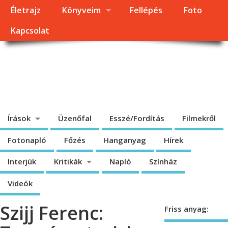
Életrajz
Könyveim
Fellépés
Foto
Kapcsolat
Dragomán György
honlapja
Írások, interjúk, kritikák. – Átmeneti állapot, éppen frissül a honlap.
Írások
Üzenőfal
Esszé/Fordítás
Filmekről
Fotonapló
Főzés
Hanganyag
Hírek
Interjúk
Kritikák
Napló
Színház
Videók
Szijj Ferenc:
Friss anyag: