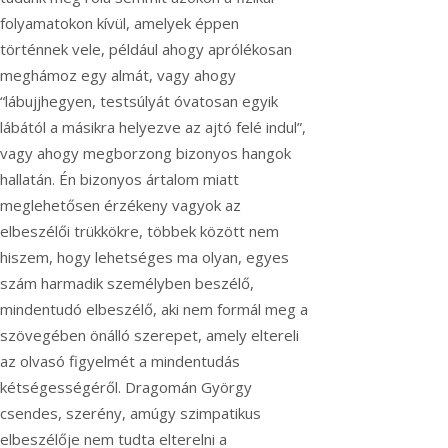
folyamatokon kívül, amelyek éppen
történnek vele, például ahogy aprólékosan
meghámoz egy almát, vagy ahogy
“lábujjhegyen, testsúlyát óvatosan egyik
lábától a másikra helyezve az ajtó felé indul”,
vagy ahogy megborzong bizonyos hangok
hallatán. Én bizonyos ártalom miatt
meglehetősen érzékeny vagyok az
elbeszélői trükkökre, többek között nem
hiszem, hogy lehetséges ma olyan, egyes
szám harmadik személyben beszélő,
mindentudó elbeszélő, aki nem formál meg a
szövegében önálló szerepet, amely eltereli
az olvasó figyelmét a mindentudás
kétségességéről. Dragomán György
csendes, szerény, amúgy szimpatikus
elbeszélője nem tudta elterelni a