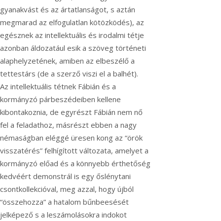
gyanakvást és az ártatlanságot, s aztán
megmarad az elfogulatlan kötözködés), az
egésznek az intellektuális és irodalmi tétje
azonban áldozatául esik a szöveg történeti
alaphelyzetének, amiben az elbeszélő a
tettestárs (de a szerző viszi el a balhét).
Az intellektuális tétnek Fábián és a
kormányzó párbeszédeiben kellene
kibontakoznia, de egyrészt Fábián nem nő
fel a feladathoz, másrészt ebben a nagy
némaságban eléggé üresen kong az “örök
visszatérés” felhígított változata, amelyet a
kormányzó előad és a könnyebb érthetőség
kedvéért demonstrál is egy őslénytani
csontkollekcióval, meg azzal, hogy újból
“összehozza” a hatalom bűnbeesését
jelképező s a leszámolásokra indokot