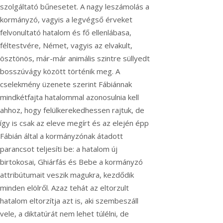
szolgáltató bűnesetet. A nagy leszámolás a
kormányzó, vagyis a legvégső érveket
felvonultató hatalom és fő ellenlábasa,
féltestvére, Német, vagyis az elvakult,
ösztönös, már-már animális szintre süllyedt
bosszúvágy között történik meg. A
cselekmény üzenete szerint Fábiánnak
mindkétfajta hatalommal azonosulnia kell
ahhoz, hogy felülkerekedhessen rajtuk, de
így is csak az eleve megírt és az elején épp
Fábián által a kormányzónak átadott
parancsot teljesíti be: a hatalom új
birtokosai, Ghiárfás és Bebe a kormányzó
attribútumait veszik magukra, kezdődik
minden elölről. Azaz tehát az eltorzult
hatalom eltorzítja azt is, aki szembeszáll
vele, a diktatúrát nem lehet túlélni, de