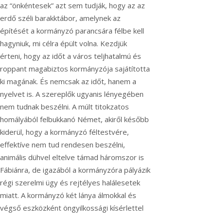
az “önkéntesek” azt sem tudják, hogy az az
erdő széli barakktábor, amelynek az
építését a kormányzó parancsára félbe kell
hagyniuk, mi célra épült volna. Kezdjük
érteni, hogy az időt a város teljhatalmú és
roppant magabiztos kormányzója sajátította
ki magának. És nemcsak az időt, hanem a
nyelvet is. A szereplők ugyanis lényegében
nem tudnak beszélni. A múlt titokzatos
homályából felbukkanó Német, akiről később
kiderül, hogy a kormányzó féltestvére,
effektíve nem tud rendesen beszélni,
animális dühvel eltelve támad háromszor is
Fábiánra, de igazából a kormányzóra pályázik
régi szerelmi ügy és rejtélyes halálesetek
miatt. A kormányzó két lánya álmokkal és
végső eszközként öngyilkossági kísérlettel