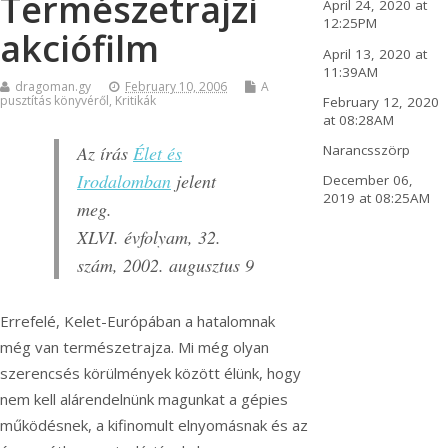
Természetrajzi
April 24, 2020 at
12:25PM
akciófilm
April 13, 2020 at
11:39AM
dragoman.gy
February 10, 2006
A
pusztítás könyvéről
,
Kritikák
February 12, 2020
at 08:28AM
Az írás
Élet és
Narancsszörp
Irodalomban
jelent
December 06,
2019 at 08:25AM
meg.
XLVI. évfolyam, 32.
szám, 2002. augusztus 9
Errefelé, Kelet-Európában a hatalomnak
még van természetrajza. Mi még olyan
szerencsés körülmények között élünk, hogy
nem kell alárendelnünk magunkat a gépies
működésnek, a kifinomult elnyomásnak és az