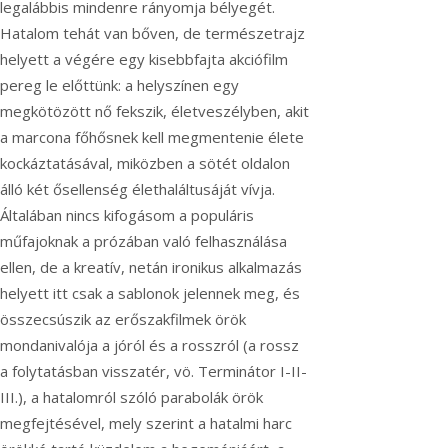
legalábbis mindenre rányomja bélyegét.
Hatalom tehát van bőven, de természetrajz
helyett a végére egy kisebbfajta akciófilm
pereg le előttünk: a helyszínen egy
megkötözött nő fekszik, életveszélyben, akit
a marcona főhősnek kell megmentenie élete
kockáztatásával, miközben a sötét oldalon
álló két ősellenség élethaláltusáját vívja.
Általában nincs kifogásom a populáris
műfajoknak a prózában való felhasználása
ellen, de a kreatív, netán ironikus alkalmazás
helyett itt csak a sablonok jelennek meg, és
összecsúszik az erőszakfilmek örök
mondanivalója a jóról és a rosszról (a rossz
a folytatásban visszatér, vö. Terminátor I-II-
III.), a hatalomról szóló parabolák örök
megfejtésével, mely szerint a hatalmi harc