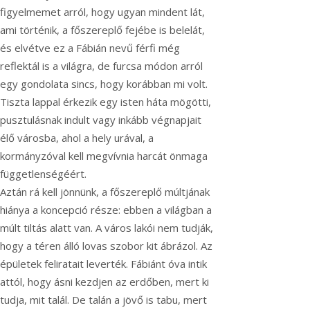
figyelmemet arról, hogy ugyan mindent lát,
ami történik, a főszereplő fejébe is belelát,
és elvétve ez a Fábián nevű férfi még
reflektál is a világra, de furcsa módon arról
egy gondolata sincs, hogy korábban mi volt.
Tiszta lappal érkezik egy isten háta mögötti,
pusztulásnak indult vagy inkább végnapjait
élő városba, ahol a hely urával, a
kormányzóval kell megvívnia harcát önmaga
függetlenségéért.
Aztán rá kell jönnünk, a főszereplő múltjának
hiánya a koncepció része: ebben a világban a
múlt tiltás alatt van. A város lakói nem tudják,
hogy a téren álló lovas szobor kit ábrázol. Az
épületek feliratait leverték. Fábiánt óva intik
attól, hogy ásni kezdjen az erdőben, mert ki
tudja, mit talál. De talán a jövő is tabu, mert