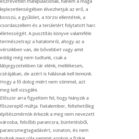
észrevétlen manipulációnak, hanem a maga
leplezetlenségében élvezhetjük az erő, a
bosszú, a gyűlölet, a törzsi ellentétek, a
csordaszellem és a területért folytatott harc
életességét.
A pusztítás könyve valamiféle
természetrajz a hatalomról, ahogy az a
vérünkben van, de bővebbet vagy amit
eddig még nem tudtunk, csak a
lábjegyzetekben tár elénk, mellékesen,
csírájában, de azért is hálásnak kell lennünk.
Hogy a fő dolog miért nem stimmel, azt
meg kell vizsgálni.
Először arra figyeltem fel, hogy hiányzik a
főszereplő múltja. Fiatalember, feltehetőleg
építészmérnök érkezik a meg nem nevezett
városba, felsőbb parancsra, büntetésből,
parancsmegtagadásért, vonaton, és nem
tudunk meg róla semmit azokon a fizikai