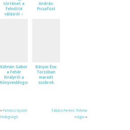
történet a
András:
felnőtté
Picsafüst
válásról –
Dragomán
György A
fehér király
című
regényének
angol
fogadtatásából
Kálmán Gábor
Bányai Éva:
a Fehér
Torzóban
Királyról a
maradt
Könyvesblogon
szobrok
«
Ferencz Győző:
Takács Ferenc: Fekete
Hidegvágó
mágia
»