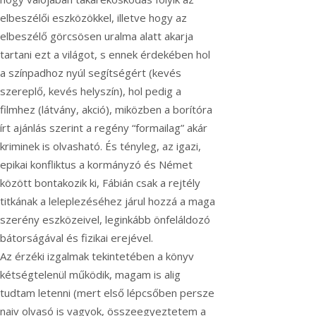
elbeszélői eszközökkel, illetve hogy az
elbeszélő görcsösen uralma alatt akarja
tartani ezt a világot, s ennek érdekében hol
a színpadhoz nyúl segítségért (kevés
szereplő, kevés helyszín), hol pedig a
filmhez (látvány, akció), miközben a borítóra
írt ajánlás szerint a regény “formailag” akár
kriminek is olvasható. És tényleg, az igazi,
epikai konfliktus a kormányzó és Német
között bontakozik ki, Fábián csak a rejtély
titkának a leleplezéséhez járul hozzá a maga
szerény eszközeivel, leginkább önfeláldozó
bátorságával és fizikai erejével.
Az érzéki izgalmak tekintetében a könyv
kétségtelenül működik, magam is alig
tudtam letenni (mert első lépcsőben persze
naiv olvasó is vagyok, összeegyeztetem a