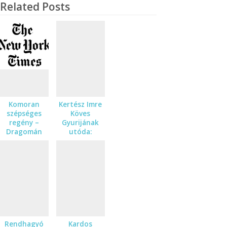
Related Posts
Komoran
Kertész Imre
szépséges
Köves
regény –
Gyurijának
Dragomán
utóda:
György A
Dzsátá –
fehér király
Dragomán
című
György A
regényének
fehér király
amerikai
című
kritikai
regényének
fogadtatásából
német nyelvű
kritikáiból
Rendhagyó
Kardos