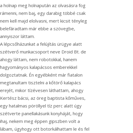
a holnap meg holnapután az olvasásra fog
rámenni, nem baj, egy darabig többé csak
nem kell majd elolvasni, mert kicsit tényleg
belefáradtam már ebbe a szövegbe,
annyiszor láttam.
A lépcsőházunkat a felújítás ürügye alatt
szétverő munkacsoport neve Droid Bt. de
ahogy láttam, nem robotokkal, hanem
hagyományos kalapácsos emberekkel
dolgoztatnak. Én egyébként már fiatalon
megtanultam tisztelni a kőtörő kalapács
erejét, mikor tízévesen láthattam, ahogy
Kertész bácsi, az öreg baptista kőműves,
egy hatalmas pöröllyel tíz perc alatt úgy
szétverte panellakásunk konyháját, hogy
ihaj, nekem meg éppen gipszben volt a
lábam, úgyhogy ott botorkálhattam le és fel