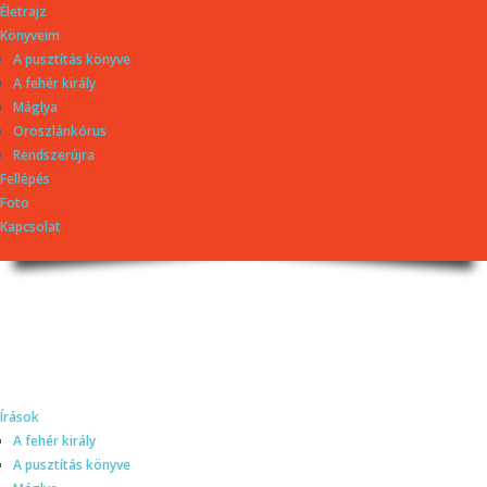
Életrajz
Könyveim
A pusztítás könyve
A fehér király
Máglya
Oroszlánkórus
Rendszerújra
Fellépés
Foto
Kapcsolat
Dragomán György
honlapja
Írások, interjúk, kritikák. – Átmeneti állapot, éppen frissül a honlap.
Írások
A fehér király
A pusztítás könyve