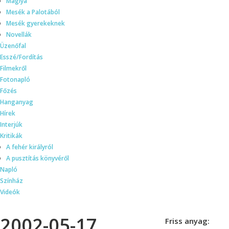
Máglya
Mesék a Palotából
Mesék gyerekeknek
Novellák
Üzenőfal
Esszé/Fordítás
Filmekről
Fotonapló
Főzés
Hanganyag
Hírek
Interjúk
Kritikák
A fehér királyról
A pusztítás könyvéről
Napló
Színház
Videók
2002-05-17
Friss anyag: