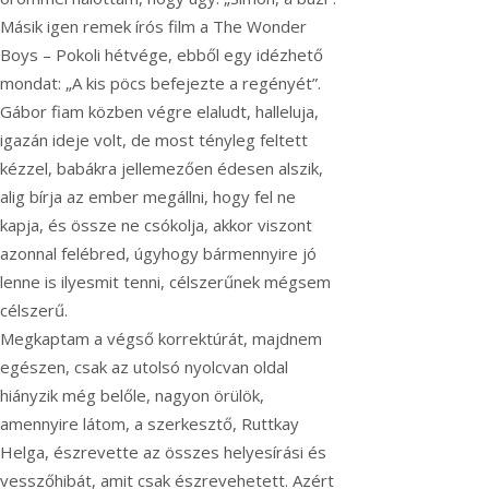
Másik igen remek írós film a The Wonder
Boys – Pokoli hétvége, ebből egy idézhető
mondat: „A kis pöcs befejezte a regényét”.
Gábor fiam közben végre elaludt, halleluja,
igazán ideje volt, de most tényleg feltett
kézzel, babákra jellemezően édesen alszik,
alig bírja az ember megállni, hogy fel ne
kapja, és össze ne csókolja, akkor viszont
azonnal felébred, úgyhogy bármennyire jó
lenne is ilyesmit tenni, célszerűnek mégsem
célszerű.
Megkaptam a végső korrektúrát, majdnem
egészen, csak az utolsó nyolcvan oldal
hiányzik még belőle, nagyon örülök,
amennyire látom, a szerkesztő, Ruttkay
Helga, észrevette az összes helyesírási és
vesszőhibát, amit csak észrevehetett. Azért