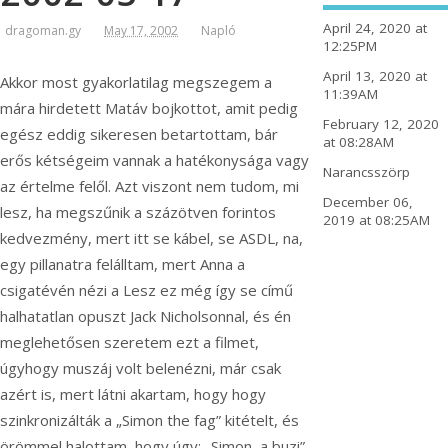
April 24, 2020 at
dragoman.gy
May 17, 2002
Napló
12:25PM
April 13, 2020 at
Akkor most gyakorlatilag megszegem a
11:39AM
mára hirdetett Matáv bojkottot, amit pedig
February 12, 2020
egész eddig sikeresen betartottam, bár
at 08:28AM
erős kétségeim vannak a hatékonysága vagy
Narancsszörp
az értelme felől. Azt viszont nem tudom, mi
December 06,
lesz, ha megszűnik a százötven forintos
2019 at 08:25AM
kedvezmény, mert itt se kábel, se ASDL, na,
egy pillanatra felálltam,
mert Anna a
csigatévén nézi a Lesz ez még így se című
halhatatlan opuszt Jack Nicholsonnal, és én
meglehetősen szeretem ezt a filmet,
úgyhogy muszáj volt belenézni, már csak
azért is, mert látni akartam, hogy hogy
szinkronizálták a „Simon the fag” kitételt, és
örömmel halottam, hogy úgy: „Simon, a buzi”.