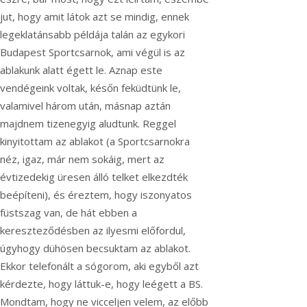
jut, hogy amit látok azt se mindig, ennek
legeklatánsabb példája talán az egykori
Budapest Sportcsarnok, ami végül is az
ablakunk alatt égett le. Aznap este
vendégeink voltak, későn feküdtünk le,
valamivel három után, másnap aztán
majdnem tizenegyig aludtunk. Reggel
kinyitottam az ablakot (a Sportcsarnokra
néz, igaz, már nem sokáig, mert az
évtizedekig üresen álló telket elkezdték
beépíteni), és éreztem, hogy iszonyatos
füstszag van, de hát ebben a
kereszteződésben az ilyesmi előfordul,
úgyhogy dühösen becsuktam az ablakot.
Ekkor telefonált a sógorom, aki egyből azt
kérdezte, hogy láttuk-e, hogy leégett a BS.
Mondtam, hogy ne vicceljen velem, az előbb