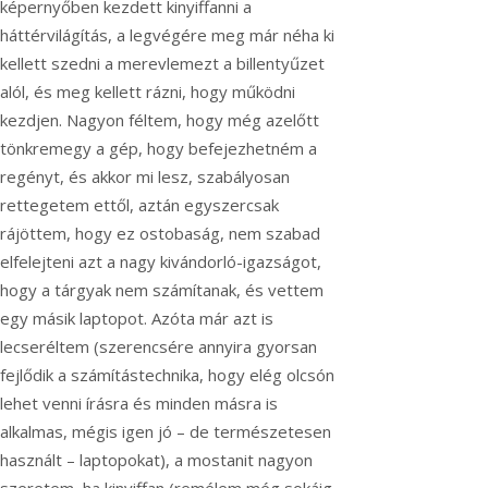
képernyőben kezdett kinyiffanni a
háttérvilágítás, a legvégére meg már néha ki
kellett szedni a merevlemezt a billentyűzet
alól, és meg kellett rázni, hogy működni
kezdjen. Nagyon féltem, hogy még azelőtt
tönkremegy a gép, hogy befejezhetném a
regényt, és akkor mi lesz, szabályosan
rettegetem ettől, aztán egyszercsak
rájöttem, hogy ez ostobaság, nem szabad
elfelejteni azt a nagy kivándorló-igazságot,
hogy a tárgyak nem számítanak, és vettem
egy másik laptopot. Azóta már azt is
lecseréltem (szerencsére annyira gyorsan
fejlődik a számítástechnika, hogy elég olcsón
lehet venni írásra és minden másra is
alkalmas, mégis igen jó – de természetesen
használt – laptopokat), a mostanit nagyon