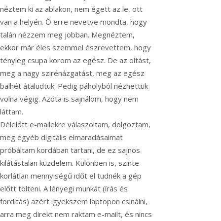
néztem ki az ablakon, nem égett az le, ott
van a helyén. Ő erre nevetve mondta, hogy
talán nézzem meg jobban. Megnéztem,
ekkor már éles szemmel észrevettem, hogy
tényleg csupa korom az egész. De az oltást,
meg a nagy szirénázgatást, meg az egész
balhét átaludtuk. Pedig páholyból nézhettük
volna végig. Azóta is sajnálom, hogy nem
láttam.
Délelőtt e-mailekre válaszoltam, dolgoztam,
meg egyéb digitális elmaradásaimat
próbáltam kordában tartani, de ez sajnos
kilátástalan küzdelem. Különben is, szinte
korlátlan mennyiségű időt el tudnék a gép
előtt tölteni. A lényegi munkát (írás és
fordítás) azért igyekszem laptopon csinálni,
arra meg direkt nem raktam e-mailt, és nincs