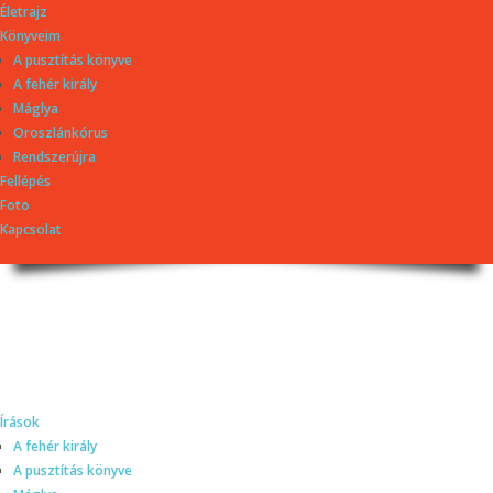
Életrajz
Könyveim
A pusztítás könyve
A fehér király
Máglya
Oroszlánkórus
Rendszerújra
Fellépés
Foto
Kapcsolat
Dragomán György
honlapja
Írások, interjúk, kritikák. – Átmeneti állapot, éppen frissül a honlap.
Írások
A fehér király
A pusztítás könyve