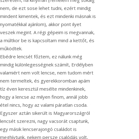
szeretem, ha kinyiffan (remélem még sokáig
nem, de ezt sose lehet tudni, ezért mindig
mindent kimentek, és ezt mindenki másnak is
nyomatékkal ajánlom), akkor pont ilyet
veszek megint. A régi gépeim is megvannak,
a múltkor be is kapcsoltam mind a kettőt, és
működtek.
Ebédre lencsét főztem, ez nálunk még
mindig különlegességnek számít, Erdélyben
valamiért nem volt lencse, nem tudom mért
nem termeltek, és gyerekkoromban apám
tíz éven keresztül mesélte mindenkinek,
hogy a lencse az milyen finom, annál jobb
étel nincs, hogy az valami páratlan csoda.
Egyszer aztán sikerült is Magyarországról
lencsét szerezni, nagy vacsorát csaptunk,
egy másik lencserajongó családot is
meghívtunk, nekem persze csalódás volt,