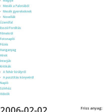
Máglya
Mesék a Palotából
Mesék gyerekeknek
Novellák
Üzenőfal
Esszé/Fordítás
Filmekről
Fotonapló
Főzés
Hanganyag
Hírek
Interjúk
Kritikák
A fehér királyról
A pusztítás könyvéről
Napló
Színház
Videók
2006-02-02
Friss anyag: