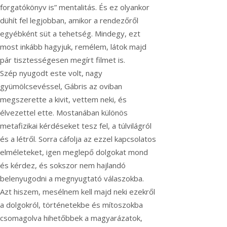
forgatókönyv is” mentalitás. És ez olyankor
dühít fel legjobban, amikor a rendezőről
egyébként süt a tehetség. Mindegy, ezt
most inkább hagyjuk, remélem, látok majd
pár tisztességesen megírt filmet is.
Szép nyugodt este volt, nagy
gyümölcsevéssel, Gábris az oviban
megszerette a kivit, vettem neki, és
élvezettel ette. Mostanában különös
metafizikai kérdéseket tesz fel, a túlvilágról
és a létről. Sorra cáfolja az ezzel kapcsolatos
elméleteket, igen meglepő dolgokat mond
és kérdez, és sokszor nem hajlandó
belenyugodni a megnyugtató válaszokba.
Azt hiszem, mesélnem kell majd neki ezekről
a dolgokról, történetekbe és mítoszokba
csomagolva hihetőbbek a magyarázatok,