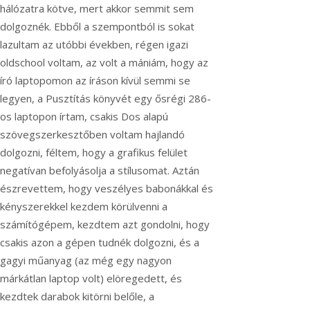
hálózatra kötve, mert akkor semmit sem
dolgoznék. Ebből a szempontból is sokat
lazultam az utóbbi években, régen igazi
oldschool voltam, az volt a mániám, hogy az
író laptopomon az íráson kívül semmi se
legyen, a Pusztítás könyvét egy ősrégi 286-
os laptopon írtam, csakis Dos alapú
szövegszerkesztőben voltam hajlandó
dolgozni, féltem, hogy a grafikus felület
negatívan befolyásolja a stílusomat. Aztán
észrevettem, hogy veszélyes babonákkal és
kényszerekkel kezdem körülvenni a
számítógépem, kezdtem azt gondolni, hogy
csakis azon a gépen tudnék dolgozni, és a
gagyi műanyag (az még egy nagyon
márkátlan laptop volt) elöregedett, és
kezdtek darabok kitörni belőle, a