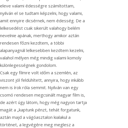
eleve valami édességre számítottam,
nyilván el se tudtam képzelni, hogy valami,
amit ennyire dicsérnek, nem édesség. De a
lelkesedést csak sikerült valahogy belém
nevelnie apának, merthogy amikor aztán
rendesen főzni kezdtem, a többi
alapanyagnál lelkesebben kezdtem kezelni,
valahol mélyen még mindig valami komoly
különlegességnek gondolom.
Csak egy filmre volt időm a szemlén, az
viszont jól feldühített, annyira, hogy inkább
nem is írok róla semmit. Nyilván van egy
csomó rendesen megcsinált magyar film is,
de azért úgy látom, hogy még nagyon tartja
magát a „kaptunk pénzt, tehát forgatunk,
aztán majd a vágóasztalon kialakul a
történet, a legvégére meg meglesz a