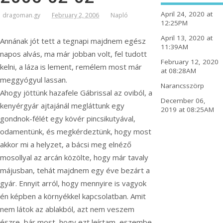
April 24, 2020 at
dragoman.gy
February 2, 2006
Napló
12:25PM
April 13, 2020 at
Annának jót tett a tegnapi majdnem egész
11:39AM
napos alvás, ma már jobban volt, fel tudott
February 12, 2020
kelni, a láza is lement, remélem most már
at 08:28AM
meggyógyul lassan.
Narancsszörp
Ahogy jöttünk hazafele Gábrissal az oviból, a
December 06,
kenyérgyár ajtajánál megláttunk egy
2019 at 08:25AM
gondnok-félét egy kövér pincsikutyával,
odamentünk, és megkérdeztünk, hogy most
akkor mi a helyzet,
a bácsi meg elnéző
mosollyal az arcán közölte, hogy már tavaly
májusban, tehát majdnem egy éve bezárt a
gyár. Ennyit arról, hogy mennyire is vagyok
én képben a környékkel kapcsolatban. Amit
nem látok az ablakból, azt nem veszem
észre, bár most, hogy ezt leírtam, eszembe