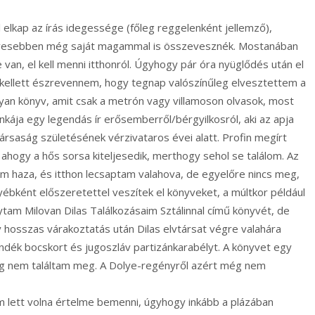
ul elkap az írás idegessége (főleg reggelenként jellemző),
zívesebben még saját magammal is összevesznék. Mostanában
van, el kell menni itthonról. Úgyhogy pár óra nyüglődés után el
kellett észrevennem, hogy tegnap valószínűleg elvesztettem a
an könyv, amit csak a metrón vagy villamoson olvasok, most
ája egy legendás ír erősemberről/bérgyilkosról, aki az apja
rsaság születésének vérzivataros évei alatt. Profin megírt
 ahogy a hős sorsa kiteljesedik, merthogy sehol se találom. Az
 haza, és itthon lecsaptam valahova, de egyelőre nincs meg,
bként előszeretettel veszítek el könyveket, a múltkor például
am Milovan Dilas Találkozásaim Sztálinnal című könyvét, de
 hosszas várakoztatás után Dilas elvtársat végre valahára
jándék bocskort és jugoszláv partizánkarabélyt. A könyvet egy
g nem találtam meg. A Dolye-regényről azért még nem
m lett volna értelme bemenni, úgyhogy inkább a plázában