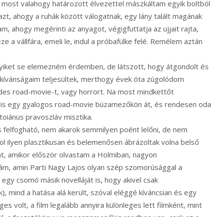
most valahogy határozott élvezettel mászkáltam egyik boltból
zt, ahogy a ruhák között válogatnak, egy lány talált magának
am, ahogy megérinti az anyagot, végigfuttatja az ujjait rajta,
eze a vállfára, emeli le, indul a próbafülke felé. Remélem aztán
gyiket se elemezném érdemben, de látszott, hogy átgondolt és
i kívánságaim teljesültek, merthogy évek óta zúgolódom
des road-movie-t, vagy horrort. Na most mindkettőt
l is egy gyalogos road-movie búzamezőkön át, és rendesen oda
toiánus pravoszláv misztika.
is felfogható, nem akarok semmilyen poént lelőni, de nem
ol ilyen plasztikusan és belemenősen ábrázoltak volna belső
t, amikor először olvastam a Holmiban, nagyon
m, amin Parti Nagy Lajos olyan szép szomorúsággal a
egy csomó másik novelláját is, hogy akivel csak
, mind a hatása alá került, szóval eléggé kíváncsian és egy
ges volt, a film legalább annyira különleges lett filmként, mint