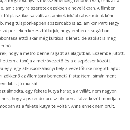
l, a forgatókönyv is messzemenőkig rendben van, csak az a
e, amit annyira szeretek ezekben a novellákban. A filmben
ől túl plasztikussá válik az, aminek inkább abszurdnak kéne
bb, meg tulajdonképpen abszurdabb is az, amikor Parti Nagy
hosszú perceken keresztül látjuk, hogy emberek sugárban
 lebontása ettől akár még kultikus is lehet, de azokat is meg
remből.
erek, hogy a metró benne ragadt az alagútban. Eszembe jutott,
ehettem a tanúja a metróvezető és a diszpécser között.
rva egy-egy átkukucskálásnyi hely a vezetőfülke mögötti ajtót
mmi zökkenő az állomásra bemenet? Pista: Nem, simán ment
nt kibír. Jó munkát.
zt álmodta, egy fekete kutya harapja a vállát, nem nagyon
 neki, hogy a pszeudo-orosz filmben a következőt mondja a
lmodban az a fekete kutya te voltál”. Anna ennek nem örült.