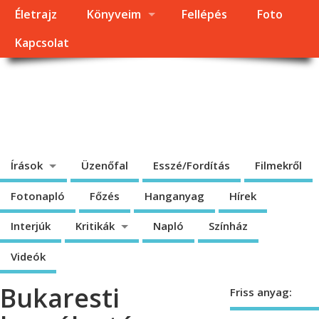
Életrajz
Könyveim
Fellépés
Foto
Kapcsolat
Dragomán György
honlapja
Írások, interjúk, kritikák. – Átmeneti állapot, éppen frissül a honlap.
Írások
Üzenőfal
Esszé/Fordítás
Filmekről
Fotonapló
Főzés
Hanganyag
Hírek
Interjúk
Kritikák
Napló
Színház
Videók
Bukaresti
Friss anyag: