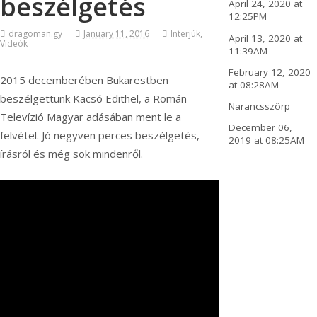
beszélgetés
April 24, 2020 at
12:25PM
dragoman.gy
January 11, 2016
Interjúk
,
April 13, 2020 at
Videók
11:39AM
February 12, 2020
2015 decemberében Bukarestben
at 08:28AM
beszélgettünk Kacsó Edithel, a Román
Narancsszörp
Televízió Magyar adásában ment le a
December 06,
felvétel. Jó negyven perces beszélgetés,
2019 at 08:25AM
írásról és még sok mindenről.