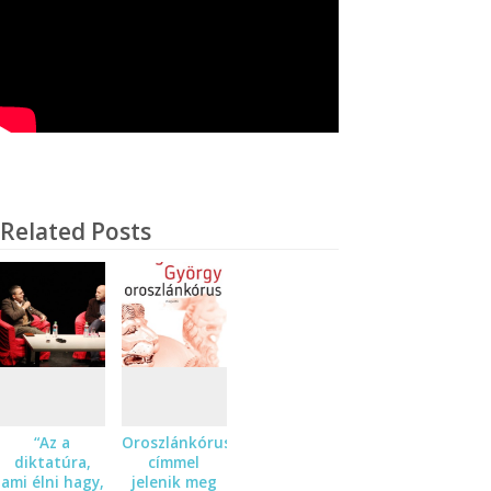
Related Posts
“Az a
Oroszlánkórus
diktatúra,
címmel
ami élni hagy,
jelenik meg