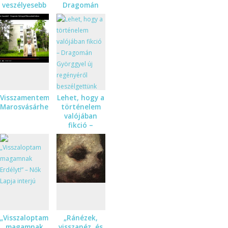
veszélyesebb
Dragomán
annál, ami el
György első
akar
novelláskötete
pusztítani” –
Dragomán
György és
Visky András
beszélgetése
Visszamentem
Lehet, hogy a
Marosvásárhelyre
történelem
valójában
fikció –
Dragomán
Györggyel új
regényéről
beszélgettünk
„Visszaloptam
„Ránézek,
magamnak
visszanéz, és