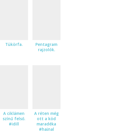
Tükörfa.
Pentagram
rajzolók.
A ciklámen
A réten még
színű felső.
ott a köd
#idill
maradéka
#hajnal