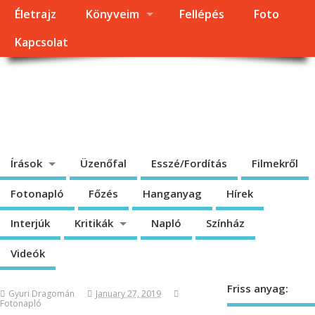
Életrajz
Könyveim
Fellépés
Foto
Kapcsolat
Dragomán György
honlapja
Írások, interjúk, kritikák. – Átmeneti állapot, éppen frissül a honlap.
Írások
Üzenőfal
Esszé/Fordítás
Filmekről
Fotonapló
Főzés
Hanganyag
Hírek
Interjúk
Kritikák
Napló
Színház
Videók
Friss anyag:
Gyuri Dragomán
January 27, 2019
Fotonapló