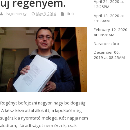
új regényem.
April 24, 2020 at
12:25PM
dragoman.gy
May 9, 2014
Hírek
April 13, 2020 at
11:39AM
February 12, 2020
at 08:28AM
Narancsszörp
December 06,
2019 at 08:25AM
Regényt befejezni nagyon nagy boldogság.
A kész kézirattal állok itt, a lapokból még
sugárzik a nyomtató melege. Két napja nem
aludtam, fáradtságot nem érzek, csak