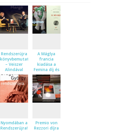
Rendszerújra
A Máglya
könyvbemutató
francia
– Veiszer
kiadása a
Alindával
Femina díj és
beszélgettünk
a Meilleur
livre étranger
dij
rövidlistáján!
Nyomdában a
Premio von
Rendszerújra!
Rezzori díjra