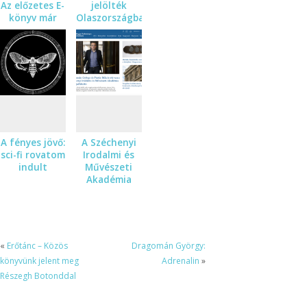
Az előzetes E-
jelölték
könyv már
Olaszországban
kapható.
a Máglyát
A fényes jövő:
A Széchenyi
sci-fi rovatom
Irodalmi és
indult
Művészeti
Akadémia
tagja lettem
«
Erőtánc – Közös
Dragomán György:
könyvünk jelent meg
Adrenalin
»
Részegh Botonddal