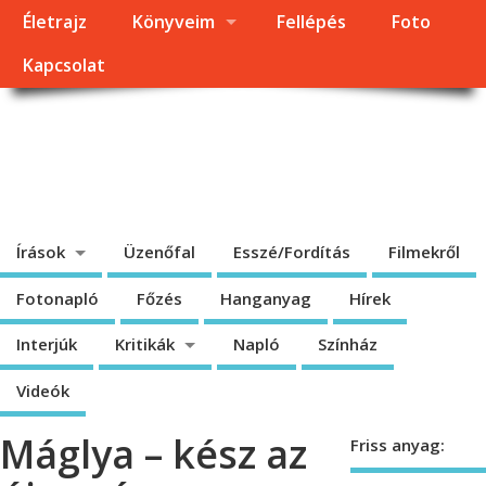
Életrajz
Könyveim
Fellépés
Foto
Kapcsolat
Dragomán György
honlapja
Írások, interjúk, kritikák. – Átmeneti állapot, éppen frissül a honlap.
Írások
Üzenőfal
Esszé/Fordítás
Filmekről
Fotonapló
Főzés
Hanganyag
Hírek
Interjúk
Kritikák
Napló
Színház
Videók
Máglya – kész az
Friss anyag: