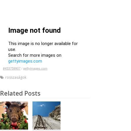
#453759907
/
gettyimages.com
rosszaságok
Related Posts