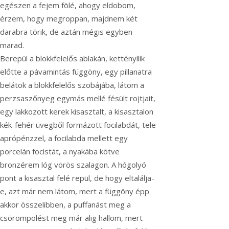
egészen a fejem fölé, ahogy eldobom,
érzem, hogy megroppan, majdnem két
darabra törik, de aztán mégis egyben
marad.
Berepül a blokkfelelős ablakán, kettényílik
előtte a pávamintás függöny, egy pillanatra
belátok a blokkfelelős szobájába, látom a
perzsaszőnyeg egymás mellé fésült rojtjait,
egy lakkozott kerek kisasztalt, a kisasztalon
kék-fehér üvegből formázott focilabdát, tele
aprópénzzel, a focilabda mellett egy
porcelán focistát, a nyakába kötve
bronzérem lóg vörös szalagon. A hógolyó
pont a kisasztal felé repül, de hogy eltalálja-
e, azt már nem látom, mert a függöny épp
akkor összelibben, a puffanást meg a
csörömpölést meg már alig hallom, mert