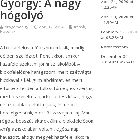
György: A nagy
April 24, 2020 at
12:25PM
hógolyó
April 13, 2020 at
11:39AM
dragoman.gy
April 17, 2014
Írások
,
Novellák
February 12, 2020
at 08:28AM
Narancsszörp
A blokkfelelős a földszinten lakik, mindig
délben szellőztet. Pont akkor, amikor
December 06,
2019 at 08:25AM
hazafele szoktam jönni az iskolából. A
blokkfelelősre haragszom, mert szétvágta
bicskával a kék gumilabdámat, és mert
eltörte a térdén a tollasütőmet, és azért is,
mert leszerelte a padról a deszkákat, hogy
ne az ő ablaka előtt üljünk, és ne ott
beszélgessünk, mert őt zavarja a zaj. Már
régóta bosszút akarok állni a blokkfelelősön.
Amíg az iskolában voltam, egész nap
havazott, ahogy megyek hazafele, akkora