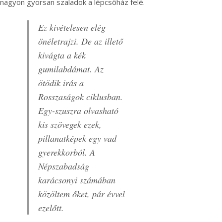
nagyon gyorsan szaladok a lépcsőház felé.
Ez kivételesen elég
önéletrajzi. De az illető
kivágta a kék
gumilabdámat. Az
ötödik irás a
Rosszaságok ciklusban.
Egy-szuszra olvasható
kis szövegek ezek,
pillanatképek egy vad
gyerekkorból. A
Népszabadság
karácsonyi számában
közöltem őket, pár évvel
ezelőtt.