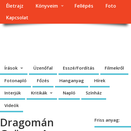
Életrajz
Könyveim
Fellépés
Foto
Kapcsolat
Dragomán György
honlapja
Írások, interjúk, kritikák. – Átmeneti állapot, éppen frissül a honlap.
Írások
Üzenőfal
Esszé/Fordítás
Filmekről
Fotonapló
Főzés
Hanganyag
Hírek
Interjúk
Kritikák
Napló
Színház
Videók
Dragomán
Friss anyag: