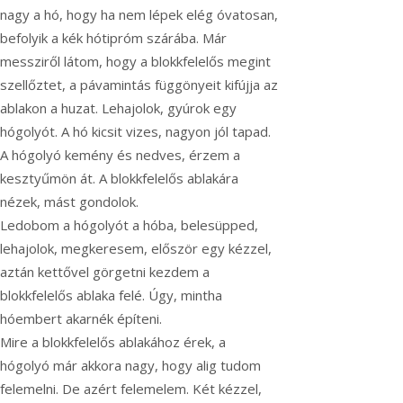
nagy a hó, hogy ha nem lépek elég óvatosan,
befolyik a kék hótipróm szárába. Már
messziről látom, hogy a blokkfelelős megint
szellőztet, a pávamintás függönyeit kifújja az
ablakon a huzat. Lehajolok, gyúrok egy
hógolyót. A hó kicsit vizes, nagyon jól tapad.
A hógolyó kemény és nedves, érzem a
kesztyűmön át. A blokkfelelős ablakára
nézek, mást gondolok.
Ledobom a hógolyót a hóba, belesüpped,
lehajolok, megkeresem, először egy kézzel,
aztán kettővel görgetni kezdem a
blokkfelelős ablaka felé. Úgy, mintha
hóembert akarnék építeni.
Mire a blokkfelelős ablakához érek, a
hógolyó már akkora nagy, hogy alig tudom
felemelni. De azért felemelem. Két kézzel,